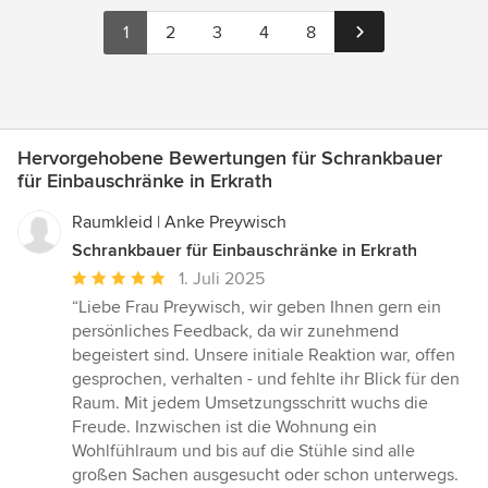
1
2
3
4
8
Hervorgehobene Bewertungen für Schrankbauer
für Einbauschränke in Erkrath
Raumkleid | Anke Preywisch
Schrankbauer für Einbauschränke in Erkrath
Durchschnittliche
1. Juli 2025
Bewertung:
“Liebe Frau Preywisch, wir geben Ihnen gern ein
5
persönliches Feedback, da wir zunehmend
von
begeistert sind. Unsere initiale Reaktion war, offen
5
gesprochen, verhalten - und fehlte ihr Blick für den
Sternen
Raum. Mit jedem Umsetzungsschritt wuchs die
Freude. Inzwischen ist die Wohnung ein
Wohlfühlraum und bis auf die Stühle sind alle
großen Sachen ausgesucht oder schon unterwegs.