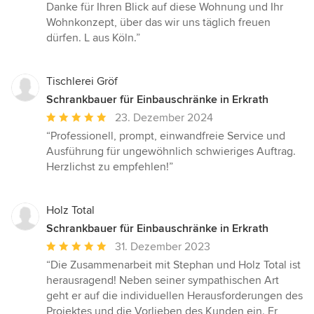
Danke für Ihren Blick auf diese Wohnung und Ihr
Wohnkonzept, über das wir uns täglich freuen
dürfen. L aus Köln.”
Tischlerei Gröf
Schrankbauer für Einbauschränke in Erkrath
Durchschnittliche
23. Dezember 2024
Bewertung:
“Professionell, prompt, einwandfreie Service und
5
Ausführung für ungewöhnlich schwieriges Auftrag.
von
Herzlichst zu empfehlen!”
5
Sternen
Holz Total
Schrankbauer für Einbauschränke in Erkrath
Durchschnittliche
31. Dezember 2023
Bewertung:
“Die Zusammenarbeit mit Stephan und Holz Total ist
5
herausragend! Neben seiner sympathischen Art
von
geht er auf die individuellen Herausforderungen des
5
Projektes und die Vorlieben des Kunden ein. Er