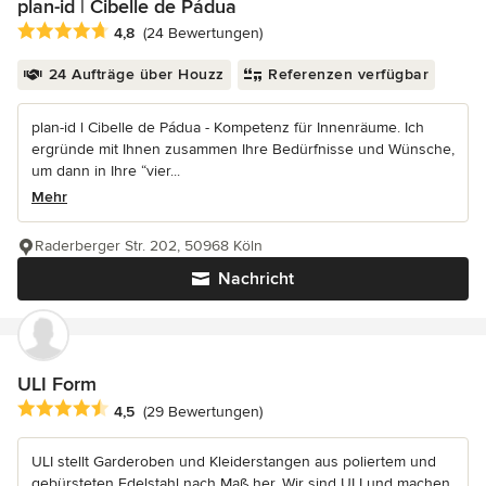
plan-id | Cibelle de Pádua
Durchschnittliche Bewertung: 4.8 von 5 Sternen
4,8
(24 Bewertungen)
24 Aufträge über Houzz
Referenzen verfügbar
plan-id l Cibelle de Pádua - Kompetenz für Innenräume. Ich
ergründe mit Ihnen zusammen Ihre Bedürfnisse und Wünsche,
um dann in Ihre “vier...
Mehr
Raderberger Str. 202, 50968 Köln
Nachricht
ULI Form
Durchschnittliche Bewertung: 4.5 von 5 Sternen
4,5
(29 Bewertungen)
ULI stellt Garderoben und Kleiderstangen aus poliertem und
gebürsteten Edelstahl nach Maß her. Wir sind ULI und machen