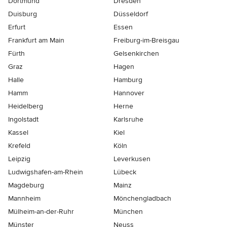
Dortmund
Dresden
Duisburg
Düsseldorf
Erfurt
Essen
Frankfurt am Main
Freiburg-im-Breisgau
Fürth
Gelsenkirchen
Graz
Hagen
Halle
Hamburg
Hamm
Hannover
Heidelberg
Herne
Ingolstadt
Karlsruhe
Kassel
Kiel
Krefeld
Köln
Leipzig
Leverkusen
Ludwigshafen-am-Rhein
Lübeck
Magdeburg
Mainz
Mannheim
Mönchen­gladbach
Mülheim-an-der-Ruhr
München
Münster
Neuss