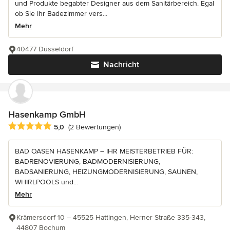
und Produkte begabter Designer aus dem Sanitärbereich. Egal
ob Sie Ihr Badezimmer vers...
Mehr
40477 Düsseldorf
Nachricht
Hasenkamp GmbH
Durchschnittliche Bewertung: 5 von 5 Sternen
5,0
(2 Bewertungen)
BAD OASEN HASENKAMP – IHR MEISTERBETRIEB FÜR:
BADRENOVIERUNG, BADMODERNISIERUNG,
BADSANIERUNG, HEIZUNGMODERNISIERUNG, SAUNEN,
WHIRLPOOLS und...
Mehr
Krämersdorf 10 – 45525 Hattingen, Herner Straße 335-343,
44807 Bochum