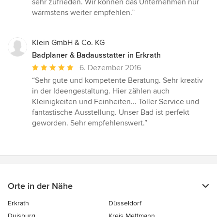
sehr zufrieden. Wir können das Unternehmen nur
wärmstens weiter empfehlen.”
Klein GmbH & Co. KG
Badplaner & Badausstatter in Erkrath
Durchschnittliche
6. Dezember 2016
Bewertung:
“Sehr gute und kompetente Beratung. Sehr kreativ
5
in der Ideengestaltung. Hier zählen auch
von
Kleinigkeiten und Feinheiten... Toller Service und
5
fantastische Ausstellung. Unser Bad ist perfekt
Sternen
geworden. Sehr empfehlenswert.”
Orte in der Nähe
Erkrath
Düsseldorf
Duisburg
Kreis Mettmann