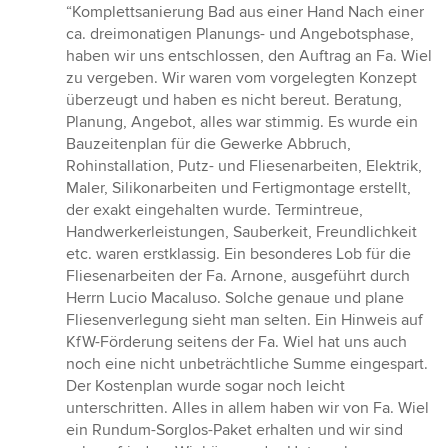
Bewertung:
“Komplettsanierung Bad aus einer Hand Nach einer
5
ca. dreimonatigen Planungs- und Angebotsphase,
von
haben wir uns entschlossen, den Auftrag an Fa. Wiel
5
zu vergeben. Wir waren vom vorgelegten Konzept
Sternen
überzeugt und haben es nicht bereut. Beratung,
Planung, Angebot, alles war stimmig. Es wurde ein
Bauzeitenplan für die Gewerke Abbruch,
Rohinstallation, Putz- und Fliesenarbeiten, Elektrik,
Maler, Silikonarbeiten und Fertigmontage erstellt,
der exakt eingehalten wurde. Termintreue,
Handwerkerleistungen, Sauberkeit, Freundlichkeit
etc. waren erstklassig. Ein besonderes Lob für die
Fliesenarbeiten der Fa. Arnone, ausgeführt durch
Herrn Lucio Macaluso. Solche genaue und plane
Fliesenverlegung sieht man selten. Ein Hinweis auf
KfW-Förderung seitens der Fa. Wiel hat uns auch
noch eine nicht unbeträchtliche Summe eingespart.
Der Kostenplan wurde sogar noch leicht
unterschritten. Alles in allem haben wir von Fa. Wiel
ein Rundum-Sorglos-Paket erhalten und wir sind