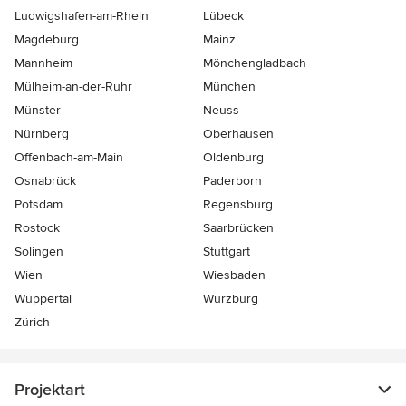
Ludwigshafen-am-Rhein
Lübeck
Magdeburg
Mainz
Mannheim
Mönchen­gladbach
Mülheim-an-der-Ruhr
München
Münster
Neuss
Nürnberg
Oberhausen
Offenbach-am-Main
Oldenburg
Osnabrück
Paderborn
Potsdam
Regensburg
Rostock
Saarbrücken
Solingen
Stuttgart
Wien
Wiesbaden
Wuppertal
Würzburg
Zürich
Projektart