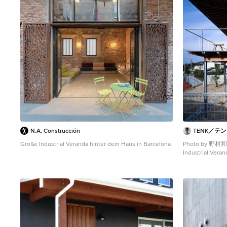
N.A. Construcción
TENK／テ
Große Industrial Veranda hinter dem Haus in Barcelona
Photo by:野村
Industrial Veran