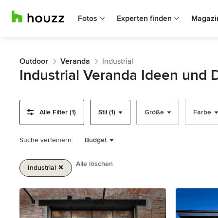
Fotos
Experten finden
Magazi
Outdoor
Veranda
Industrial
Industrial Veranda Ideen und 
Alle Filter (1)
Stil (1)
Größe
Farbe
Suche verfeinern:
Budget
Alle löschen
Industrial
1
von
2