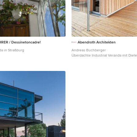
RER / Dessinetoncadre!
Abendroth Architekten
da in Straßburg
Andreas Buchberger
Überdachte Industrial Veranda mit Diele