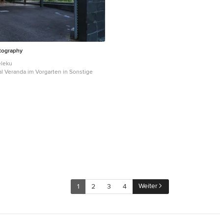
tography
eleku
al Veranda im Vorgarten in Sonstige
Weiter
1
2
3
4