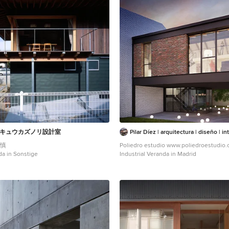
ンキュウカズノリ設計室
Pilar Díez | arquitectura | diseño | i
和慎
Poliedro estudio www.poliedroestud
da in Sonstige
Industrial Veranda in Madrid