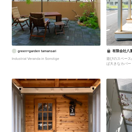
green+garden tamansari
有限会社八
Industrial Veranda in Sonstige
遊びのスペースが多
ば大きなカバー
レージがある。
むを楽しむ！！
い方が幸せなん
Industrial Veran