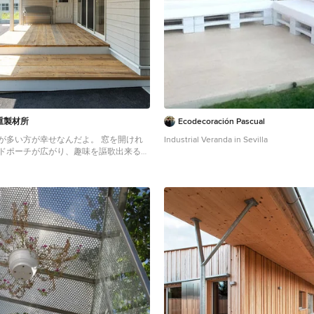
重製材所
Ecodecoración Pascual
い方が幸せなんだよ。 窓を開けれ
Industrial Veranda in Sevilla
ドポーチが広がり、趣味を謳歌出来るガ
意味のある「無駄」を盛り込んで。「住
」に特化した家。「遊びのスペースが多
だよ。」
da in Sonstige