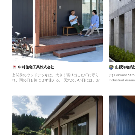
中村住宅工業株式会社
山縣洋建築
玄関前のウッドデッキは、大きく張り出した軒に守ら
(C) Forward Stro
れ、雨の日も気にせず使える。 天気のいい日には、お
Industrial Veran
気に入りのマグカップでお茶しよう。
Überdachte Industrial Veranda neben dem Haus mit
Dielen in Sonstige