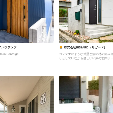
ノハウジング
株式会社REGARD（リガード）
da in Sonstige
コンテナのような外壁と無垢材の組み合
りとしていながら優しい印象の玄関ポ
Industrial Veranda in Tokio Peripherie