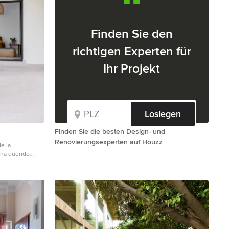
Finden Sie den
richtigen Experten für
Ihr Projekt
Loslegen
Finden Sie die besten Design- und
Renovierungsexperten auf Houzz
e la
 ha querido
usando la
bas, las
chada, pero
temporáneos
gable (ambas de
xun. En los
al y se lavan los
n los espacios de