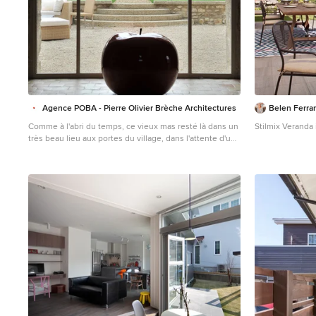
Agence POBA - Pierre Olivier Brèche Architectures
Belen Ferra
Comme à l'abri du temps, ce vieux mas resté là dans un
Stilmix Veranda
très beau lieu aux portes du village, dans l'attente d'une
nouvelle vie. C'est ce que les nouveaux propriétaires
vont lui offrir lorsqu'ils nous confient leur projet de
transformation, avec l'idée d'une extension pour trouver
la grande pièce à vivre que les vieux murs n'offraient
pas. Rien ne sera laissé au hasard, avec des choix de
matières et de décoration à la fois dictée par l'existant
(sol carreaux anciens conservés, vieux mur en pierre
visibles, poutres apparentes) et par les goûts des
occupants (entrée « théâtrale », escalier en pierre
massive avec un garde corps à l'anglaise..). Ainsi le
dialogue ancien et nouveau s'installe sans que l'un
prévale sur l'autre. Il en sera de même pour le jardin
renaissant après les affronts du terrible hiver 2010.