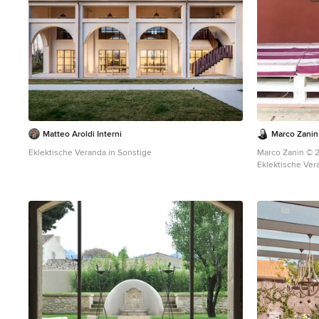
Matteo Aroldi Interni
Marco Zanin
Eklektische Veranda in Sonstige
Marco Zanin © 
Eklektische Ver