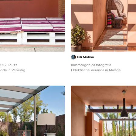
Pili Molina
2015 Houzz
masfotogenica fotografía
anda in Venedig
Eklektische Veranda in Malaga