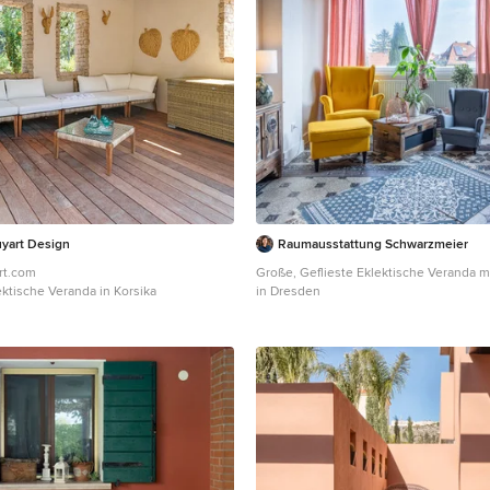
planta baja para crear un recorrido entr
Arriba se conserva el práctico espacio 
de lugar de encuentro entre las habitac
potenciando su fuerza con la máxima ap
canario a la fachada principal.
yart Design
Raumausstattung Schwarzmeier
rt.com
Große, Geflieste Eklektische Veranda m
ektische Veranda in Korsika
in Dresden