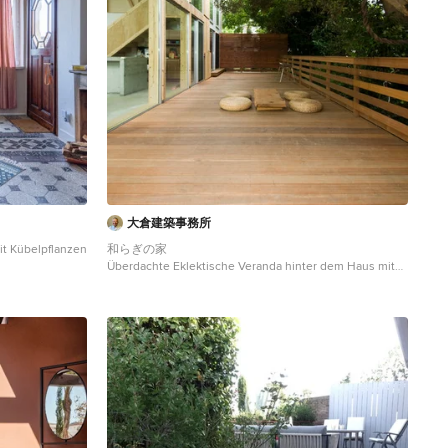
e zonas de día.
central, que hace
iones,
ertura al balcón
大倉建築事務所
it Kübelpflanzen
和らぎの家
Überdachte Eklektische Veranda hinter dem Haus mit
Dielen in Tokio