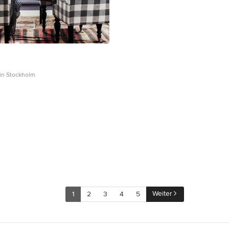
 in Stockholm
Weiter
1
2
3
4
5