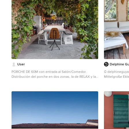
User
Delphine Gu
PORCHE DE 60M con entrada al Salón/Comedor.
© delphineguya
Distribución del porche en dos zonas, la de RELAX y la
Mittelgroße Ekl
de ALMORZAR, zonas bien definidas, ambientadas e
iluminadas acorde a la función que se desempeñan.