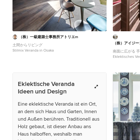
（株）一級建築士事務所アトリエm
（株）アイジー
土間からリビング
Stilmix Veranda in Osaka
南面に広がる 
Eklektisches Ve
Eklektische Veranda
Ideen und Design
Eine eklektische Veranda ist ein Ort,
an dem sich Haus und Garten, Innen
und Außen berühren. Traditionell aus
Holz gebaut, ist dieser Anbau ans
Haus halboffen, weshalb man