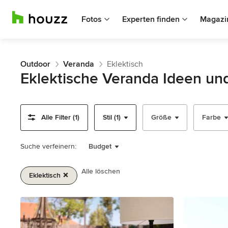
Fotos
Experten finden
Magazi
Outdoor
Veranda
Eklektisch
Eklektische Veranda Ideen un
Alle Filter (1)
Stil (1)
Größe
Farbe
Suche verfeinern:
Budget
Alle löschen
Eklektisch
1
von
2