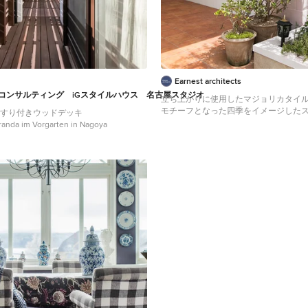
Earnest architects
コンサルティング iGスタイルハウス 名古屋スタジオ
立ち上がりに使用したマジョリカタイ
モチーフとなった四季をイメージした
手すり付きウッドデッキ
ゲストを迎えるポーチ。
randa im Vorgarten in Nagoya
Gefliestes Stilmix Veranda im Vorgarten