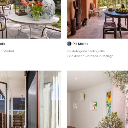
ndiz
Pili Molina
 in Madrid
masfotogenica fotografía
Eklektische Veranda in Malaga