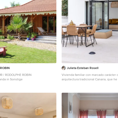
ROBIN
Julieta Esteban Rosell
R / RODOLPHE ROBIN
Vivienda familiar con marcado carácter d
anda in Sonstige
arquitectura tradicional Canaria, que he
mantener en los elementos de fachada 
madera de morera tradicional en las jam
ventanas enrasadas en el exterior de fa
empleando materiales y sistemas con
como la hoja oculta de aluminio, la ple
Cortizo) o la pérgola bioclimática de Sa
interiores se recupera la escalera origin
pilares para llegar al hormigón. Se une