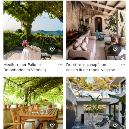
Mediterraner Patio mit
Derrière le canapé, un
Betonboden in Venedig
ancien lit de repos Naga sc
Mediterraner Patio mit
Mittelgroße Mediterrane
Betonboden in Venedig
Pergola neben dem Haus mit
Pflastersteinen in Catania-
Palermo