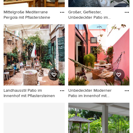
Mittelgroße Mediterrane
Großer, Gefliester,
Pergola mit Pflastersteine
Unbedeckter Patio im
Innenhof
Mittelgroße Mediterrane
Großer, Gefliester,
Pergola mit Pflastersteinen in
Unbedeckter Patio im
Toulouse
Innenhof mit Wasserspiel in
Marseille
Landhausstil Patio im
Unbedeckter Moderner
Innenhof mit Pflastersteinen
Patio im Innenhof mit
Kübelpf
Landhausstil Patio im
Unbedeckter Moderner Patio
Innenhof mit Pflastersteinen
im Innenhof mit
und Markisen in Venedig
Kübelpflanzen und
Betonplatten in Barcelona