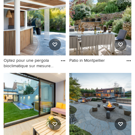
in Toulouse
Sonstige
Optez pour une pergola
Patio in Montpellier
bioclimatique sur mesure
Patio in Montpellier
en
Große Moderne Pergola
neben dem Haus mit Dielen
in Marseille