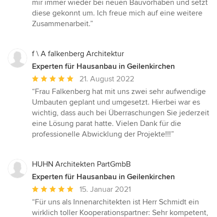
mir immer wieder bei neuen Bauvorhaben und setzt
5
diese gekonnt um. Ich freue mich auf eine weitere
Sternen
Zusammenarbeit.”
f \ A falkenberg Architektur
Experten für Hausanbau in Geilenkirchen
Durchschnittliche
21. August 2022
Bewertung:
“Frau Falkenberg hat mit uns zwei sehr aufwendige
5
Umbauten geplant und umgesetzt. Hierbei war es
von
wichtig, dass auch bei Überraschungen Sie jederzeit
5
eine Lösung parat hatte. Vielen Dank für die
Sternen
professionelle Abwicklung der Projekte!!!”
HUHN Architekten PartGmbB
Experten für Hausanbau in Geilenkirchen
Durchschnittliche
15. Januar 2021
Bewertung:
“Für uns als Innenarchitekten ist Herr Schmidt ein
5
wirklich toller Kooperationspartner: Sehr kompetent,