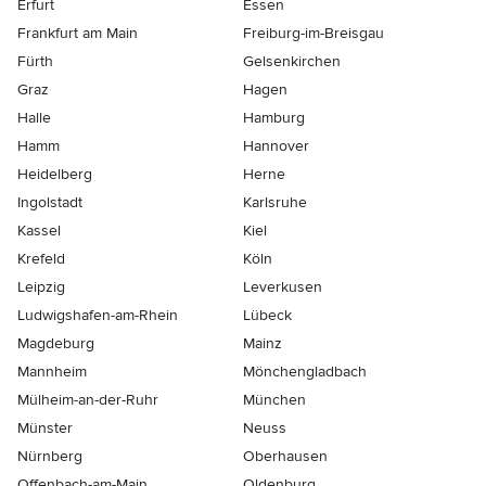
Erfurt
Essen
Frankfurt am Main
Freiburg-im-Breisgau
Fürth
Gelsenkirchen
Graz
Hagen
Halle
Hamburg
Hamm
Hannover
Heidelberg
Herne
Ingolstadt
Karlsruhe
Kassel
Kiel
Krefeld
Köln
Leipzig
Leverkusen
Ludwigshafen-am-Rhein
Lübeck
Magdeburg
Mainz
Mannheim
Mönchen­gladbach
Mülheim-an-der-Ruhr
München
Münster
Neuss
Nürnberg
Oberhausen
Offenbach-am-Main
Oldenburg