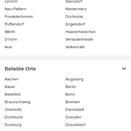
Linnich
Siersdorf
Neu-Pattern
Niedermerz
Freialdenhoven
Dürboslar
Puffendorf
Engelsdorf
Werth
Haarenheidchen
D’horn
Verlautenheide
Aue
Volkenrath
Beliebte Orte
Aachen
Augsburg
Basel
Berlin
Bielefeld
Bonn
Braunschweig
Bremen
Chemnitz
Darmstadt
Dortmund
Dresden
Duisburg
Düsseldorf