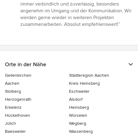
von
immer verbindlich und zuverlässig, besonders
5
angenehm im Umgang und der Kommunikation. Wir
Sternen
werden gerne wieder in weiteren Projekten
zusammenarbeiten. Absolut empfehlenswert!”
Orte in der Nähe
Geilenkirchen
Städteregion Aachen
Aachen
Kreis Heinsberg
Stolberg
Eschweiler
Herzogenrath
Alsdorf
Erkelenz
Heinsberg
Hückelhoven
Würselen
Jülich
Wegberg
Baesweiler
Wassenberg