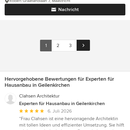
Robert Graaflandlaan 7, Maastricht
Nachricht
1
2
3
Hervorgehobene Bewertungen für Experten für
Hausanbau in Geilenkirchen
Clahsen Architektur
Experten für Hausanbau in Geilenkirchen
Durchschnittliche
6. Juli 2026
Bewertung:
“Frau Clahsen ist eine hervorragende Architektin
5
mit tollen Ideen und effizienter Umsetzung. Sie hilft
von