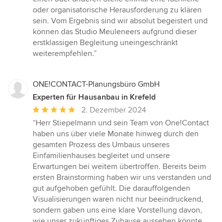
oder organisatorische Herausforderung zu klären
sein. Vom Ergebnis sind wir absolut begeistert und
können das Studio Meuleneers aufgrund dieser
erstklassigen Begleitung uneingeschränkt
weiterempfehlen.”
ONE!CONTACT-Planungsbüro GmbH
Experten für Hausanbau in Krefeld
Durchschnittliche
2. Dezember 2024
Bewertung:
“Herr Stiepelmann und sein Team von One!Contact
5
haben uns über viele Monate hinweg durch den
von
gesamten Prozess des Umbaus unseres
5
Einfamilienhauses begleitet und unsere
Sternen
Erwartungen bei weitem übertroffen. Bereits beim
ersten Brainstorming haben wir uns verstanden und
gut aufgehoben gefühlt. Die darauffolgenden
Visualisierungen waren nicht nur beeindruckend,
sondern gaben uns eine klare Vorstellung davon,
wie unser zukünftiges Zuhause aussehen könnte.