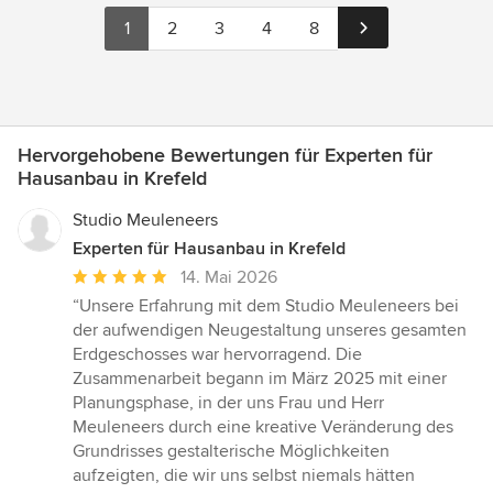
1
2
3
4
8
Hervorgehobene Bewertungen für Experten für
Hausanbau in Krefeld
Studio Meuleneers
Experten für Hausanbau in Krefeld
Durchschnittliche
14. Mai 2026
Bewertung:
“Unsere Erfahrung mit dem Studio Meuleneers bei
5
der aufwendigen Neugestaltung unseres gesamten
von
Erdgeschosses war hervorragend. Die
5
Zusammenarbeit begann im März 2025 mit einer
Sternen
Planungsphase, in der uns Frau und Herr
Meuleneers durch eine kreative Veränderung des
Grundrisses gestalterische Möglichkeiten
aufzeigten, die wir uns selbst niemals hätten