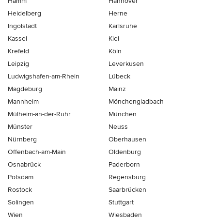
Hamm
Hannover
Heidelberg
Herne
Ingolstadt
Karlsruhe
Kassel
Kiel
Krefeld
Köln
Leipzig
Leverkusen
Ludwigshafen-am-Rhein
Lübeck
Magdeburg
Mainz
Mannheim
Mönchen­gladbach
Mülheim-an-der-Ruhr
München
Münster
Neuss
Nürnberg
Oberhausen
Offenbach-am-Main
Oldenburg
Osnabrück
Paderborn
Potsdam
Regensburg
Rostock
Saarbrücken
Solingen
Stuttgart
Wien
Wiesbaden