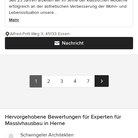
Seit 25 Jahren arbeiten wir im Sinne der klassischen Moderne
erfolgreich an der ästhetischen Verbesserung der Wohn- und
Lebenssituation unsere...
Mehr
Alfred-Pott-Weg 3, 45133 Essen
Nachricht
1
2
3
4
7
Hervorgehobene Bewertungen für Experten für
Massivhausbau in Herne
Schwingeler Architekten