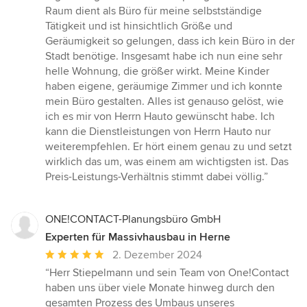
Raum dient als Büro für meine selbstständige
Tätigkeit und ist hinsichtlich Größe und
Geräumigkeit so gelungen, dass ich kein Büro in der
Stadt benötige. Insgesamt habe ich nun eine sehr
helle Wohnung, die größer wirkt. Meine Kinder
haben eigene, geräumige Zimmer und ich konnte
mein Büro gestalten. Alles ist genauso gelöst, wie
ich es mir von Herrn Hauto gewünscht habe. Ich
kann die Dienstleistungen von Herrn Hauto nur
weiterempfehlen. Er hört einem genau zu und setzt
wirklich das um, was einem am wichtigsten ist. Das
Preis-Leistungs-Verhältnis stimmt dabei völlig.”
ONE!CONTACT-Planungsbüro GmbH
Experten für Massivhausbau in Herne
Durchschnittliche
2. Dezember 2024
Bewertung:
“Herr Stiepelmann und sein Team von One!Contact
5
haben uns über viele Monate hinweg durch den
von
gesamten Prozess des Umbaus unseres