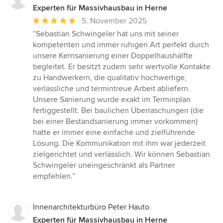
Experten für Massivhausbau in Herne
Durchschnittliche
5. November 2025
Bewertung:
“Sebastian Schwingeler hat uns mit seiner
5
kompetenten und immer ruhigen Art perfekt durch
von
unsere Kernsanierung einer Doppelhaushälfte
5
begleitet. Er besitzt zudem sehr wertvolle Kontakte
Sternen
zu Handwerkern, die qualitativ hochwertige,
verlässliche und termintreue Arbeit abliefern.
Unsere Sanierung wurde exakt im Terminplan
fertiggestellt. Bei baulichen Überraschungen (die
bei einer Bestandsanierung immer vorkommen)
hatte er immer eine einfache und zielführende
Lösung. Die Kommunikation mit ihm war jederzeit
zielgerichtet und verlässlich. Wir können Sebastian
Schwingeler uneingeschränkt als Partner
empfehlen.”
Innenarchitekturbüro Peter Hauto
Experten für Massivhausbau in Herne