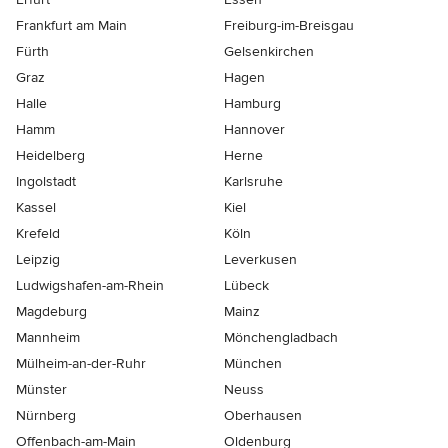
Frankfurt am Main
Freiburg-im-Breisgau
Fürth
Gelsenkirchen
Graz
Hagen
Halle
Hamburg
Hamm
Hannover
Heidelberg
Herne
Ingolstadt
Karlsruhe
Kassel
Kiel
Krefeld
Köln
Leipzig
Leverkusen
Ludwigshafen-am-Rhein
Lübeck
Magdeburg
Mainz
Mannheim
Mönchen­gladbach
Mülheim-an-der-Ruhr
München
Münster
Neuss
Nürnberg
Oberhausen
Offenbach-am-Main
Oldenburg