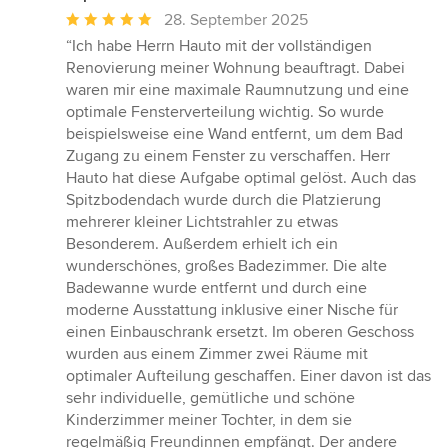
Durchschnittliche
28. September 2025
Bewertung:
“Ich habe Herrn Hauto mit der vollständigen
5
Renovierung meiner Wohnung beauftragt. Dabei
von
waren mir eine maximale Raumnutzung und eine
5
optimale Fensterverteilung wichtig. So wurde
Sternen
beispielsweise eine Wand entfernt, um dem Bad
Zugang zu einem Fenster zu verschaffen. Herr
Hauto hat diese Aufgabe optimal gelöst. Auch das
Spitzbodendach wurde durch die Platzierung
mehrerer kleiner Lichtstrahler zu etwas
Besonderem. Außerdem erhielt ich ein
wunderschönes, großes Badezimmer. Die alte
Badewanne wurde entfernt und durch eine
moderne Ausstattung inklusive einer Nische für
einen Einbauschrank ersetzt. Im oberen Geschoss
wurden aus einem Zimmer zwei Räume mit
optimaler Aufteilung geschaffen. Einer davon ist das
sehr individuelle, gemütliche und schöne
Kinderzimmer meiner Tochter, in dem sie
regelmäßig Freundinnen empfängt. Der andere