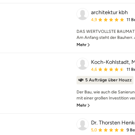
architektur kbh
Durchschnittliche Bewe
4,9
11 
DAS WERTVOLLSTE BAUMATE
Am Anfang steht der Bauherr. A
Mehr
Koch-Kohlstadt, Mi
Durchschnittliche Bewe
4,6
11 
5 Aufträge über Houzz
Der Bau, wie auch die Sanierun
mit einer großen Investition ve
Mehr
Dr. Thorsten Henke
Durchschnittliche Bewe
5,0
9 B