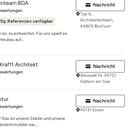
tenteam BDA
Nachricht
rtung: 5 von 5 Sternen
Bewertungen
Typ A.,
Architektenteam,
Referenzen verfügbar
44805 Bochum
n es, zu entwerfen. Für uns spielt es
Neubau auf...
 Krafft Architekt
Nachricht
rtung: 5 von 5 Sternen
Bewertungen
Alisowall 14, 45721
Haltern am See
ktur
Nachricht
rtung: 5 von 5 Sternen
Bewertungen
45131 Essen
 Das ist unsere Stärke und unsere
andsimmobilie nac...