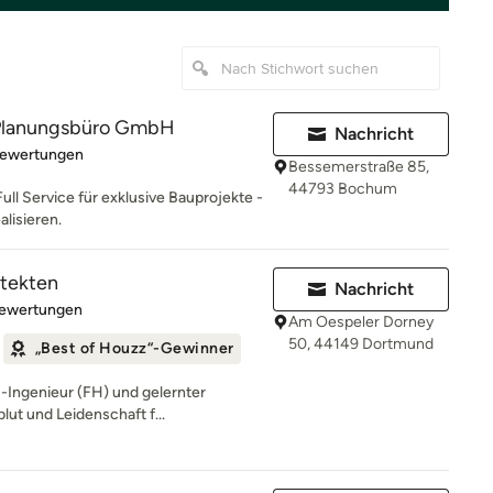
lanungsbüro GmbH
Nachricht
rtung: 5 von 5 Sternen
Bewertungen
Bessemerstraße 85,
44793 Bochum
Full Service für exklusive Bauprojekte -
alisieren.
itekten
Nachricht
rtung: 5 von 5 Sternen
Bewertungen
Am Oespeler Dorney
50, 44149 Dortmund
„Best of Houzz“-Gewinner
-Ingenieur (FH) und gelernter
blut und Leidenschaft f...