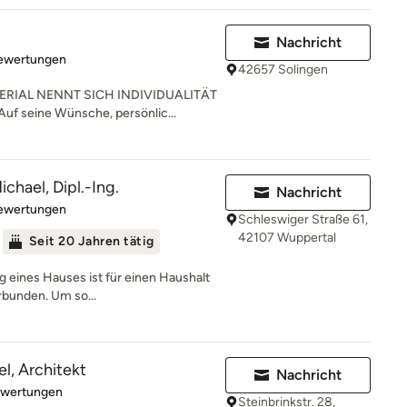
Nachricht
rtung: 4.9 von 5 Sternen
Bewertungen
42657 Solingen
RIAL NENNT SICH INDIVIDUALITÄT
uf seine Wünsche, persönlic...
chael, Dipl.-Ing.
Nachricht
rtung: 4.6 von 5 Sternen
Bewertungen
Schleswiger Straße 61,
42107 Wuppertal
Seit 20 Jahren tätig
g eines Hauses ist für einen Haushalt
rbunden. Um so...
l, Architekt
Nachricht
rtung: 5 von 5 Sternen
ewertungen
Steinbrinkstr. 28,