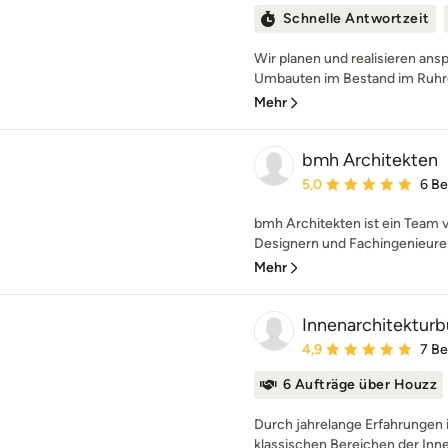
Schnelle Antwortzeit
Wir planen und realisieren an
Umbauten im Bestand im Ruhrge
Mehr
bmh Architekten
Durchschnittliche Bewe
5,0
6 B
bmh Architekten ist ein Team v
Designern und Fachingenieuren.
Mehr
Innenarchitekturb
Durchschnittliche Bewe
4,9
7 B
6 Aufträge über Houzz
Durch jahrelange Erfahrungen i
klassischen Bereichen der Innen