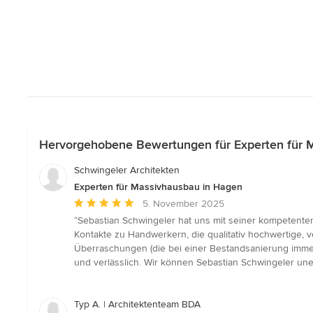
Hervorgehobene Bewertungen für Experten für 
Schwingeler Architekten
Experten für Massivhausbau in Hagen
Durchschnittliche
5. November 2025
Bewertung:
“Sebastian Schwingeler hat uns mit seiner kompetenten
5
Kontakte zu Handwerkern, die qualitativ hochwertige, v
von
Überraschungen (die bei einer Bestandsanierung immer
5
und verlässlich. Wir können Sebastian Schwingeler une
Sternen
Typ A. | Architektenteam BDA