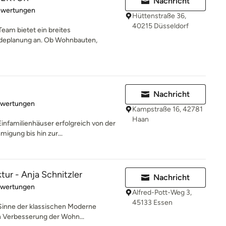
Nachricht
rtung: 5 von 5 Sternen
ewertungen
Hüttenstraße 36,
40215 Düsseldorf
am bietet ein breites
deplanung an. Ob Wohnbauten,
Nachricht
rtung: 5 von 5 Sternen
ewertungen
Kampstraße 16, 42781
Haan
Einfamilienhäuser erfolgreich von der
igung bis hin zur...
tur - Anja Schnitzler
Nachricht
rtung: 5 von 5 Sternen
ewertungen
Alfred-Pott-Weg 3,
45133 Essen
 Sinne der klassischen Moderne
n Verbesserung der Wohn...