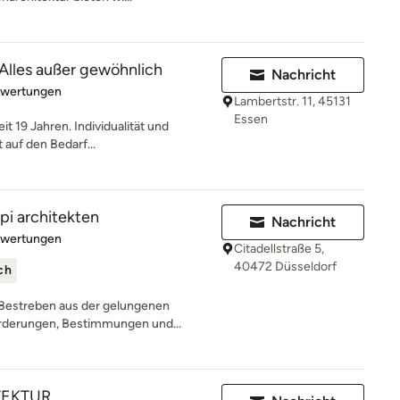
 Alles außer gewöhnlich
Nachricht
rtung: 5 von 5 Sternen
ewertungen
Lambertstr. 11, 45131
Essen
it 19 Jahren. Individualität und
 auf den Bedarf...
pi architekten
Nachricht
rtung: 5 von 5 Sternen
ewertungen
Citadellstraße 5,
40472 Düsseldorf
ch
 Bestreben aus der gelungenen
rderungen, Bestimmungen und...
TEKTUR