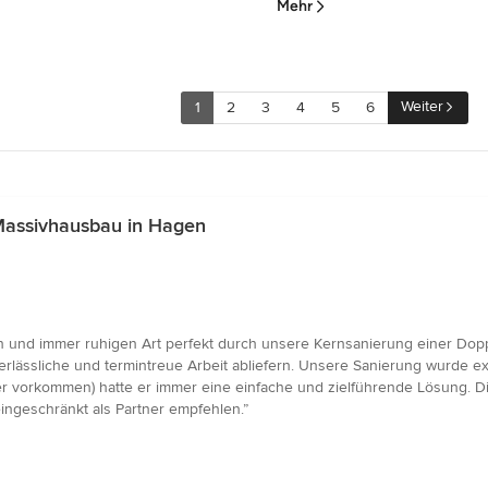
Mehr
Weiter
1
2
3
4
5
6
Massivhausbau in Hagen
 und immer ruhigen Art perfekt durch unsere Kernsanierung einer Doppe
erlässliche und termintreue Arbeit abliefern. Unsere Sanierung wurde exa
 vorkommen) hatte er immer eine einfache und zielführende Lösung. Die
ingeschränkt als Partner empfehlen.”