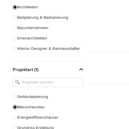
Architekten
Badplanung & Badsanierung
Bauunternehmen
Innenarchitekten
Interior Designer & Raumausstatter
Küchenplanung
Projektart (1)
Landschaftsarchitekten
Armaturen & Sanitärbedarf
Beleuchtung
Gebäudeplanung
Einbauschränke
Massivhausbau
Alle anzeigen
Energieeffizienzhäuser
Grundriss-Erstellung