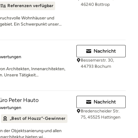
46240 Bottrop
Referenzen verfügbar
spruchsvolle Wohnhäuser und
biet. Ein Schwerpunkt unser...
Nachricht
rtung: 5 von 5 Sternen
ewertungen
Bessemerstr. 30,
44793 Bochum
on Architekten, Innenarchitekten,
 Unsere Tätigkeit...
üro Peter Hauto
Nachricht
rtung: 4.9 von 5 Sternen
ewertungen
Bredenscheider Str.
75, 45525 Hattingen
„Best of Houzz“-Gewinner
n der Objektsanierung und allen
architektur bieten wi...