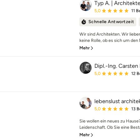
Typ A. | Architek
Durchschnittliche Bewe
5,0
11 
Schnelle Antwortzeit
Wir sind Architekten. Wir liebe
keine Rolle, ob es sich um den 
Mehr
Dipl.-Ing. Carsten
Durchschnittliche Bewe
5,0
12 
lebenslust archite
Durchschnittliche Bewe
5,0
13 
Sie wollen ein neues zu Hause?
Leidenschaft. Ob Sie eine Best
Mehr