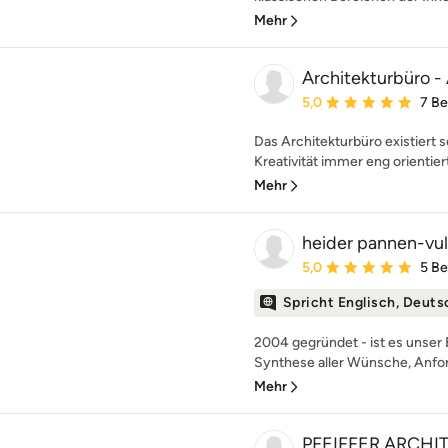
Mehr
Architekturbüro -
Durchschnittliche Bewe
5,0
7 B
Das Architekturbüro existiert se
Kreativität immer eng orientiert
Mehr
heider pannen-vul
Durchschnittliche Bewe
5,0
5 B
Spricht Englisch, Deuts
2004 gegründet - ist es unser
Synthese aller Wünsche, Anfo
Mehr
PFEIFFER ARCHI