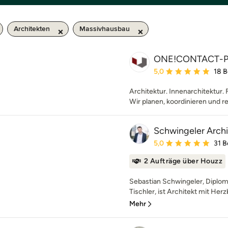
Architekten
Massivhausbau
ONE!CONTACT-P
Durchschnittliche Bewe
5,0
18 
Architektur. Innenarchitektur. 
Wir planen, koordinieren und re
Schwingeler Arch
Durchschnittliche Bewe
5,0
31 
2 Aufträge über Houzz
Sebastian Schwingeler, Diplom
Tischler, ist Architekt mit Herz
Mehr