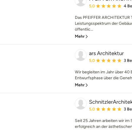
Durchschnittliche Bewe
5,0
4 B
Das PFEIFFER ARCHITEKTUR Te
Leistungsspektrum der Gebäu
öffentlic...
Mehr
ars Architektur
Durchschnittliche Bewe
5,0
3 B
Wir begleiten im Jahr über 40 
Entwurfsphase über die Genehm
Mehr
SchnitzlerArchitek
Durchschnittliche Bewe
5,0
3 B
Seit 25 Jahren arbeiten wir im
erfolgreich an der ästhetische