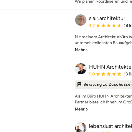
Wir planen, koordinieren und re
s.a.r.architektur
Durchschnittliche Bewe
4,7
18 
Mit meinem Architekturbüro be
unterschiedlichsten Bauaufgabe
Mehr
HUHN Architekte
Durchschnittliche Bewe
5,0
13 
Beratung zu Zuschüsse
Als im Büro HUHN Architekten
Partner biete ich Ihnen im Gro
Mehr
lebenslust archite