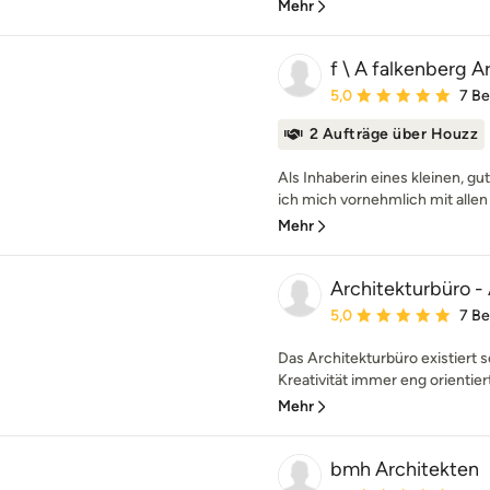
Mehr
f \ A falkenberg A
Durchschnittliche Bewe
5,0
7 B
2 Aufträge über Houzz
Als Inhaberin eines kleinen, g
ich mich vornehmlich mit allen 
Mehr
Architekturbüro -
Durchschnittliche Bewe
5,0
7 B
Das Architekturbüro existiert se
Kreativität immer eng orientiert
Mehr
bmh Architekten