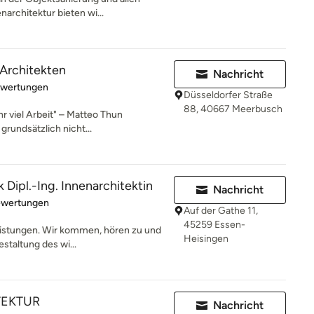
architektur bieten wi...
h Architekten
Nachricht
rtung: 5 von 5 Sternen
ewertungen
Düsseldorfer Straße
88, 40667 Meerbusch
hr viel Arbeit" – Matteo Thun
grundsätzlich nicht...
 Dipl.-Ing. Innenarchitektin
Nachricht
rtung: 4.8 von 5 Sternen
ewertungen
Auf der Gathe 11,
45259 Essen-
Leistungen. Wir kommen, hören zu und
Heisingen
staltung des wi...
TEKTUR
Nachricht