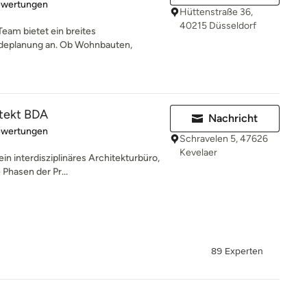
rtung: 5 von 5 Sternen
ewertungen
Hüttenstraße 36,
40215 Düsseldorf
am bietet ein breites
deplanung an. Ob Wohnbauten,
itekt BDA
Nachricht
rtung: 5 von 5 Sternen
ewertungen
Schravelen 5, 47626
Kevelaer
ein interdisziplinäres Architekturbüro,
Phasen der Pr...
89 Experten