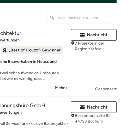
rchitektur
Nachricht
rtung: 5 von 5 Sternen
ewertungen
7 Projekte
in der
Region Krefeld
„Best of Houzz“-Gewinner
liche Bauvorhaben in Neuss und
s zwei sehr aufwendige Umbauten
ei war es wichtig, dass...
Mehr
Gesponsert
lanungsbüro GmbH
Nachricht
rtung: 5 von 5 Sternen
Bewertungen
Bessemerstraße 85,
44793 Bochum
Full Service für exklusive Bauprojekte -