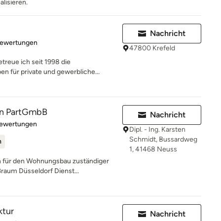
alisieren.
Nachricht
rtung: 4.7 von 5 Sternen
Bewertungen
47800 Krefeld
treue ich seit 1998 die
n für private und gewerbliche...
n PartGmbB
Nachricht
rtung: 5 von 5 Sternen
Bewertungen
Dipl. - Ing. Karsten
Schmidt, Bussardweg
n
1, 41468 Neuss
 für den Wohnungsbau zuständiger
ßraum Düsseldorf Dienst...
ktur
Nachricht