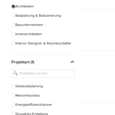
Architekten
Badplanung & Badsanierung
Bauunternehmen
Innenarchitekten
Interior Designer & Raumausstatter
Küchenplanung
Projektart (1)
Landschaftsarchitekten
Armaturen & Sanitärbedarf
Beleuchtung
Gebäudeplanung
Einbauschränke
Massivhausbau
Alle anzeigen
Energieeffizienzhäuser
Grundriss-Erstellung