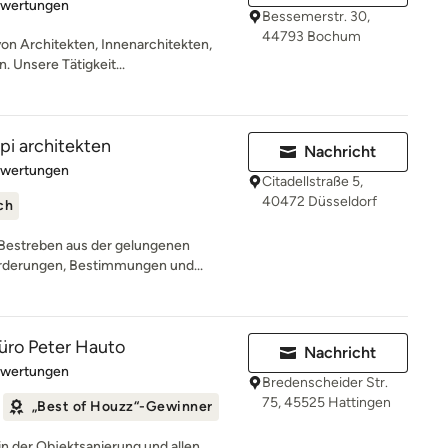
rtung: 5 von 5 Sternen
ewertungen
Bessemerstr. 30,
44793 Bochum
on Architekten, Innenarchitekten,
 Unsere Tätigkeit...
pi architekten
Nachricht
rtung: 5 von 5 Sternen
ewertungen
Citadellstraße 5,
40472 Düsseldorf
ch
 Bestreben aus der gelungenen
rderungen, Bestimmungen und...
üro Peter Hauto
Nachricht
rtung: 4.9 von 5 Sternen
ewertungen
Bredenscheider Str.
75, 45525 Hattingen
„Best of Houzz“-Gewinner
n der Objektsanierung und allen