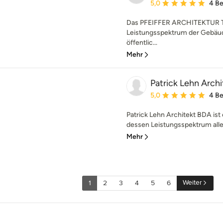
Durchschnittliche Bewe
5,0
4 B
Das PFEIFFER ARCHITEKTUR Te
Leistungsspektrum der Gebäu
öffentlic...
Mehr
Patrick Lehn Arch
Durchschnittliche Bewe
5,0
4 B
Patrick Lehn Architekt BDA ist 
dessen Leistungsspektrum alle 
Mehr
Weiter
1
2
3
4
5
6