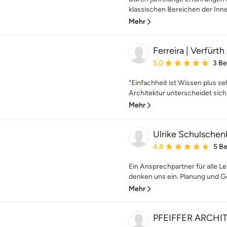
klassischen Bereichen der Innen
Mehr
Ferreira | Verfürt
Durchschnittliche Bewe
5,0
3 B
"Einfachheit ist Wissen plus se
Architektur unterscheidet sich 
Mehr
Ulrike Schulschenk
Durchschnittliche Bewe
4,8
5 B
Ein Ansprechpartner für alle 
denken uns ein. Planung und Ge
Mehr
PFEIFFER ARCHI