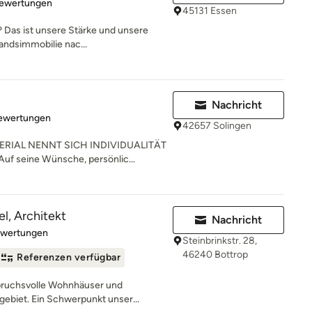
rtung: 5 von 5 Sternen
Bewertungen
45131 Essen
 Das ist unsere Stärke und unsere
andsimmobilie nac...
Nachricht
rtung: 4.9 von 5 Sternen
Bewertungen
42657 Solingen
RIAL NENNT SICH INDIVIDUALITÄT
uf seine Wünsche, persönlic...
l, Architekt
Nachricht
rtung: 5 von 5 Sternen
ewertungen
Steinbrinkstr. 28,
46240 Bottrop
Referenzen verfügbar
spruchsvolle Wohnhäuser und
biet. Ein Schwerpunkt unser...