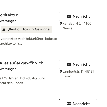
rchitektur
Nachricht
rtung: 5 von 5 Sternen
ewertungen
Kanalstr. 45, 41460
Neuss
„Best of Houzz“-Gewinner
ut vernetzten Architekturbüros, befasse
architektonis...
 Alles außer gewöhnlich
Nachricht
rtung: 5 von 5 Sternen
ewertungen
Lambertstr. 11, 45131
Essen
it 19 Jahren. Individualität und
 auf den Bedarf...
Nachricht