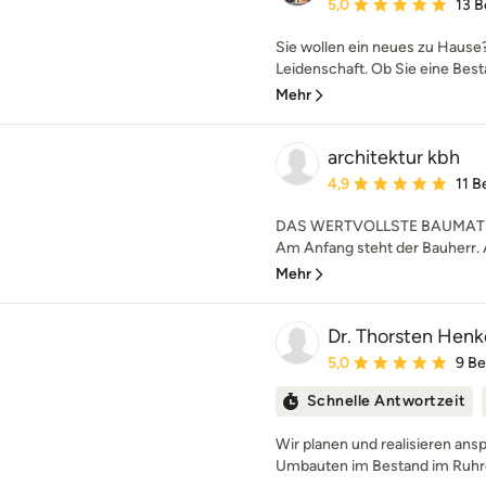
Durchschnittliche Bewe
5,0
13 
Sie wollen ein neues zu Hause?
Leidenschaft. Ob Sie eine Best
Mehr
architektur kbh
Durchschnittliche Bewe
4,9
11 
DAS WERTVOLLSTE BAUMATE
Am Anfang steht der Bauherr. A
Mehr
Dr. Thorsten Henke
Durchschnittliche Bewe
5,0
9 B
Schnelle Antwortzeit
Wir planen und realisieren an
Umbauten im Bestand im Ruhrge