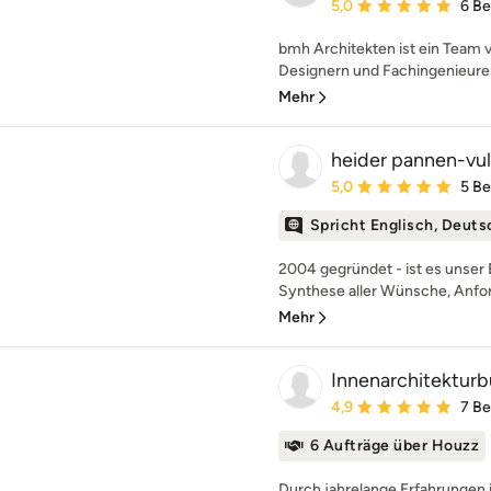
Durchschnittliche Bewe
5,0
6 B
bmh Architekten ist ein Team v
Designern und Fachingenieuren.
Mehr
heider pannen-vul
Durchschnittliche Bewe
5,0
5 B
Spricht Englisch, Deuts
2004 gegründet - ist es unser
Synthese aller Wünsche, Anfo
Mehr
Innenarchitekturb
Durchschnittliche Bewe
4,9
7 B
6 Aufträge über Houzz
Durch jahrelange Erfahrungen i