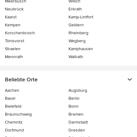
Meerbusch
Willich
Neubrück
Erkrath
Kaarst
Kamp-Lintfort
Kempen
Geldern
Korschenbroich
Rheinberg
Tönisvorst
Wegberg
Straelen
Kamphausen
Mennrath
Wallrath
Beliebte Orte
Aachen
Augsburg
Basel
Berlin
Bielefeld
Bonn
Braunschweig
Bremen
Chemnitz
Darmstadt
Dortmund
Dresden