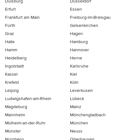
Duisburg
Düsseldorf
Erfurt
Essen
Frankfurt am Main
Freiburg-im-Breisgau
Fürth
Gelsenkirchen
Graz
Hagen
Halle
Hamburg
Hamm
Hannover
Heidelberg
Herne
Ingolstadt
Karlsruhe
Kassel
Kiel
Krefeld
Köln
Leipzig
Leverkusen
Ludwigshafen-am-Rhein
Lübeck
Magdeburg
Mainz
Mannheim
Mönchen­gladbach
Mülheim-an-der-Ruhr
München
Münster
Neuss
Nürnberg
Oberhausen