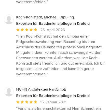
weiterempfehlen.”
Koch-Kohlstadt, Michael, Dipl.-Ing.
Experten für Baudenkmalpflege in Krefeld
Durchschnittliche
26. April 2026
Bewertung:
“Herr Koch-Kohlstadt hat den Umbau einer
5
Erdgeschosswohnung vom Bauantrag bis zum
von
Abschluss der Bauarbeiten professionell begleitet.
5
Mit guten Ideen konnten auch schwierige Hürden
Sternen
überwunden werden. Außerdem war Herr Koch-
Kohlstadt stets freundlich und gut erreichbar. Ich bin
insgesamt sehr zufrieden und kann ihn gerne
weiterempfehlen.”
HUHN Architekten PartGmbB
Experten für Baudenkmalpflege in Krefeld
Durchschnittliche
15. Januar 2021
Bewertung:
“Für uns als Innenarchitekten ist Herr Schmidt ein