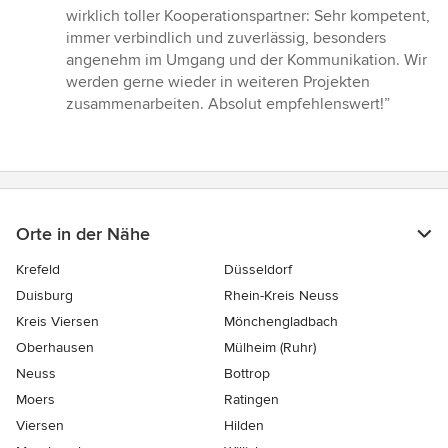
5
wirklich toller Kooperationspartner: Sehr kompetent,
von
immer verbindlich und zuverlässig, besonders
5
angenehm im Umgang und der Kommunikation. Wir
Sternen
werden gerne wieder in weiteren Projekten
zusammenarbeiten. Absolut empfehlenswert!”
Orte in der Nähe
Krefeld
Düsseldorf
Duisburg
Rhein-Kreis Neuss
Kreis Viersen
Mönchengladbach
Oberhausen
Mülheim (Ruhr)
Neuss
Bottrop
Moers
Ratingen
Viersen
Hilden