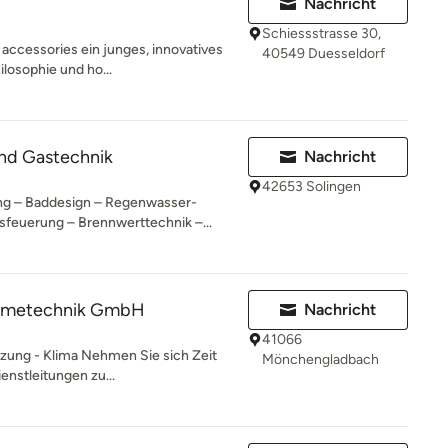
Nachricht
Schiessstrasse 30,
accessories ein junges, innovatives
40549 Duesseldorf
losophie und ho...
und Gastechnik
Nachricht
42653 Solingen
ng – Baddesign – Regenwasser-
feuerung – Brennwerttechnik –...
rmetechnik GmbH
Nachricht
41066
eizung - Klima Nehmen Sie sich Zeit
Mönchengladbach
enstleitungen zu...