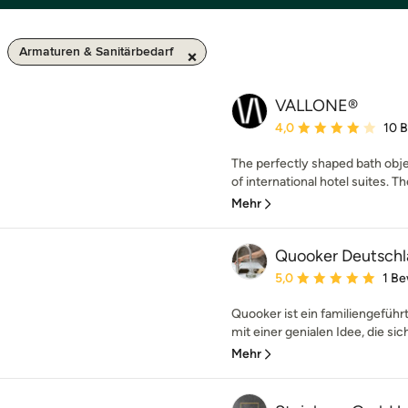
Armaturen & Sanitärbedarf
VALLONE®
Durchschnittliche Bewe
4,0
10 
The perfectly shaped bath ob
of international hotel suites. Th
Mehr
Quooker Deutsch
Durchschnittliche Bewe
5,0
1 B
Quooker ist ein familiengefüh
mit einer genialen Idee, die si
Mehr