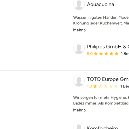
Aquacucina
Wasser in guten Händen Mode
Krönung jeder Küchenwelt. Mal
Mehr
Philipps GmbH & 
Durchschnittliche Bewe
5,0
1 B
TOTO Europe G
Durchschnittliche Bewe
1,0
1 Be
Wir sorgen für mehr Hygiene,
Badezimmer. Als Komplettbadan
Mehr
Komfortheim