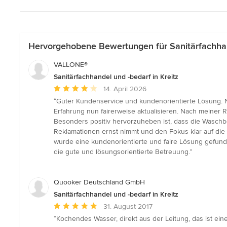
Hervorgehobene Bewertungen für Sanitärfachhand
VALLONE®
Sanitärfachhandel und -bedarf in Kreitz
Durchschnittliche
14. April 2026
Bewertung:
“Guter Kundenservice und kundenorientierte Lösung. 
4
Erfahrung nun fairerweise aktualisieren. Nach meiner
von
Besonders positiv hervorzuheben ist, dass die Waschb
5
Reklamationen ernst nimmt und den Fokus klar auf die
Sternen
wurde eine kundenorientierte und faire Lösung gefunde
die gute und lösungsorientierte Betreuung.”
Quooker Deutschland GmbH
Sanitärfachhandel und -bedarf in Kreitz
Durchschnittliche
31. August 2017
Bewertung:
“Kochendes Wasser, direkt aus der Leitung, das ist eine
5