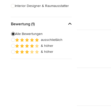
Interior Designer & Raumausstatter
Küchenplanung
Bewertung (1)
Landschaftsarchitekten
Armaturen & Sanitärbedarf
Alle Bewertungen
ausschließlich
Beleuchtung
& höher
Einbauschränke
& höher
Alle anzeigen