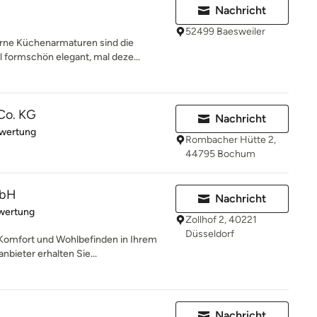
Nachricht
52499 Baesweiler
rne Küchenarmaturen sind die
 formschön elegant, mal deze...
Co. KG
Nachricht
rtung: 5 von 5 Sternen
ewertung
Rombacher Hütte 2,
44795 Bochum
mbH
Nachricht
rtung: 1 von 5 Sternen
wertung
Zollhof 2, 40221
Düsseldorf
 Komfort und Wohlbefinden in Ihrem
bieter erhalten Sie...
Nachricht