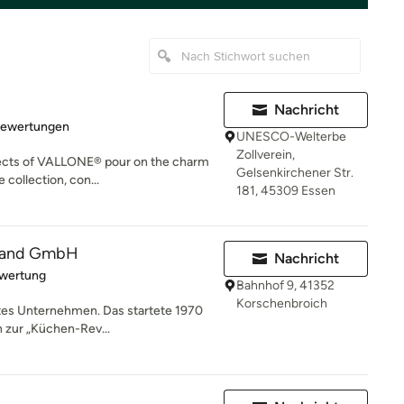
Nachricht
rtung: 4 von 5 Sternen
Bewertungen
UNESCO-Welterbe
Zollverein,
jects of VALLONE® pour on the charm
Gelsenkirchener Str.
e collection, con...
181, 45309 Essen
land GmbH
Nachricht
rtung: 5 von 5 Sternen
ewertung
Bahnhof 9, 41352
Korschenbroich
rtes Unternehmen. Das startete 1970
ch zur „Küchen-Rev...