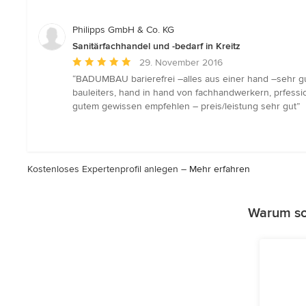
von
5
Philipps GmbH & Co. KG
Sternen
Sanitärfachhandel und -bedarf in Kreitz
Durchschnittliche
29. November 2016
Bewertung:
“BADUMBAU barierefrei –alles aus einer hand –sehr gu
5
bauleiters, hand in hand von fachhandwerkern, prfession
von
gutem gewissen empfehlen – preis/leistung sehr gut”
5
Sternen
Kostenloses Expertenprofil anlegen –
Mehr erfahren
Warum sol