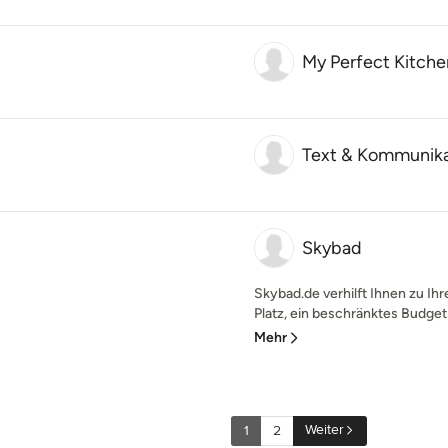
My Perfect Kitche
Text & Kommunika
Skybad
Skybad.de verhilft Ihnen zu Ih
Platz, ein beschränktes Budge
Mehr
Weiter
1
2