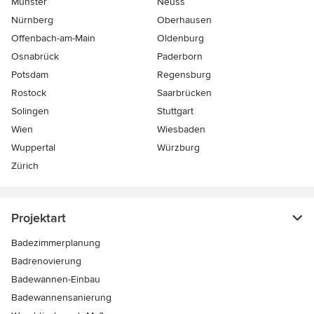
Münster
Neuss
Nürnberg
Oberhausen
Offenbach-am-Main
Oldenburg
Osnabrück
Paderborn
Potsdam
Regensburg
Rostock
Saarbrücken
Solingen
Stuttgart
Wien
Wiesbaden
Wuppertal
Würzburg
Zürich
Projektart
Badezimmerplanung
Badrenovierung
Badewannen-Einbau
Badewannensanierung