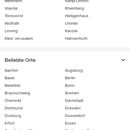
Mettmann
Kamp-Lintfort
Voerde
Rheinberg
Tönisvorst
Heiligenhaus
Wülfrath
Ummer
Linning
Kanzlei
Klein Jerusalem
Hahnenfurth
Beliebte Orte
Aachen
Augsburg
Basel
Berlin
Bielefeld
Bonn
Braunschweig
Bremen
Chemnitz
Darmstadt
Dortmund
Dresden
Duisburg
Düsseldorf
Erfurt
Essen