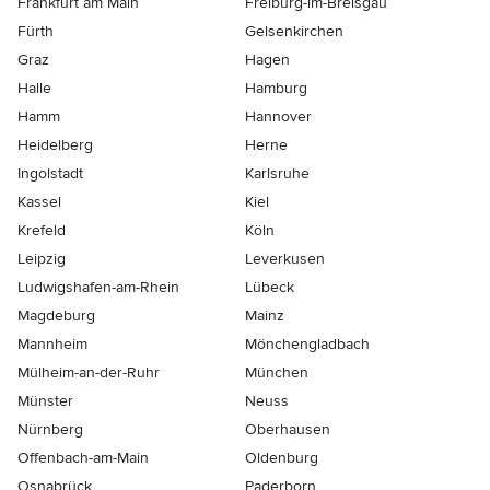
Frankfurt am Main
Freiburg-im-Breisgau
Fürth
Gelsenkirchen
Graz
Hagen
Halle
Hamburg
Hamm
Hannover
Heidelberg
Herne
Ingolstadt
Karlsruhe
Kassel
Kiel
Krefeld
Köln
Leipzig
Leverkusen
Ludwigshafen-am-Rhein
Lübeck
Magdeburg
Mainz
Mannheim
Mönchen­gladbach
Mülheim-an-der-Ruhr
München
Münster
Neuss
Nürnberg
Oberhausen
Offenbach-am-Main
Oldenburg
Osnabrück
Paderborn