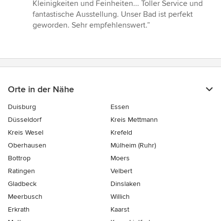
von
Kleinigkeiten und Feinheiten... Toller Service und
5
fantastische Ausstellung. Unser Bad ist perfekt
Sternen
geworden. Sehr empfehlenswert.”
Orte in der Nähe
Duisburg
Essen
Düsseldorf
Kreis Mettmann
Kreis Wesel
Krefeld
Oberhausen
Mülheim (Ruhr)
Bottrop
Moers
Ratingen
Velbert
Gladbeck
Dinslaken
Meerbusch
Willich
Erkrath
Kaarst