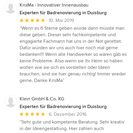
KrisMa - Innovativer Innenausbau
Experten für Badrenovierung in Duisburg
Durchschnittliche
10. Mai 2019
Bewertung:
“Wenn es 6 Sterne geben würde dann müsste man
5
diese geben. Dieser sehr fachkompetente und
von
engagierte Fachmann hat uns in der Not gerettet.
5
Dafür würden wir uns auch hier noch mal gerne
Sternen
bedanken!!! Wenn alle Handwerker so wären gäb es
keine Probleme. Also wenn sie ihr Heim so haben
wollen wie sie sich es vorstellen oder Ideen
brauchen, sind sie hier genau richtig! Immer wieder
gerne. Danke KrisMa”
Klein GmbH & Co. KG
Experten für Badrenovierung in Duisburg
Durchschnittliche
6. Dezember 2016
Bewertung:
“Sehr gute und kompetente Beratung. Sehr kreativ
5
in der Ideengestaltung. Hier zählen auch