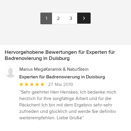
1
2
3
Hervorgehobene Bewertungen für Experten für
Badrenovierung in Duisburg
Marius MegaKeramik & NaturStein
Experten für Badrenovierung in Duisburg
Durchschnittliche
27. Mai 2019
Bewertung:
“Sehr geehrter Herr Henskes, Ich bedanke mich
5
herzlich für Ihre sorgfältige Arbeit und für die
von
Päckchen! Ich bin mit dem Ergebnis sehr-sehr
5
zufrieden und glücklich und werde Sie definitiv
Sternen
weiterempfehlen. Liebe Grüße”