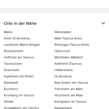
Orte in der Nähe
Mainz
Wiesbaden
Kreis Groß-Gerau
Main-Taunus-Kreis
Landkreis Mainz-Bingen
Rheingau-Taunus-Kreis
Rüsselsheim
Oberursel
Hofheim am Taunus
Mörfelden-Walldorf
Taunusstein
Kelkheim (Taunus)
Griesheim
Hattersheim
Ingelheim am Rhein
Groß-Gerau
Riedstadt
Bad Soden am Taunus
Eschborn
Flörsheim am Main
Kronberg im Taunus
Hochheim am Main
Eltville
Königstein im Taunus
Schwalbach am Taunus
Kelsterbach