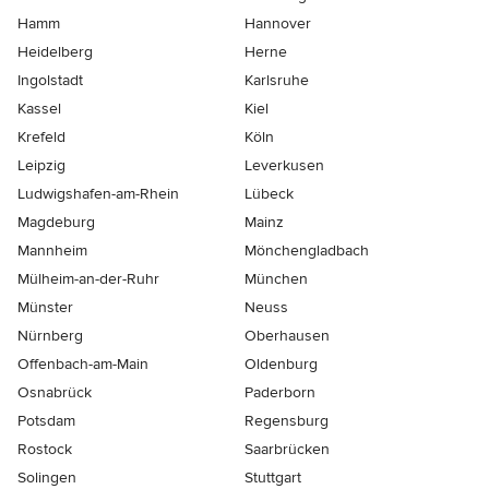
Hamm
Hannover
Heidelberg
Herne
Ingolstadt
Karlsruhe
Kassel
Kiel
Krefeld
Köln
Leipzig
Leverkusen
Ludwigshafen-am-Rhein
Lübeck
Magdeburg
Mainz
Mannheim
Mönchen­gladbach
Mülheim-an-der-Ruhr
München
Münster
Neuss
Nürnberg
Oberhausen
Offenbach-am-Main
Oldenburg
Osnabrück
Paderborn
Potsdam
Regensburg
Rostock
Saarbrücken
Solingen
Stuttgart