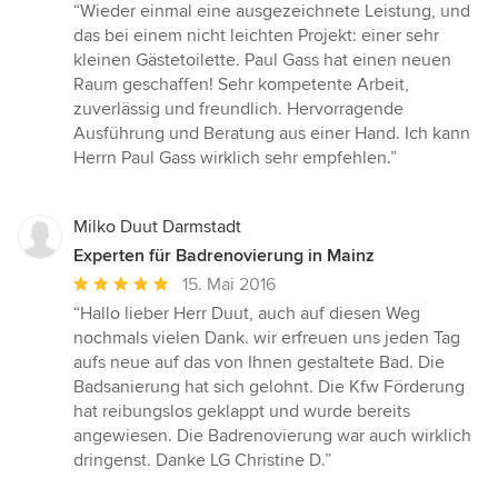
Bewertung:
“Wieder einmal eine ausgezeichnete Leistung, und
5
das bei einem nicht leichten Projekt: einer sehr
von
kleinen Gästetoilette. Paul Gass hat einen neuen
5
Raum geschaffen! Sehr kompetente Arbeit,
Sternen
zuverlässig und freundlich. Hervorragende
Ausführung und Beratung aus einer Hand. Ich kann
Herrn Paul Gass wirklich sehr empfehlen.”
Milko Duut Darmstadt
Experten für Badrenovierung in Mainz
Durchschnittliche
15. Mai 2016
Bewertung:
“Hallo lieber Herr Duut, auch auf diesen Weg
5
nochmals vielen Dank. wir erfreuen uns jeden Tag
von
aufs neue auf das von Ihnen gestaltete Bad. Die
5
Badsanierung hat sich gelohnt. Die Kfw Förderung
Sternen
hat reibungslos geklappt und wurde bereits
angewiesen. Die Badrenovierung war auch wirklich
dringenst. Danke LG Christine D.”