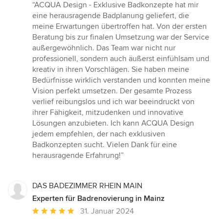
Bewertung:
“ACQUA Design - Exklusive Badkonzepte hat mir
5
eine herausragende Badplanung geliefert, die
von
meine Erwartungen übertroffen hat. Von der ersten
5
Beratung bis zur finalen Umsetzung war der Service
Sternen
außergewöhnlich. Das Team war nicht nur
professionell, sondern auch äußerst einfühlsam und
kreativ in ihren Vorschlägen. Sie haben meine
Bedürfnisse wirklich verstanden und konnten meine
Vision perfekt umsetzen. Der gesamte Prozess
verlief reibungslos und ich war beeindruckt von
ihrer Fähigkeit, mitzudenken und innovative
Lösungen anzubieten. Ich kann ACQUA Design
jedem empfehlen, der nach exklusiven
Badkonzepten sucht. Vielen Dank für eine
herausragende Erfahrung!”
DAS BADEZIMMER RHEIN MAIN
Experten für Badrenovierung in Mainz
Durchschnittliche
31. Januar 2024