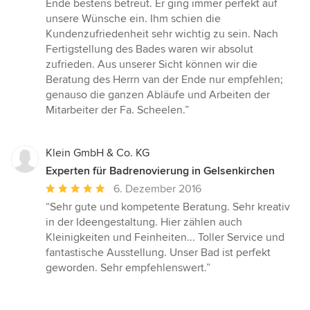
5
Ende bestens betreut. Er ging immer perfekt auf
von
unsere Wünsche ein. Ihm schien die
5
Kundenzufriedenheit sehr wichtig zu sein. Nach
Sternen
Fertigstellung des Bades waren wir absolut
zufrieden. Aus unserer Sicht können wir die
Beratung des Herrn van der Ende nur empfehlen;
genauso die ganzen Abläufe und Arbeiten der
Mitarbeiter der Fa. Scheelen.”
Klein GmbH & Co. KG
Experten für Badrenovierung in Gelsenkirchen
Durchschnittliche
6. Dezember 2016
Bewertung:
“Sehr gute und kompetente Beratung. Sehr kreativ
5
in der Ideengestaltung. Hier zählen auch
von
Kleinigkeiten und Feinheiten... Toller Service und
5
fantastische Ausstellung. Unser Bad ist perfekt
Sternen
geworden. Sehr empfehlenswert.”