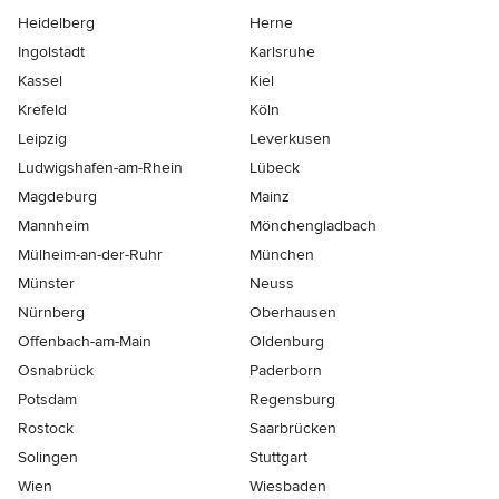
Heidelberg
Herne
Ingolstadt
Karlsruhe
Kassel
Kiel
Krefeld
Köln
Leipzig
Leverkusen
Ludwigshafen-am-Rhein
Lübeck
Magdeburg
Mainz
Mannheim
Mönchen­gladbach
Mülheim-an-der-Ruhr
München
Münster
Neuss
Nürnberg
Oberhausen
Offenbach-am-Main
Oldenburg
Osnabrück
Paderborn
Potsdam
Regensburg
Rostock
Saarbrücken
Solingen
Stuttgart
Wien
Wiesbaden