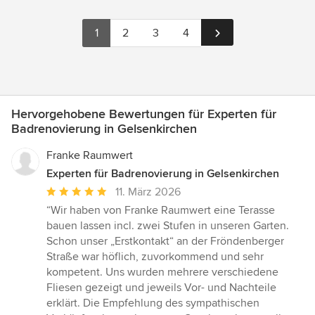
1
2
3
4
Hervorgehobene Bewertungen für Experten für
Badrenovierung in Gelsenkirchen
Franke Raumwert
Experten für Badrenovierung in Gelsenkirchen
Durchschnittliche
11. März 2026
Bewertung:
“Wir haben von Franke Raumwert eine Terasse
5
bauen lassen incl. zwei Stufen in unseren Garten.
von
Schon unser „Erstkontakt“ an der Fröndenberger
5
Straße war höflich, zuvorkommend und sehr
Sternen
kompetent. Uns wurden mehrere verschiedene
Fliesen gezeigt und jeweils Vor- und Nachteile
erklärt. Die Empfehlung des sympathischen