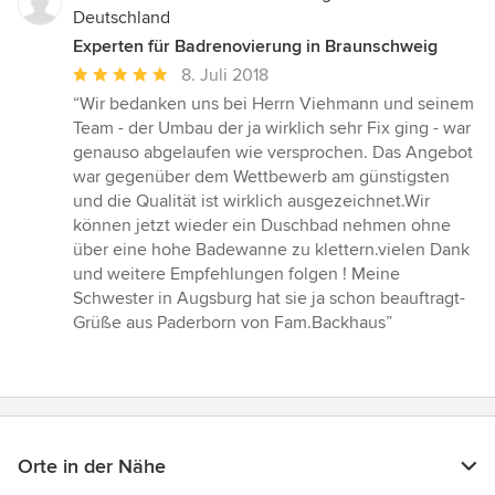
Deutschland
Experten für Badrenovierung in Braunschweig
Durchschnittliche
8. Juli 2018
Bewertung:
“Wir bedanken uns bei Herrn Viehmann und seinem
5
Team - der Umbau der ja wirklich sehr Fix ging - war
von
genauso abgelaufen wie versprochen. Das Angebot
5
war gegenüber dem Wettbewerb am günstigsten
Sternen
und die Qualität ist wirklich ausgezeichnet.Wir
können jetzt wieder ein Duschbad nehmen ohne
über eine hohe Badewanne zu klettern.vielen Dank
und weitere Empfehlungen folgen ! Meine
Schwester in Augsburg hat sie ja schon beauftragt-
Grüße aus Paderborn von Fam.Backhaus”
Orte in der Nähe