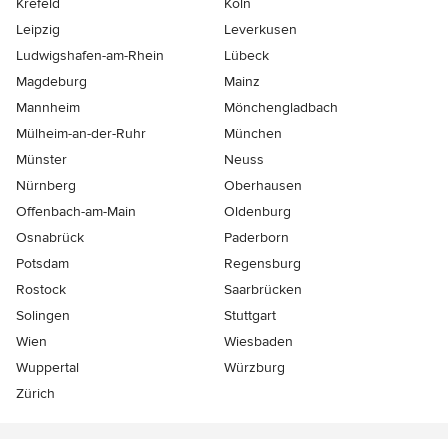
Krefeld
Köln
Leipzig
Leverkusen
Ludwigshafen-am-Rhein
Lübeck
Magdeburg
Mainz
Mannheim
Mönchen­gladbach
Mülheim-an-der-Ruhr
München
Münster
Neuss
Nürnberg
Oberhausen
Offenbach-am-Main
Oldenburg
Osnabrück
Paderborn
Potsdam
Regensburg
Rostock
Saarbrücken
Solingen
Stuttgart
Wien
Wiesbaden
Wuppertal
Würzburg
Zürich