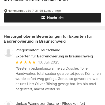
Herrmannstraße 7, 31195 Lamspringe
Nachricht
Hervorgehobene Bewertungen für Experten für
Badrenovierung in Braunschweig
Pflegekomfort Deutschland
Experten für Badrenovierung in Braunschweig
Durchschnittliche
10. Juli 2025
Bewertung:
“Gestern badumbau,wanne zu Dusche. Tolle
5
Handwerker, total sauber gearbeitet,jedes Körnchen
von
wurde sofort weg gefegt. Genau so geworden, wie
5
es uns Herr Oliver Büsing gesagt hat. Ich bin total
Sternen
begeistert, macht weiter so”
Umbau Wanne zur Dusche - Pflegekomfort