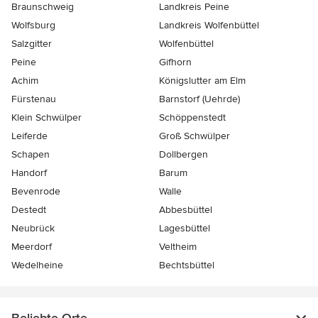
Braunschweig
Landkreis Peine
Wolfsburg
Landkreis Wolfenbüttel
Salzgitter
Wolfenbüttel
Peine
Gifhorn
Achim
Königslutter am Elm
Fürstenau
Barnstorf (Uehrde)
Klein Schwülper
Schöppenstedt
Leiferde
Groß Schwülper
Schapen
Dollbergen
Handorf
Barum
Bevenrode
Walle
Destedt
Abbesbüttel
Neubrück
Lagesbüttel
Meerdorf
Veltheim
Wedelheine
Bechtsbüttel