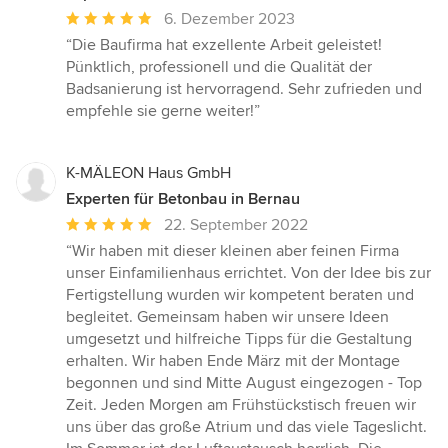
Durchschnittliche
6. Dezember 2023
Bewertung:
“Die Baufirma hat exzellente Arbeit geleistet!
5
Pünktlich, professionell und die Qualität der
von
Badsanierung ist hervorragend. Sehr zufrieden und
5
empfehle sie gerne weiter!”
Sternen
K-MÄLEON Haus GmbH
Experten für Betonbau in Bernau
Durchschnittliche
22. September 2022
Bewertung:
“Wir haben mit dieser kleinen aber feinen Firma
5
unser Einfamilienhaus errichtet. Von der Idee bis zur
von
Fertigstellung wurden wir kompetent beraten und
5
begleitet. Gemeinsam haben wir unsere Ideen
Sternen
umgesetzt und hilfreiche Tipps für die Gestaltung
erhalten. Wir haben Ende März mit der Montage
begonnen und sind Mitte August eingezogen - Top
Zeit. Jeden Morgen am Frühstückstisch freuen wir
uns über das große Atrium und das viele Tageslicht.