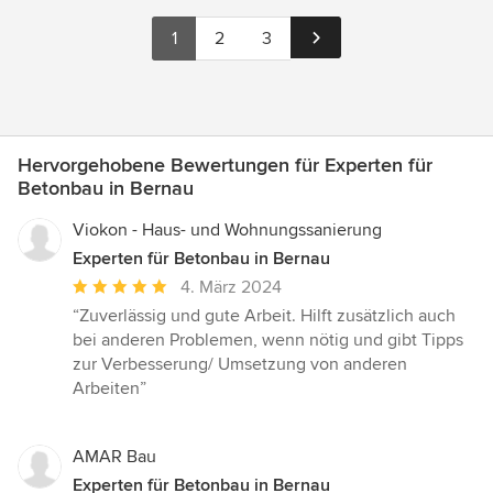
1
2
3
Hervorgehobene Bewertungen für Experten für
Betonbau in Bernau
Viokon - Haus- und Wohnungssanierung
Experten für Betonbau in Bernau
Durchschnittliche
4. März 2024
Bewertung:
“Zuverlässig und gute Arbeit. Hilft zusätzlich auch
5
bei anderen Problemen, wenn nötig und gibt Tipps
von
zur Verbesserung/ Umsetzung von anderen
5
Arbeiten”
Sternen
AMAR Bau
Experten für Betonbau in Bernau