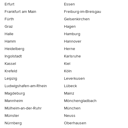
Erfurt
Essen
Frankfurt am Main
Freiburg-im-Breisgau
Fürth
Gelsenkirchen
Graz
Hagen
Halle
Hamburg
Hamm
Hannover
Heidelberg
Herne
Ingolstadt
Karlsruhe
Kassel
Kiel
Krefeld
Köln
Leipzig
Leverkusen
Ludwigshafen-am-Rhein
Lübeck
Magdeburg
Mainz
Mannheim
Mönchen­gladbach
Mülheim-an-der-Ruhr
München
Münster
Neuss
Nürnberg
Oberhausen