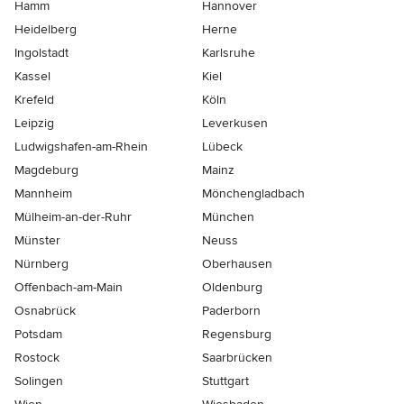
Hamm
Hannover
Heidelberg
Herne
Ingolstadt
Karlsruhe
Kassel
Kiel
Krefeld
Köln
Leipzig
Leverkusen
Ludwigshafen-am-Rhein
Lübeck
Magdeburg
Mainz
Mannheim
Mönchen­gladbach
Mülheim-an-der-Ruhr
München
Münster
Neuss
Nürnberg
Oberhausen
Offenbach-am-Main
Oldenburg
Osnabrück
Paderborn
Potsdam
Regensburg
Rostock
Saarbrücken
Solingen
Stuttgart