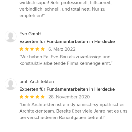
von
wirklich super! Sehr professionell, hilfsbereit,
5
verbindlich, schnell, und total nett. Nur zu
Sternen
empfehlen!”
Evo GmbH
Experten für Fundamentarbeiten in Herdecke
Durchschnittliche
6. März 2022
Bewertung:
“Wir haben Fa. Evo-Bau als zuverlässige und
5
konstruktiv arbeitende Firma kennengelernt.”
von
5
Sternen
bmh Architekten
Experten für Fundamentarbeiten in Herdecke
Durchschnittliche
28. November 2020
Bewertung:
“bmh Architekten ist ein dynamisch-sympathisches
5
Architektenteam. Bereits über viele Jahre hat es uns
von
bei verschiedenen Bauaufgaben betreut!”
5
Sternen