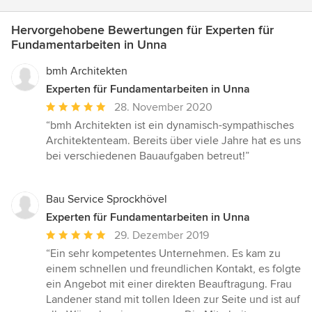
Hervorgehobene Bewertungen für Experten für
Fundamentarbeiten in Unna
bmh Architekten
Experten für Fundamentarbeiten in Unna
Durchschnittliche
28. November 2020
Bewertung:
“bmh Architekten ist ein dynamisch-sympathisches
5
Architektenteam. Bereits über viele Jahre hat es uns
von
bei verschiedenen Bauaufgaben betreut!”
5
Sternen
Bau Service Sprockhövel
Experten für Fundamentarbeiten in Unna
Durchschnittliche
29. Dezember 2019
Bewertung:
“Ein sehr kompetentes Unternehmen. Es kam zu
5
einem schnellen und freundlichen Kontakt, es folgte
von
ein Angebot mit einer direkten Beauftragung. Frau
5
Landener stand mit tollen Ideen zur Seite und ist auf
Sternen