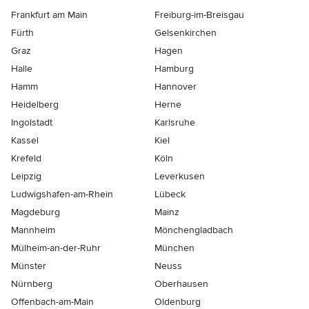
Frankfurt am Main
Freiburg-im-Breisgau
Fürth
Gelsenkirchen
Graz
Hagen
Halle
Hamburg
Hamm
Hannover
Heidelberg
Herne
Ingolstadt
Karlsruhe
Kassel
Kiel
Krefeld
Köln
Leipzig
Leverkusen
Ludwigshafen-am-Rhein
Lübeck
Magdeburg
Mainz
Mannheim
Mönchen­gladbach
Mülheim-an-der-Ruhr
München
Münster
Neuss
Nürnberg
Oberhausen
Offenbach-am-Main
Oldenburg