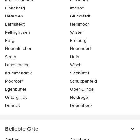
Pinneberg
Itzehoe
Uetersen
Glückstadt
Barmstedt
Hemmoor
Kellinghusen
Wilster
Burg
Freiburg
Neuenkirchen
Neuendorf
Seeth
Lieth
Landscheide
Wisch
Krummendiek
Siezbüttel
Moordorf
Schuppenfeld
Egenbüttel
Ober Glinde
Unterglinde
Heidrege
Düneck
Depenbeck
Beliebte Orte
Aachen
Augsburg