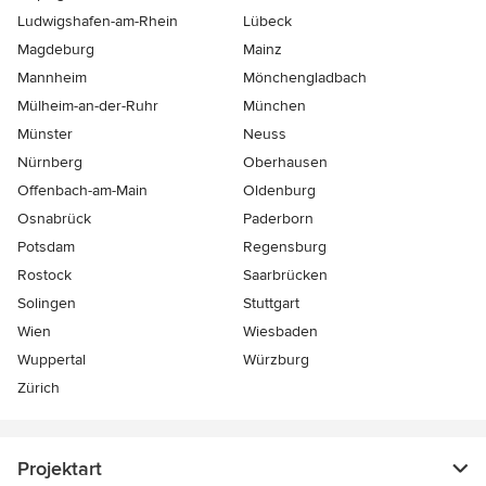
Ludwigshafen-am-Rhein
Lübeck
Magdeburg
Mainz
Mannheim
Mönchen­gladbach
Mülheim-an-der-Ruhr
München
Münster
Neuss
Nürnberg
Oberhausen
Offenbach-am-Main
Oldenburg
Osnabrück
Paderborn
Potsdam
Regensburg
Rostock
Saarbrücken
Solingen
Stuttgart
Wien
Wiesbaden
Wuppertal
Würzburg
Zürich
Projektart