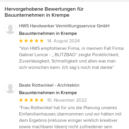
Hervorgehobene Bewertungen für
Bauunternehmen in Krempe
HWS Handwerker Vermittlungsservice GmbH
Bauunternehmen in Krempe
Durchschnittliche
14. August 2024
Bewertung:
“Von HWS empfohlener Firma, in meinem Fall Firma
5
Gabriel Loncar - „ BLITZBAD“ zeigte Pünktlichkeit,
von
Zuverlässigkeit, Schnelligkeit und alles was man
5
sich wünschen kann. Ich sag’s noch mal danke”
Sternen
Beate Rottwinkel - Architektin
Bauunternehmen in Krempe
Durchschnittliche
10. November 2022
Bewertung:
“Frau Rottwinkel hat für uns die Planung unseres
5
Einfamilienhauses übernommen und wir hätten mit
von
dem Ergebnis (inklusive einiger wirklich kreativer
5
sowie machbarer Ideen) nicht zufriedener sein