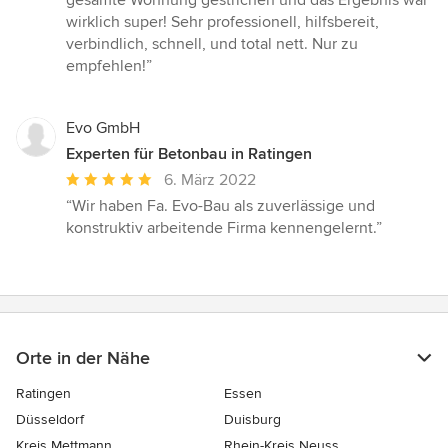
gesamte Wohnung gestrichen und das Ergebnis war
von
wirklich super! Sehr professionell, hilfsbereit,
5
verbindlich, schnell, und total nett. Nur zu
Sternen
empfehlen!”
Evo GmbH
Experten für Betonbau in Ratingen
Durchschnittliche
6. März 2022
Bewertung:
“Wir haben Fa. Evo-Bau als zuverlässige und
5
konstruktiv arbeitende Firma kennengelernt.”
von
5
Sternen
Orte in der Nähe
Ratingen
Essen
Düsseldorf
Duisburg
Kreis Mettmann
Rhein-Kreis Neuss