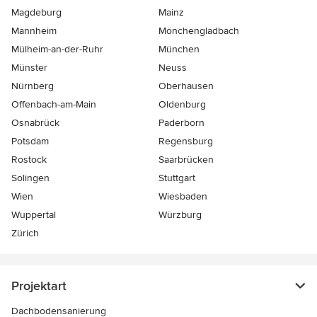
Magdeburg
Mainz
Mannheim
Mönchen­gladbach
Mülheim-an-der-Ruhr
München
Münster
Neuss
Nürnberg
Oberhausen
Offenbach-am-Main
Oldenburg
Osnabrück
Paderborn
Potsdam
Regensburg
Rostock
Saarbrücken
Solingen
Stuttgart
Wien
Wiesbaden
Wuppertal
Würzburg
Zürich
Projektart
Dachbodensanierung