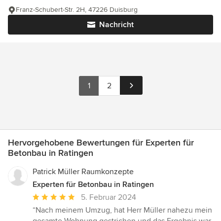
Franz-Schubert-Str. 2H, 47226 Duisburg
Nachricht
1
2
Hervorgehobene Bewertungen für Experten für
Betonbau in Ratingen
Patrick Müller Raumkonzepte
Experten für Betonbau in Ratingen
Durchschnittliche
5. Februar 2024
Bewertung:
“Nach meinem Umzug, hat Herr Müller nahezu mein
5