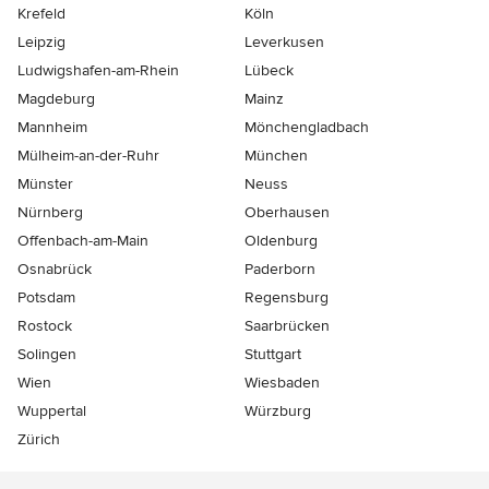
Krefeld
Köln
Leipzig
Leverkusen
Ludwigshafen-am-Rhein
Lübeck
Magdeburg
Mainz
Mannheim
Mönchen­gladbach
Mülheim-an-der-Ruhr
München
Münster
Neuss
Nürnberg
Oberhausen
Offenbach-am-Main
Oldenburg
Osnabrück
Paderborn
Potsdam
Regensburg
Rostock
Saarbrücken
Solingen
Stuttgart
Wien
Wiesbaden
Wuppertal
Würzburg
Zürich