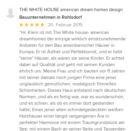
THE WHITE HOUSE american dream homes design
Bauunternehmen in Rohlsdorf
Durchschnittliche
20. Februar 2015
Bewertung:
“Hr. Klein ist mit The White house- american
5
dreamhomes der einzige wirklich ernstzunehmende
von
Anbieter für den Bau amerikanischer Häuser in
5
Europa. Er ist Ästhet und Perfektionist, und er liebt
Sternen
"seine" Häuser, als wären sie seine Kinder. Er achtet
dabei auf Qualität und geht mit seinen Kunden
ehrlich um. Meine Frau und ich bauten vor 11 Jahren
mit seiner damals noch jungen Firma eine jener
unglaublich gemütlichen, nostalgisch filmreifen
Schönheiten. Dieses Haus entstand nach deutschen
Normen, und als es fertig war, war es wunderschön,
und es schien, als ob es immer dort gestanden
hätte; Eines jener alten schindelgedeckten weißen
Holzhäuser einer längst vergangenen Ära in
perfekter Harmonie mit einem Traumgrundstück am
See, mit einem Bach an seiner Seite und Tausenden