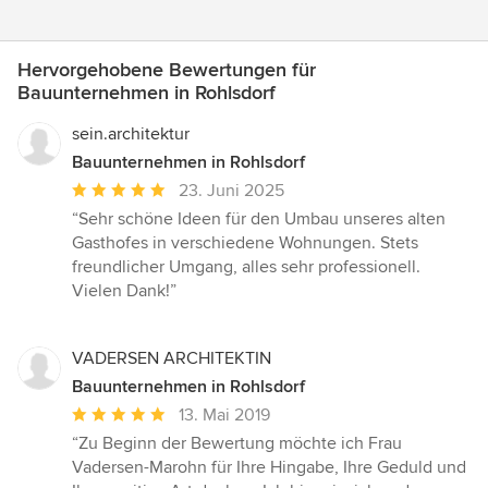
Hervorgehobene Bewertungen für
Bauunternehmen in Rohlsdorf
sein.architektur
Bauunternehmen in Rohlsdorf
Durchschnittliche
23. Juni 2025
Bewertung:
“Sehr schöne Ideen für den Umbau unseres alten
5
Gasthofes in verschiedene Wohnungen. Stets
von
freundlicher Umgang, alles sehr professionell.
5
Vielen Dank!”
Sternen
VADERSEN ARCHITEKTIN
Bauunternehmen in Rohlsdorf
Durchschnittliche
13. Mai 2019
Bewertung:
“Zu Beginn der Bewertung möchte ich Frau
5
Vadersen-Marohn für Ihre Hingabe, Ihre Geduld und
von