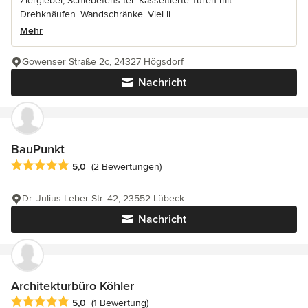
Ziergiebel, Schiebefens-ter. Kassettierte Türen mit
Drehknäufen. Wandschränke. Viel li...
Mehr
Gowenser Straße 2c, 24327 Högsdorf
Nachricht
BauPunkt
Durchschnittliche Bewertung: 5 von 5 Sternen
5,0
(2 Bewertungen)
Dr. Julius-Leber-Str. 42, 23552 Lübeck
Nachricht
Architekturbüro Köhler
Durchschnittliche Bewertung: 5 von 5 Sternen
5,0
(1 Bewertung)