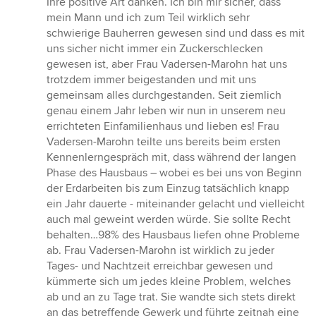
Ihre positive Art danken. Ich bin mir sicher, dass
5
mein Mann und ich zum Teil wirklich sehr
Sternen
schwierige Bauherren gewesen sind und dass es mit
uns sicher nicht immer ein Zuckerschlecken
gewesen ist, aber Frau Vadersen-Marohn hat uns
trotzdem immer beigestanden und mit uns
gemeinsam alles durchgestanden. Seit ziemlich
genau einem Jahr leben wir nun in unserem neu
errichteten Einfamilienhaus und lieben es! Frau
Vadersen-Marohn teilte uns bereits beim ersten
Kennenlerngespräch mit, dass während der langen
Phase des Hausbaus – wobei es bei uns von Beginn
der Erdarbeiten bis zum Einzug tatsächlich knapp
ein Jahr dauerte - miteinander gelacht und vielleicht
auch mal geweint werden würde. Sie sollte Recht
behalten…98% des Hausbaus liefen ohne Probleme
ab. Frau Vadersen-Marohn ist wirklich zu jeder
Tages- und Nachtzeit erreichbar gewesen und
kümmerte sich um jedes kleine Problem, welches
ab und an zu Tage trat. Sie wandte sich stets direkt
an das betreffende Gewerk und führte zeitnah eine