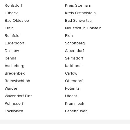
Rohlsdorf
Kreis Stormarn
Lübeck
Kreis Ostholstein
Bad Oldesloe
Bad Schwartau
Eutin
Neustadt in Holstein
Reinfeld
Plön
Lüdersdorf
Schönberg
Dassow
Albersdorf
Rehna
Selmsdorf
Ascheberg
Kalkhorst
Bredenbek
Carlow
Rethwischhöh
Ottendorf
Warder
Pötenitz
Wakendorf Eins
Utecht
Pohnsdorf
Krummbek
Lockwisch
Papenhusen