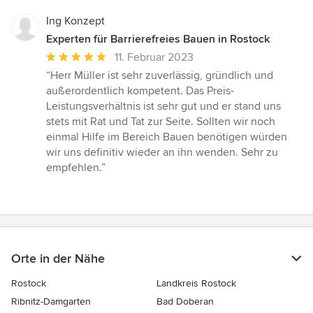
Ing Konzept
Experten für Barrierefreies Bauen in Rostock
Durchschnittliche
11. Februar 2023
Bewertung:
“Herr Müller ist sehr zuverlässig, gründlich und
5
außerordentlich kompetent. Das Preis-
von
Leistungsverhältnis ist sehr gut und er stand uns
5
stets mit Rat und Tat zur Seite. Sollten wir noch
Sternen
einmal Hilfe im Bereich Bauen benötigen würden
wir uns definitiv wieder an ihn wenden. Sehr zu
empfehlen.”
Orte in der Nähe
Rostock
Landkreis Rostock
Ribnitz-Damgarten
Bad Doberan