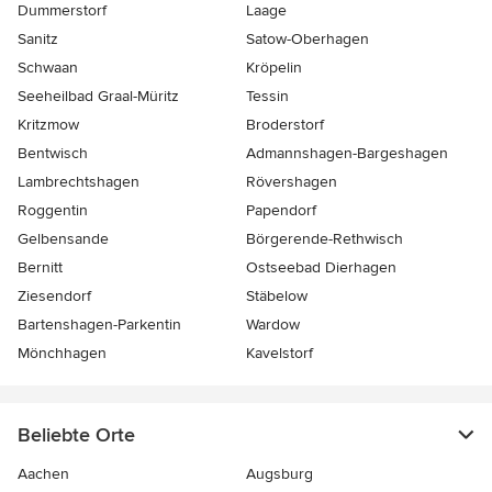
Dummerstorf
Laage
Sanitz
Satow-Oberhagen
Schwaan
Kröpelin
Seeheilbad Graal-Müritz
Tessin
Kritzmow
Broderstorf
Bentwisch
Admannshagen-Bargeshagen
Lambrechtshagen
Rövershagen
Roggentin
Papendorf
Gelbensande
Börgerende-Rethwisch
Bernitt
Ostseebad Dierhagen
Ziesendorf
Stäbelow
Bartenshagen-Parkentin
Wardow
Mönchhagen
Kavelstorf
Beliebte Orte
Aachen
Augsburg