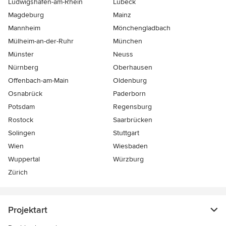
Ludwigshafen-am-Rhein
Lübeck
Magdeburg
Mainz
Mannheim
Mönchen­gladbach
Mülheim-an-der-Ruhr
München
Münster
Neuss
Nürnberg
Oberhausen
Offenbach-am-Main
Oldenburg
Osnabrück
Paderborn
Potsdam
Regensburg
Rostock
Saarbrücken
Solingen
Stuttgart
Wien
Wiesbaden
Wuppertal
Würzburg
Zürich
Projektart