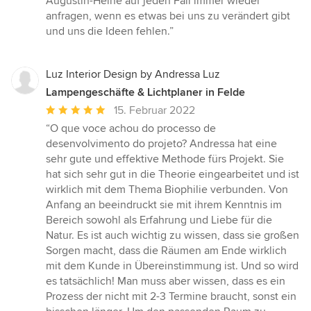
Augustin-Heine auf jeden Fall immer wieder
anfragen, wenn es etwas bei uns zu verändert gibt
und uns die Ideen fehlen.”
Luz Interior Design by Andressa Luz
Lampengeschäfte & Lichtplaner in Felde
Durchschnittliche
15. Februar 2022
Bewertung:
“O que voce achou do processo de
5
desenvolvimento do projeto? Andressa hat eine
von
sehr gute und effektive Methode fürs Projekt. Sie
5
hat sich sehr gut in die Theorie eingearbeitet und ist
Sternen
wirklich mit dem Thema Biophilie verbunden. Von
Anfang an beeindruckt sie mit ihrem Kenntnis im
Bereich sowohl als Erfahrung und Liebe für die
Natur. Es ist auch wichtig zu wissen, dass sie großen
Sorgen macht, dass die Räumen am Ende wirklich
mit dem Kunde in Übereinstimmung ist. Und so wird
es tatsächlich! Man muss aber wissen, dass es ein
Prozess der nicht mit 2-3 Termine braucht, sonst ein