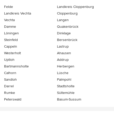
Felde
Landkreis Cloppenburg
Landkreis Vechta
Cloppenburg
Vechta
Langen
Damme
Quakenbrück
Löningen
Dinklage
Steinfeld
Bersenbrück
Cappeln
Lastrup
Westerholt
Ahausen
Uptloh
Addrup
Bartmannsholte
Herbergen
Calhorn
Lüsche
Sandloh
Palmpohl
Darrel
Stadtsholte
Rumke
Sültemühle
Peterswald
Basum-Sussum