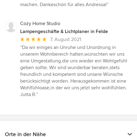
machen. Dankeschön für alles Andressa!”
Cozy Home Studio
Lampengeschäfte & Lichtplaner in Felde
Durchschnittliche
7. August 2021
Bewertung:
“Da wir einiges an Unruhe und Unordnung in
5
unserem Wohnbereich hatten,wünschten wir uns
von
eine Umgestaltung,die uns wieder ein Wohlgefühl
5
geben sollte. Wir sind wunderbar beraten,stets
Sternen
freundlich und kompetent sind unsere Wünsche
berücksichtigt worden. Herausgekommen ist eine
Wohlfühloase,in der wir uns jetzt sehr wohlfühlen.
Jutta R.”
Orte in der Nähe