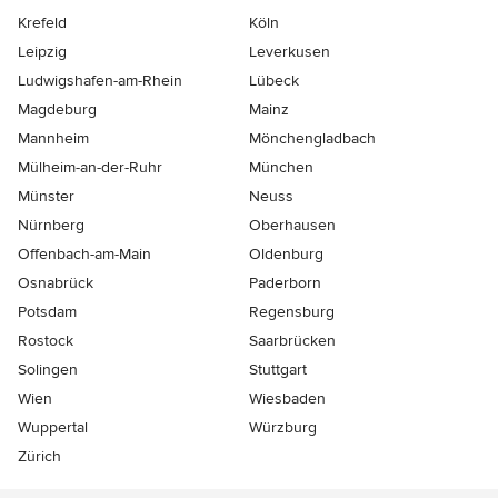
Krefeld
Köln
Leipzig
Leverkusen
Ludwigshafen-am-Rhein
Lübeck
Magdeburg
Mainz
Mannheim
Mönchen­gladbach
Mülheim-an-der-Ruhr
München
Münster
Neuss
Nürnberg
Oberhausen
Offenbach-am-Main
Oldenburg
Osnabrück
Paderborn
Potsdam
Regensburg
Rostock
Saarbrücken
Solingen
Stuttgart
Wien
Wiesbaden
Wuppertal
Würzburg
Zürich