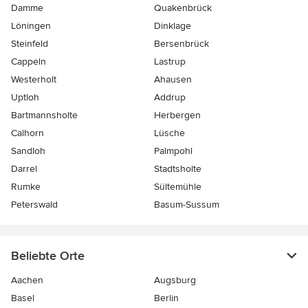
Damme
Quakenbrück
Löningen
Dinklage
Steinfeld
Bersenbrück
Cappeln
Lastrup
Westerholt
Ahausen
Uptloh
Addrup
Bartmannsholte
Herbergen
Calhorn
Lüsche
Sandloh
Palmpohl
Darrel
Stadtsholte
Rumke
Sültemühle
Peterswald
Basum-Sussum
Beliebte Orte
Aachen
Augsburg
Basel
Berlin