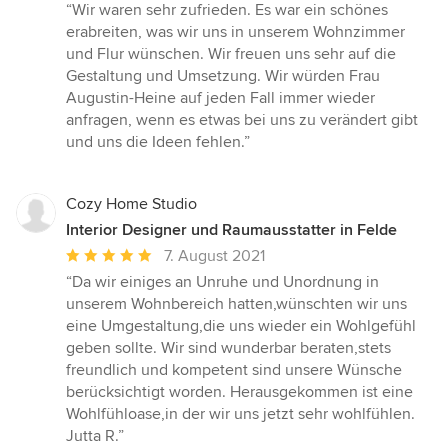
Bewertung:
“Wir waren sehr zufrieden. Es war ein schönes
5
erabreiten, was wir uns in unserem Wohnzimmer
von
und Flur wünschen. Wir freuen uns sehr auf die
5
Gestaltung und Umsetzung. Wir würden Frau
Sternen
Augustin-Heine auf jeden Fall immer wieder
anfragen, wenn es etwas bei uns zu verändert gibt
und uns die Ideen fehlen.”
Cozy Home Studio
Interior Designer und Raumausstatter in Felde
Durchschnittliche
7. August 2021
Bewertung:
“Da wir einiges an Unruhe und Unordnung in
5
unserem Wohnbereich hatten,wünschten wir uns
von
eine Umgestaltung,die uns wieder ein Wohlgefühl
5
geben sollte. Wir sind wunderbar beraten,stets
Sternen
freundlich und kompetent sind unsere Wünsche
berücksichtigt worden. Herausgekommen ist eine
Wohlfühloase,in der wir uns jetzt sehr wohlfühlen.
Jutta R.”