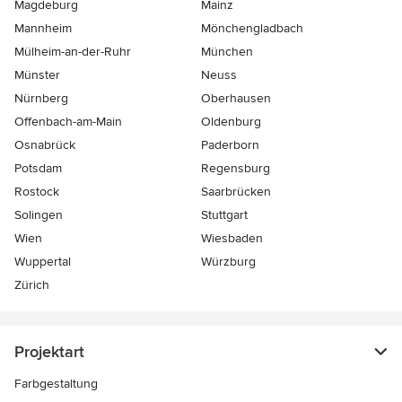
Magdeburg
Mainz
Mannheim
Mönchen­gladbach
Mülheim-an-der-Ruhr
München
Münster
Neuss
Nürnberg
Oberhausen
Offenbach-am-Main
Oldenburg
Osnabrück
Paderborn
Potsdam
Regensburg
Rostock
Saarbrücken
Solingen
Stuttgart
Wien
Wiesbaden
Wuppertal
Würzburg
Zürich
Projektart
Farbgestaltung