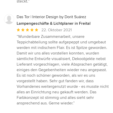
steckt.”
Das Tor | Interior Design by Dorit Suárez
Lampengeschäfte & Lichtplaner in Freital
Durchschnittliche
22. Oktober 2021
Bewertung:
“Wunderbare Zusammenarbeit, unsere
5
Teppichabteilung sollte aufgepeppt und umgebaut
von
werden mit indischem Flair. Es ist Spitze geworden.
5
Damit wir uns alles vorstellen konnten, wurden
Sternen
sämtliche Entwürfe visualisiert, Dekoobjekte nebst
Lieferant vorgeschlagen, viele Absprachen getätigt,
einiges den Gegebenheiten wieder neu angepasst.
Es ist noch schöner geworden, als wir es uns
vorgestellt haben. Sehr gut fanden wir, dass
Vorhandenes weitergenutzt wurde - es musste nicht
alles an Einrichtung neu gekauft werden. Das
Farbkonzept ist stimmig und alles sieht sehr
ansprechend aus. Gerne wieder.”