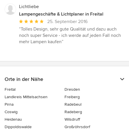
Lichtliebe
Lampengeschäfte & Lichtplaner in Freital
Durchschnittliche
25. September 2016
Bewertung:
“Tolles Design, sehr gute Qualität und dazu auch
5
noch super Service - ich werde auf jeden Fall noch
von
mehr Lampen kaufen”
5
Sternen
Orte in der Nähe
Freital
Dresden
Landkreis Mittelsachsen
Freiberg
Pirna
Radebeul
Coswig
Radeberg
Heidenau
Wilsdruff
Dippoldiswalde
Großröhrsdorf