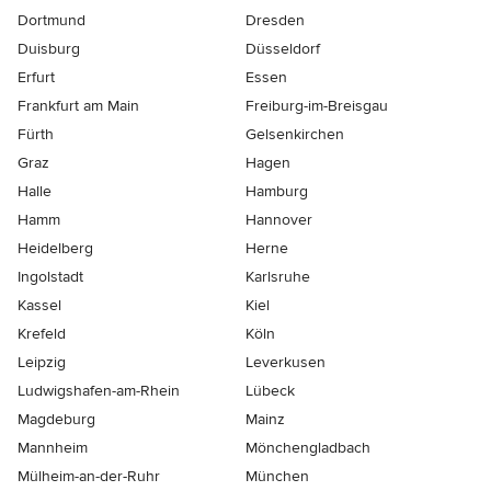
Dortmund
Dresden
Duisburg
Düsseldorf
Erfurt
Essen
Frankfurt am Main
Freiburg-im-Breisgau
Fürth
Gelsenkirchen
Graz
Hagen
Halle
Hamburg
Hamm
Hannover
Heidelberg
Herne
Ingolstadt
Karlsruhe
Kassel
Kiel
Krefeld
Köln
Leipzig
Leverkusen
Ludwigshafen-am-Rhein
Lübeck
Magdeburg
Mainz
Mannheim
Mönchen­gladbach
Mülheim-an-der-Ruhr
München