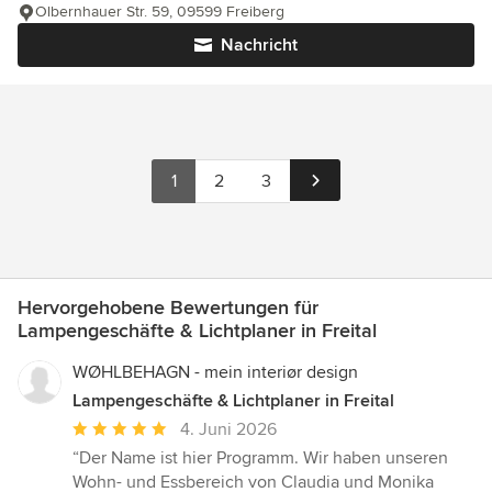
Olbernhauer Str. 59, 09599 Freiberg
Nachricht
1
2
3
Hervorgehobene Bewertungen für
Lampengeschäfte & Lichtplaner in Freital
WØHLBEHAGN - mein interiør design
Lampengeschäfte & Lichtplaner in Freital
Durchschnittliche
4. Juni 2026
Bewertung:
“Der Name ist hier Programm. Wir haben unseren
5
Wohn- und Essbereich von Claudia und Monika