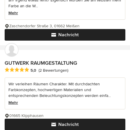
an? Irgend etwas fehlt? Eigentlich würden Sie am liebsten mehr
Farbe an die W...
Mehr
Zaschendorfer Straße 3, 01662 Meißen
Nachricht
GUTWERK RAUMGESTALTUNG
Durchschnittliche Bewertung: 5 von 5 Sternen
5,0
(2 Bewertungen)
Wir verleihen Räumen Charakter. Mit durchdachten
Farbkonzepten, hochwertigen Materialien und
entsprechenden Beleuchtungskonzepten werden einfa...
Mehr
01665 Klipphausen
Nachricht