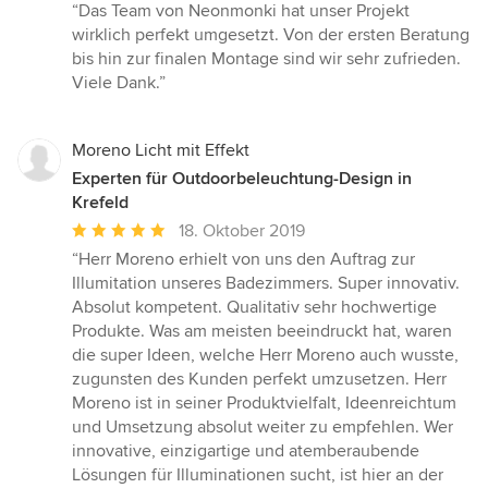
Bewertung:
“Das Team von Neonmonki hat unser Projekt
5
wirklich perfekt umgesetzt. Von der ersten Beratung
von
bis hin zur finalen Montage sind wir sehr zufrieden.
5
Viele Dank.”
Sternen
Moreno Licht mit Effekt
Experten für Outdoorbeleuchtung-Design in
Krefeld
Durchschnittliche
18. Oktober 2019
Bewertung:
“Herr Moreno erhielt von uns den Auftrag zur
5
Illumitation unseres Badezimmers. Super innovativ.
von
Absolut kompetent. Qualitativ sehr hochwertige
5
Produkte. Was am meisten beeindruckt hat, waren
Sternen
die super Ideen, welche Herr Moreno auch wusste,
zugunsten des Kunden perfekt umzusetzen. Herr
Moreno ist in seiner Produktvielfalt, Ideenreichtum
und Umsetzung absolut weiter zu empfehlen. Wer
innovative, einzigartige und atemberaubende
Lösungen für Illuminationen sucht, ist hier an der