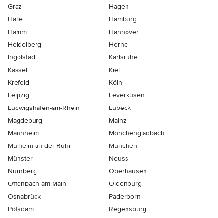
Graz
Hagen
Halle
Hamburg
Hamm
Hannover
Heidelberg
Herne
Ingolstadt
Karlsruhe
Kassel
Kiel
Krefeld
Köln
Leipzig
Leverkusen
Ludwigshafen-am-Rhein
Lübeck
Magdeburg
Mainz
Mannheim
Mönchen­gladbach
Mülheim-an-der-Ruhr
München
Münster
Neuss
Nürnberg
Oberhausen
Offenbach-am-Main
Oldenburg
Osnabrück
Paderborn
Potsdam
Regensburg