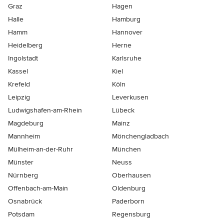
Graz
Hagen
Halle
Hamburg
Hamm
Hannover
Heidelberg
Herne
Ingolstadt
Karlsruhe
Kassel
Kiel
Krefeld
Köln
Leipzig
Leverkusen
Ludwigshafen-am-Rhein
Lübeck
Magdeburg
Mainz
Mannheim
Mönchen­gladbach
Mülheim-an-der-Ruhr
München
Münster
Neuss
Nürnberg
Oberhausen
Offenbach-am-Main
Oldenburg
Osnabrück
Paderborn
Potsdam
Regensburg