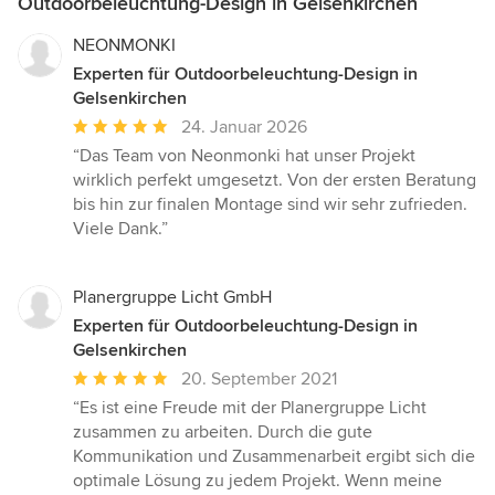
Outdoorbeleuchtung-Design in Gelsenkirchen
NEONMONKI
Experten für Outdoorbeleuchtung-Design in
Gelsenkirchen
Durchschnittliche
24. Januar 2026
Bewertung:
“Das Team von Neonmonki hat unser Projekt
5
wirklich perfekt umgesetzt. Von der ersten Beratung
von
bis hin zur finalen Montage sind wir sehr zufrieden.
5
Viele Dank.”
Sternen
Planergruppe Licht GmbH
Experten für Outdoorbeleuchtung-Design in
Gelsenkirchen
Durchschnittliche
20. September 2021
Bewertung:
“Es ist eine Freude mit der Planergruppe Licht
5
zusammen zu arbeiten. Durch die gute
von
Kommunikation und Zusammenarbeit ergibt sich die
5
optimale Lösung zu jedem Projekt. Wenn meine