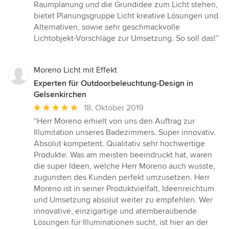
Sternen
Raumplanung und die Grundidee zum Licht stehen,
bietet Planungsgruppe Licht kreative Lösungen und
Alternativen, sowie sehr geschmackvolle
Lichtobjekt-Vorschläge zur Umsetzung. So soll das!”
Moreno Licht mit Effekt
Experten für Outdoorbeleuchtung-Design in
Gelsenkirchen
Durchschnittliche
18. Oktober 2019
Bewertung:
“Herr Moreno erhielt von uns den Auftrag zur
5
Illumitation unseres Badezimmers. Super innovativ.
von
Absolut kompetent. Qualitativ sehr hochwertige
5
Produkte. Was am meisten beeindruckt hat, waren
Sternen
die super Ideen, welche Herr Moreno auch wusste,
zugunsten des Kunden perfekt umzusetzen. Herr
Moreno ist in seiner Produktvielfalt, Ideenreichtum
und Umsetzung absolut weiter zu empfehlen. Wer
innovative, einzigartige und atemberaubende
Lösungen für Illuminationen sucht, ist hier an der