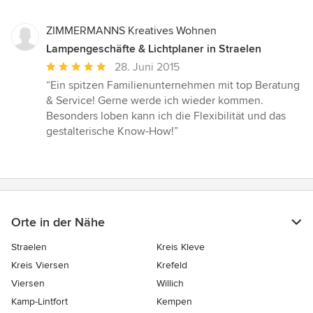
ZIMMERMANNS Kreatives Wohnen
Lampengeschäfte & Lichtplaner in Straelen
Durchschnittliche
28. Juni 2015
Bewertung:
“Ein spitzen Familienunternehmen mit top Beratung
5
& Service! Gerne werde ich wieder kommen.
von
Besonders loben kann ich die Flexibilität und das
5
gestalterische Know-How!”
Sternen
Orte in der Nähe
Straelen
Kreis Kleve
Kreis Viersen
Krefeld
Viersen
Willich
Kamp-Lintfort
Kempen