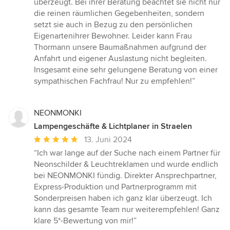
überzeugt. Bei ihrer Beratung beachtet sie nicht nur
die reinen räumlichen Gegebenheiten, sondern
setzt sie auch in Bezug zu den persönlichen
Eigenartenihrer Bewohner. Leider kann Frau
Thormann unsere Baumaßnahmen aufgrund der
Anfahrt und eigener Auslastung nicht begleiten.
Insgesamt eine sehr gelungene Beratung von einer
sympathischen Fachfrau! Nur zu empfehlen!”
NEONMONKI
Lampengeschäfte & Lichtplaner in Straelen
Durchschnittliche
13. Juni 2024
Bewertung:
“Ich war lange auf der Suche nach einem Partner für
5
Neonschilder & Leuchtreklamen und wurde endlich
von
bei NEONMONKI fündig. Direkter Ansprechpartner,
5
Express-Produktion und Partnerprogramm mit
Sternen
Sonderpreisen haben ich ganz klar überzeugt. Ich
kann das gesamte Team nur weiterempfehlen! Ganz
klare 5*-Bewertung von mir!”