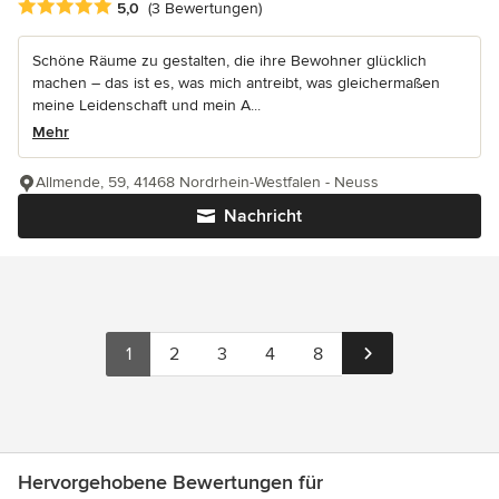
Durchschnittliche Bewertung: 5 von 5 Sternen
5,0
(3 Bewertungen)
Schöne Räume zu gestalten, die ihre Bewohner glücklich
machen – das ist es, was mich antreibt, was gleichermaßen
meine Leidenschaft und mein A...
Mehr
Allmende, 59, 41468 Nordrhein-Westfalen - Neuss
Nachricht
1
2
3
4
8
Hervorgehobene Bewertungen für