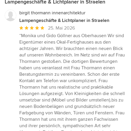
Lampengeschäfte & Lichtplaner in Straelen
birgit thormann innenarchitektur
Lampengeschäfte & Lichtplaner in Straelen
Durchschnittliche
25. Mai 2026
Bewertung:
“Monika und Gido Göllner aus Oberhausen Wir sind
5
Eigentümer eines Okal-Fertighauses aus den
von
achtziger Jahren. Wir brauchten einen neuen Blick
5
auf unseren Wohnbereich. Im Netz sind wir auf Frau
Sternen
Thormann gestoßen. Die dortigen Bewertungen
haben uns veranlasst mit Frau Thormann einen
Beratungstermin zu vereinbaren. Schon der erste
Kontakt am Telefon war unkompliziert. Frau
Thormann hat uns realistische und praktikable
Lösungen aufgezeigt. Von Kleinigkeiten die schnell
umsetzbar sind (Möbel und Bilder umstellen),bis zu
neuen Bodenbelägen und grundsätzlich neuer
Farbgebung von Wänden, Türen und Fenstern. Frau
Thormann hat uns mit ihrem ganzen Fachwissen
und ihrer persönlich, sympathischen Art sehr