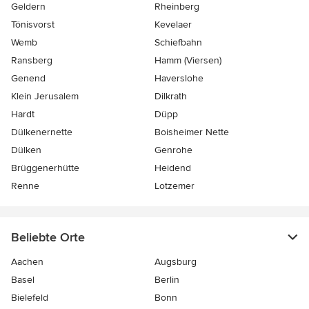
Geldern
Rheinberg
Tönisvorst
Kevelaer
Wemb
Schiefbahn
Ransberg
Hamm (Viersen)
Genend
Haverslohe
Klein Jerusalem
Dilkrath
Hardt
Düpp
Dülkenernette
Boisheimer Nette
Dülken
Genrohe
Brüggenerhütte
Heidend
Renne
Lotzemer
Beliebte Orte
Aachen
Augsburg
Basel
Berlin
Bielefeld
Bonn