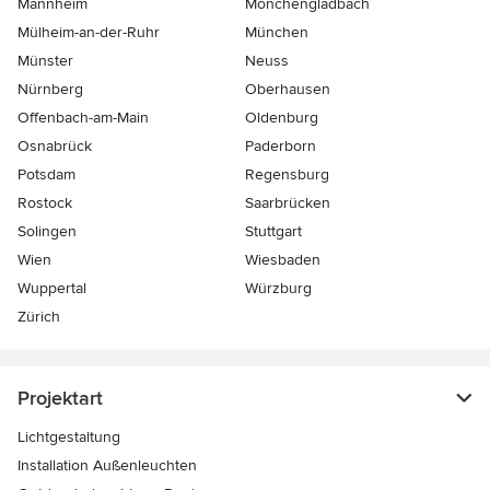
Mannheim
Mönchen­gladbach
Mülheim-an-der-Ruhr
München
Münster
Neuss
Nürnberg
Oberhausen
Offenbach-am-Main
Oldenburg
Osnabrück
Paderborn
Potsdam
Regensburg
Rostock
Saarbrücken
Solingen
Stuttgart
Wien
Wiesbaden
Wuppertal
Würzburg
Zürich
Projektart
Lichtgestaltung
Installation Außenleuchten