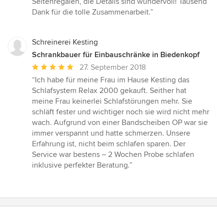
Seitenregalen, die Details sind wundervoll! Tausend
Dank für die tolle Zusammenarbeit.”
Schreinerei Kesting
Schrankbauer für Einbauschränke in Biedenkopf
Durchschnittliche
27. September 2018
Bewertung:
“Ich habe für meine Frau im Hause Kesting das
5
Schlafsystem Relax 2000 gekauft. Seither hat
von
meine Frau keinerlei Schlafstörungen mehr. Sie
5
schläft fester und wichtiger noch sie wird nicht mehr
Sternen
wach. Aufgrund von einer Bandscheiben OP war sie
immer verspannt und hatte schmerzen. Unsere
Erfahrung ist, nicht beim schlafen sparen. Der
Service war bestens – 2 Wochen Probe schlafen
inklusive perfekter Beratung.”