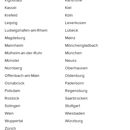
Ingolstadt
Karlsruhe
Kassel
Kiel
Krefeld
Köln
Leipzig
Leverkusen
Ludwigshafen-am-Rhein
Lübeck
Magdeburg
Mainz
Mannheim
Mönchen­gladbach
Mülheim-an-der-Ruhr
München
Münster
Neuss
Nürnberg
Oberhausen
Offenbach-am-Main
Oldenburg
Osnabrück
Paderborn
Potsdam
Regensburg
Rostock
Saarbrücken
Solingen
Stuttgart
Wien
Wiesbaden
Wuppertal
Würzburg
Zürich