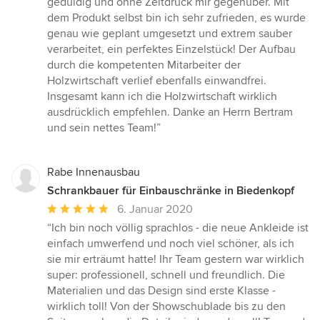
geduldig und ohne Zeitdruck mir gegenüber. Mit
dem Produkt selbst bin ich sehr zufrieden, es wurde
genau wie geplant umgesetzt und extrem sauber
verarbeitet, ein perfektes Einzelstück! Der Aufbau
durch die kompetenten Mitarbeiter der
Holzwirtschaft verlief ebenfalls einwandfrei.
Insgesamt kann ich die Holzwirtschaft wirklich
ausdrücklich empfehlen. Danke an Herrn Bertram
und sein nettes Team!”
Rabe Innenausbau
Schrankbauer für Einbauschränke in Biedenkopf
Durchschnittliche
6. Januar 2020
Bewertung:
“Ich bin noch völlig sprachlos - die neue Ankleide ist
5
einfach umwerfend und noch viel schöner, als ich
von
sie mir erträumt hatte! Ihr Team gestern war wirklich
5
super: professionell, schnell und freundlich. Die
Sternen
Materialien und das Design sind erste Klasse -
wirklich toll! Von der Showschublade bis zu den