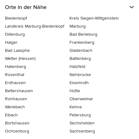
Orte in der Nähe
Biedenkopf
Kreis Siegen-Wittgenstein
Landkreis Marburg-Biedenkopf
Marburg
Dillenburg
Bad Berleburg
Haiger
Frankenberg
Bad Laasphe
Gladenbach
Wetter (Hessen)
Battenberg
Hallenberg
Hatzfeld
Rosenthal
Nehbrücke
Erdhausen
Eisemroth
Beltershausen
Hütte
Ronhausen
Oberweimar
Wenkbach
Kehna
Eibach
Petersburg
Bortshausen
Sechshelden
Ochsenburg
Sachsenberg