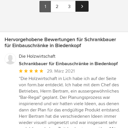
1
2
3
Hervorgehobene Bewertungen für Schrankbauer
für Einbauschränke in Biedenkopf
Die Holzwirtschaft
Schrankbauer für Einbauschränke in Biedenkopf
Durchschnittliche
29. März 2021
Bewertung:
“Die Holzwirtschaft in Lich habe ich auf der Seite
5
von form.bar entdeckt. Ich habe mit dem Chef des
von
Betriebes, Herrn Bertram, ein aussergewöhnliches
5
"Bar-Regal" geplant. Der Planungsprozess war
Sternen
inspirierend und wir hatten viele Ideen, aus denen
dann der Plan für das endgültige Produkt entstand.
Herr Bertram hat die verschiedenen Ideen immer
wieder visuell umgesetzt und war insgesamt sehr