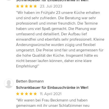
Schrankbauer für Einbauschränke in Werl
Durchschnittliche
23. Juli 2023
Bewertung:
“Wir haben im Frühjahr 23 unsere Küche erhalten
5
und sind sehr zufrieden. Die Beratung war sehr
von
professionell und immer freundlich. Die Termine
5
haben uns viel Spaß gemacht. Die Planung war
Sternen
umfassend und detailliert. Der Aufbau lief
einwandfrei und ebenfalls sehr professionell. Kleine
Änderungswünsche wurden zügig und flexibel
umgesetzt. Die Preise sind fair und angemessen für
die hohe Qualität der Küche. Insgesamt hätte es
nicht besser laufen können, daher eine klare
Empfehlung!”
Betten Bormann
Schrankbauer für Einbauschränke in Werl
Durchschnittliche
11. April 2021
Bewertung:
“Wir waren bei Frau Beckmann und haben
5
gemeinsam mit ihr unser Schlafzimmer neu