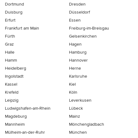
Dortmund
Dresden
Duisburg
Düsseldorf
Erfurt
Essen
Frankfurt am Main
Freiburg-im-Breisgau
Fürth
Gelsenkirchen
Graz
Hagen
Halle
Hamburg
Hamm
Hannover
Heidelberg
Herne
Ingolstadt
Karlsruhe
Kassel
Kiel
Krefeld
Köln
Leipzig
Leverkusen
Ludwigshafen-am-Rhein
Lübeck
Magdeburg
Mainz
Mannheim
Mönchen­gladbach
Mülheim-an-der-Ruhr
München