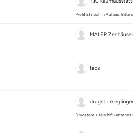
T.K. Raumausstatt
Profil ist noch in Aufbau. Bitt
MALER Zenhäuse
tacs
drugstore eglinge
Drugstore + téle hifi +antenes 