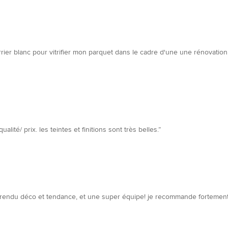
errier blanc pour vitrifier mon parquet dans le cadre d'une une rénovation. 
ité/ prix. les teintes et finitions sont très belles.”
e rendu déco et tendance, et une super équipe! je recommande fortement