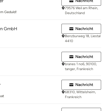
er
Nachricht
79576 Weil am Rhein,
e um Geduld!
Deutschland
rn GmbH
Nachricht
Benzburweg 18, Liestal
4410
Nachricht
branes 1 no6, 90100,
tanger, Frankreich
r
Nachricht
68310, Wittelsheim,
sat
Frankreich