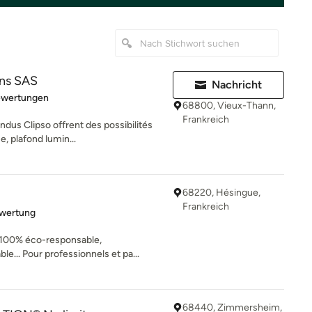
ns SAS
Nachricht
rtung: 5 von 5 Sternen
ewertungen
68800, Vieux-Thann,
Frankreich
dus Clipso offrent des possibilités
, plafond lumin...
68220, Hésingue,
Frankreich
rtung: 5 von 5 Sternen
ewertung
100% éco-responsable,
le... Pour professionnels et pa...
68440, Zimmersheim,