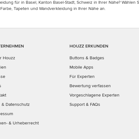
dung für in Basel, Kanton Basel-Stadt, Schweiz in Ihrer Nähe? Wählen S
on Farbe, Tapeten und Wandverkleidung in Ihrer Nähe an.
TERNEHMEN
HOUZZ ERKUNDEN
r Houzz
Buttons & Badges
ien
Mobile Apps
sse
Für Experten
s
Bewertung verfassen
takt
Vorgeschlagene Experten
B
&
Datenschutz
Support & FAQs
ressum
ken- & Urheberrecht