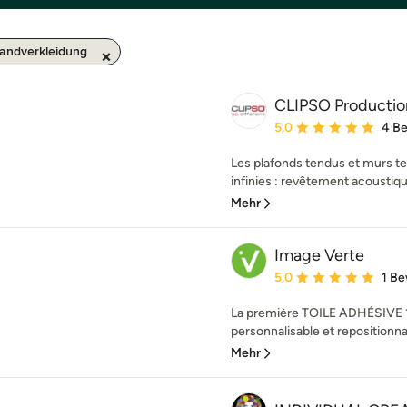
andverkleidung
CLIPSO Productio
Durchschnittliche Bewe
5,0
4 B
Les plafonds tendus et murs ten
infinies : revêtement acoustique
Mehr
Image Verte
Durchschnittliche Bewe
5,0
1 B
La première TOILE ADHÉSIVE 
personnalisable et repositionnab
Mehr