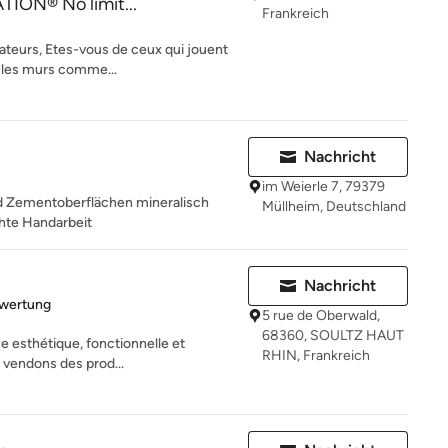
ION® No limit...
Frankreich
teurs, Etes-vous de ceux qui jouent
 les murs comme...
Nachricht
im Weierle 7, 79379
d Zementoberflächen mineralisch
Müllheim, Deutschland
hte Handarbeit
Nachricht
rtung: 5 von 5 Sternen
ewertung
5 rue de Oberwald,
68360, SOULTZ HAUT
ce esthétique, fonctionnelle et
RHIN, Frankreich
 vendons des prod...