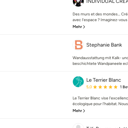
INDIVIDUAL CREAT
Des murs et des mondes… Créa
avec l’espace ? Imaginez-vous
Mehr
Stephanie Bank
Wandausstattung mit Kalk- un
beschichtete Wandpaneele ec
Le Terrier Blanc
Durchschnittliche Bewe
5,0
1 B
Le Terrier Blanc vise l'excellen
écologique pour l'habitat. Nous
Mehr