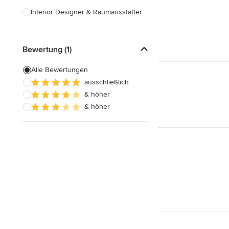
Interior Designer & Raumausstatter
Küchenplanung
Bewertung (1)
Landschaftsarchitekten
Armaturen & Sanitärbedarf
Alle Bewertungen
ausschließlich
Beleuchtung
& höher
Einbauschränke
& höher
Alle anzeigen