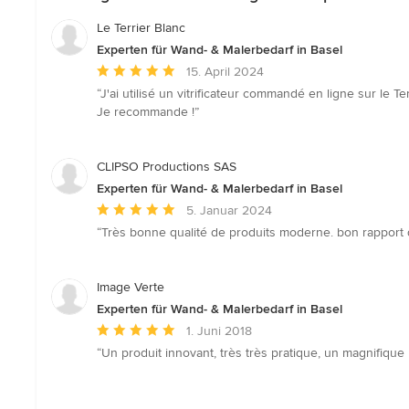
Le Terrier Blanc
Experten für Wand- & Malerbedarf in Basel
Durchschnittliche
15. April 2024
Bewertung:
“J'ai utilisé un vitrificateur commandé en ligne sur le T
5
Je recommande !”
von
5
Sternen
CLIPSO Productions SAS
Experten für Wand- & Malerbedarf in Basel
Durchschnittliche
5. Januar 2024
Bewertung:
“Très bonne qualité de produits moderne. bon rapport qual
5
von
5
Image Verte
Sternen
Experten für Wand- & Malerbedarf in Basel
Durchschnittliche
1. Juni 2018
Bewertung:
“Un produit innovant, très très pratique, un magnifiqu
5
von
5