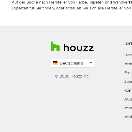
Auf der Suche nach Hersteller von Farbe, Tapeten und Wandverklei
Experten für Sie finden, oder schauen Sie sich alle Hersteller v
UN
Übe
Deutschland
Med
Land
Pre
auswählen
© 2026 Houzz Inc.
Job
Kon
AG
Imp
Mar