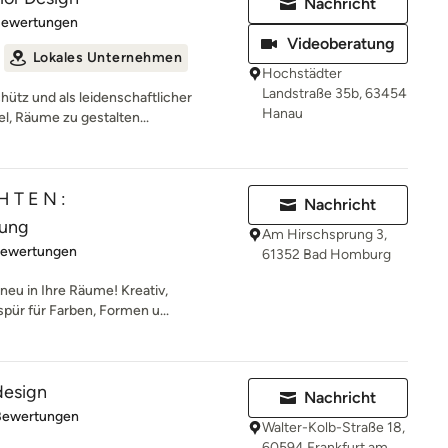
Nachricht
rtung: 5 von 5 Sternen
Bewertungen
Videoberatung
Lokales Unternehmen
Hochstädter
Landstraße 35b, 63454
ütz und als leidenschaftlicher
Hanau
el, Räume zu gestalten...
H T E N :
Nachricht
tung
Am Hirschsprung 3,
rtung: 4.9 von 5 Sternen
Bewertungen
61352 Bad Homburg
neu in Ihre Räume! Kreativ,
pür für Farben, Formen u...
design
Nachricht
rtung: 4.8 von 5 Sternen
Bewertungen
Walter-Kolb-Straße 18,
60594 Frankfurt am