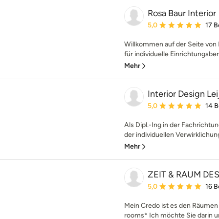
Rosa Baur Interior
Durchschnittliche Bewe
5,0
17 
Willkommen auf der Seite von R
für individuelle Einrichtungsber
Mehr
Interior Design Le
Durchschnittliche Bewe
5,0
14 
Als Dipl.-Ing in der Fachrichtun
der individuellen Verwirklichun
Mehr
ZEIT & RAUM DE
Durchschnittliche Bewe
5,0
16 
Mein Credo ist es den Räumen 
rooms* Ich möchte Sie darin un