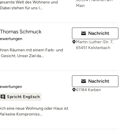
ie gesamte Welt des Wohnens und
Main
abei stehen für uns I...
 Thomas Schmuck
Nachricht
rtung: 5 von 5 Sternen
Bewertungen
Martin-Luther-Str. 7,
65451 Kelsterbach
 ihren Räumen mit einem Farb- und
esicht. Unser Ziel da...
Nachricht
rtung: 4.9 von 5 Sternen
Bewertungen
61184 Karben
Spricht Englisch
ch eine neue Wohnung oder Haus ist
Mal keine Kompromiss...