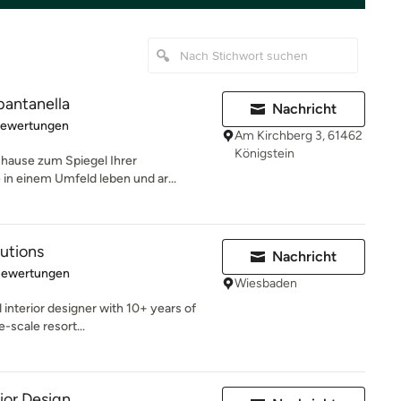
antanella
Nachricht
rtung: 5 von 5 Sternen
Bewertungen
Am Kirchberg 3, 61462
Königstein
uhause zum Spiegel Ihrer
 in einem Umfeld leben und ar...
lutions
Nachricht
rtung: 4.8 von 5 Sternen
Bewertungen
Wiesbaden
interior designer with 10+ years of
e-scale resort...
ior Design