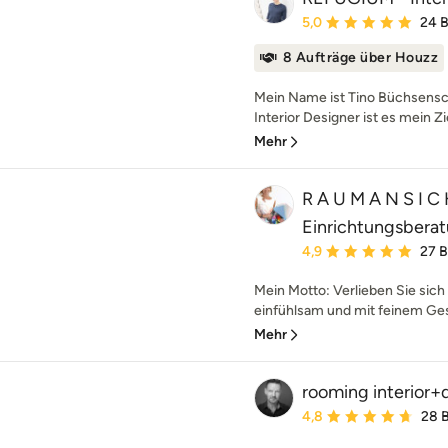
Durchschnittliche Bewe
5,0
24 
8 Aufträge über Houzz
Mein Name ist Tino Büchsensch
Interior Designer ist es mein Zi
Mehr
R A U M A N S I C 
Einrichtungsbera
Durchschnittliche Bewe
4,9
27 
Mein Motto: Verlieben Sie sich 
einfühlsam und mit feinem Ges
Mehr
rooming interior+
Durchschnittliche Bewe
4,8
28 