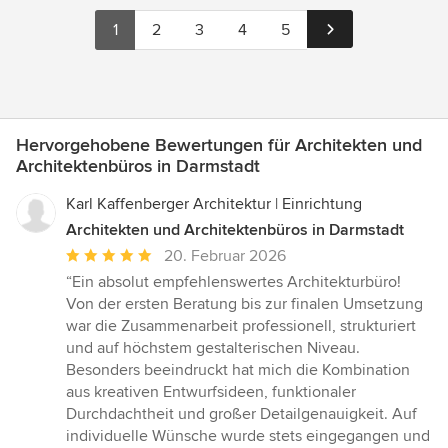
1
2
3
4
5
Hervorgehobene Bewertungen für Architekten und
Architektenbüros in Darmstadt
Karl Kaffenberger Architektur | Einrichtung
Architekten und Architektenbüros in Darmstadt
Durchschnittliche
20. Februar 2026
Bewertung:
“Ein absolut empfehlenswertes Architekturbüro!
5
Von der ersten Beratung bis zur finalen Umsetzung
von
war die Zusammenarbeit professionell, strukturiert
5
und auf höchstem gestalterischen Niveau.
Sternen
Besonders beeindruckt hat mich die Kombination
aus kreativen Entwurfsideen, funktionaler
Durchdachtheit und großer Detailgenauigkeit. Auf
individuelle Wünsche wurde stets eingegangen und