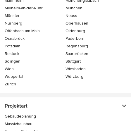
Mannheim
Mönchen­gladbach
Mülheim-an-der-Ruhr
München
Münster
Neuss
Nürnberg
Oberhausen
Offenbach-am-Main
Oldenburg
Osnabrück
Paderborn
Potsdam
Regensburg
Rostock
Saarbrücken
Solingen
Stuttgart
Wien
Wiesbaden
Wuppertal
Würzburg
Zürich
Projektart
Gebäudeplanung
Massivhausbau