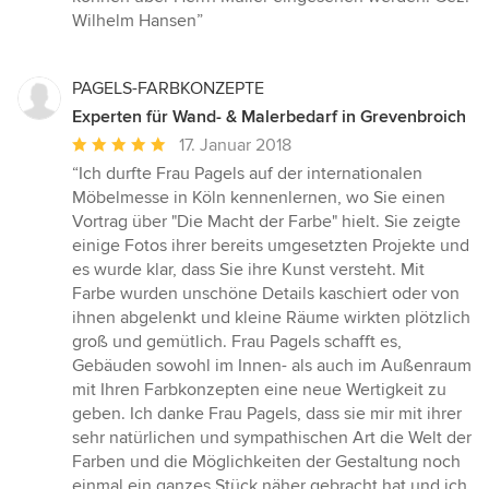
Wilhelm Hansen”
PAGELS-FARBKONZEPTE
Experten für Wand- & Malerbedarf in Grevenbroich
Durchschnittliche
17. Januar 2018
Bewertung:
“Ich durfte Frau Pagels auf der internationalen
5
Möbelmesse in Köln kennenlernen, wo Sie einen
von
Vortrag über "Die Macht der Farbe" hielt. Sie zeigte
5
einige Fotos ihrer bereits umgesetzten Projekte und
Sternen
es wurde klar, dass Sie ihre Kunst versteht. Mit
Farbe wurden unschöne Details kaschiert oder von
ihnen abgelenkt und kleine Räume wirkten plötzlich
groß und gemütlich. Frau Pagels schafft es,
Gebäuden sowohl im Innen- als auch im Außenraum
mit Ihren Farbkonzepten eine neue Wertigkeit zu
geben. Ich danke Frau Pagels, dass sie mir mit ihrer
sehr natürlichen und sympathischen Art die Welt der
Farben und die Möglichkeiten der Gestaltung noch
einmal ein ganzes Stück näher gebracht hat und ich