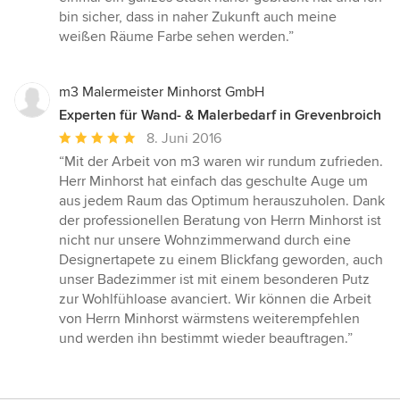
bin sicher, dass in naher Zukunft auch meine
weißen Räume Farbe sehen werden.”
m3 Malermeister Minhorst GmbH
Experten für Wand- & Malerbedarf in Grevenbroich
Durchschnittliche
8. Juni 2016
Bewertung:
“Mit der Arbeit von m3 waren wir rundum zufrieden.
5
Herr Minhorst hat einfach das geschulte Auge um
von
aus jedem Raum das Optimum herauszuholen. Dank
5
der professionellen Beratung von Herrn Minhorst ist
Sternen
nicht nur unsere Wohnzimmerwand durch eine
Designertapete zu einem Blickfang geworden, auch
unser Badezimmer ist mit einem besonderen Putz
zur Wohlfühloase avanciert. Wir können die Arbeit
von Herrn Minhorst wärmstens weiterempfehlen
und werden ihn bestimmt wieder beauftragen.”