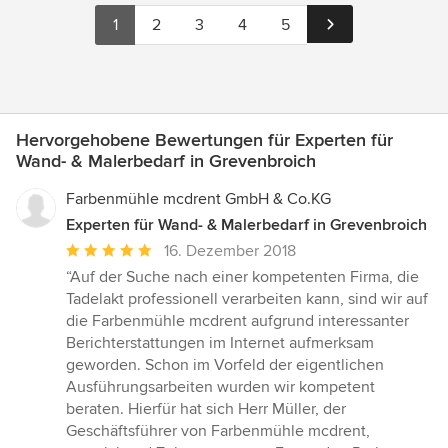
1
2
3
4
5
Hervorgehobene Bewertungen für Experten für
Wand- & Malerbedarf in Grevenbroich
Farbenmühle mcdrent GmbH & Co.KG
Experten für Wand- & Malerbedarf in Grevenbroich
Durchschnittliche
16. Dezember 2018
Bewertung:
“Auf der Suche nach einer kompetenten Firma, die
5
Tadelakt professionell verarbeiten kann, sind wir auf
von
die Farbenmühle mcdrent aufgrund interessanter
5
Berichterstattungen im Internet aufmerksam
Sternen
geworden. Schon im Vorfeld der eigentlichen
Ausführungsarbeiten wurden wir kompetent
beraten. Hierfür hat sich Herr Müller, der
Geschäftsführer von Farbenmühle mcdrent,