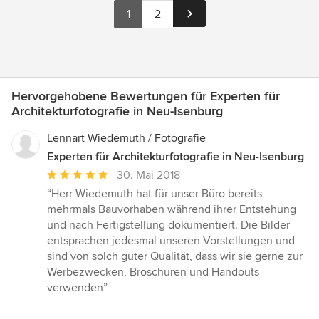
1
2
Hervorgehobene Bewertungen für Experten für
Architekturfotografie in Neu-Isenburg
Lennart Wiedemuth / Fotografie
Experten für Architekturfotografie in Neu-Isenburg
Durchschnittliche
30. Mai 2018
Bewertung:
“Herr Wiedemuth hat für unser Büro bereits
5
mehrmals Bauvorhaben während ihrer Entstehung
von
und nach Fertigstellung dokumentiert. Die Bilder
5
entsprachen jedesmal unseren Vorstellungen und
Sternen
sind von solch guter Qualität, dass wir sie gerne zur
Werbezwecken, Broschüren und Handouts
verwenden”