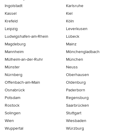
Ingolstadt
Karlsruhe
Kassel
Kiel
Krefeld
Köln
Leipzig
Leverkusen
Ludwigshafen-am-Rhein
Lübeck
Magdeburg
Mainz
Mannheim
Mönchen­gladbach
Mülheim-an-der-Ruhr
München
Münster
Neuss
Nürnberg
Oberhausen
Offenbach-am-Main
Oldenburg
Osnabrück
Paderborn
Potsdam
Regensburg
Rostock
Saarbrücken
Solingen
Stuttgart
Wien
Wiesbaden
Wuppertal
Würzburg