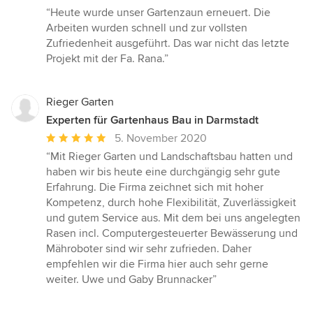
Bewertung:
“Heute wurde unser Gartenzaun erneuert. Die
5
Arbeiten wurden schnell und zur vollsten
von
Zufriedenheit ausgeführt. Das war nicht das letzte
5
Projekt mit der Fa. Rana.”
Sternen
Rieger Garten
Experten für Gartenhaus Bau in Darmstadt
Durchschnittliche
5. November 2020
Bewertung:
“Mit Rieger Garten und Landschaftsbau hatten und
5
haben wir bis heute eine durchgängig sehr gute
von
Erfahrung. Die Firma zeichnet sich mit hoher
5
Kompetenz, durch hohe Flexibilität, Zuverlässigkeit
Sternen
und gutem Service aus. Mit dem bei uns angelegten
Rasen incl. Computergesteuerter Bewässerung und
Mähroboter sind wir sehr zufrieden. Daher
empfehlen wir die Firma hier auch sehr gerne
weiter. Uwe und Gaby Brunnacker”