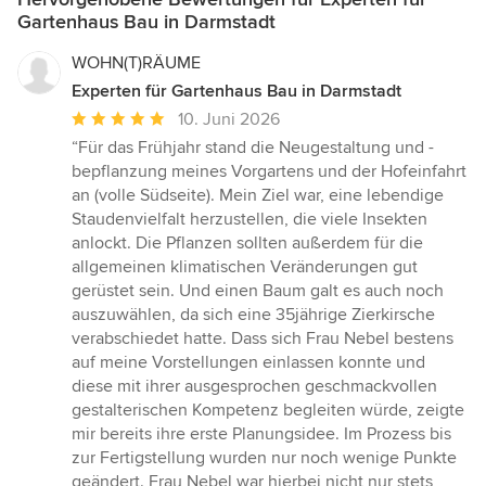
Gartenhaus Bau in Darmstadt
WOHN(T)RÄUME
Experten für Gartenhaus Bau in Darmstadt
Durchschnittliche
10. Juni 2026
Bewertung:
“Für das Frühjahr stand die Neugestaltung und -
5
bepflanzung meines Vorgartens und der Hofeinfahrt
von
an (volle Südseite). Mein Ziel war, eine lebendige
5
Staudenvielfalt herzustellen, die viele Insekten
Sternen
anlockt. Die Pflanzen sollten außerdem für die
allgemeinen klimatischen Veränderungen gut
gerüstet sein. Und einen Baum galt es auch noch
auszuwählen, da sich eine 35jährige Zierkirsche
verabschiedet hatte. Dass sich Frau Nebel bestens
auf meine Vorstellungen einlassen konnte und
diese mit ihrer ausgesprochen geschmackvollen
gestalterischen Kompetenz begleiten würde, zeigte
mir bereits ihre erste Planungsidee. Im Prozess bis
zur Fertigstellung wurden nur noch wenige Punkte
geändert. Frau Nebel war hierbei nicht nur stets