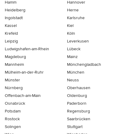
Hamm
Hannover
Heidelberg
Herne
Ingolstadt
Karlsruhe
Kassel
Kiel
Krefeld
Köln
Leipzig
Leverkusen
Ludwigshafen-am-Rhein
Lübeck
Magdeburg
Mainz
Mannheim
Mönchen­gladbach
Mülheim-an-der-Ruhr
München
Münster
Neuss
Nürnberg
Oberhausen
Offenbach-am-Main
Oldenburg
Osnabrück
Paderborn
Potsdam
Regensburg
Rostock
Saarbrücken
Solingen
Stuttgart