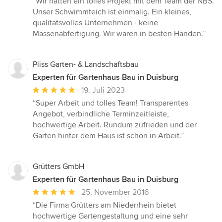
“Wir hatten ein tolles Projekt mit dem Team der NBS.
5
Unser Schwimmteich ist einmalig. Ein kleines,
von
qualitätsvolles Unternehmen - keine
5
Massenabfertigung. Wir waren in besten Händen.”
Sternen
Pliss Garten- & Landschaftsbau
Experten für Gartenhaus Bau in Duisburg
Durchschnittliche
19. Juli 2023
Bewertung:
“Super Arbeit und tolles Team! Transparentes
5
Angebot, verbindliche Terminzeitleiste,
von
hochwertige Arbeit. Rundum zufrieden und der
5
Garten hinter dem Haus ist schon in Arbeit.”
Sternen
Grütters GmbH
Experten für Gartenhaus Bau in Duisburg
Durchschnittliche
25. November 2016
Bewertung:
“Die Firma Grütters am Niederrhein bietet
5
hochwertige Gartengestaltung und eine sehr