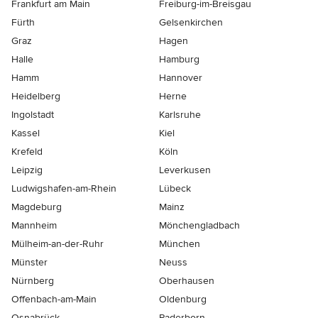
Frankfurt am Main
Freiburg-im-Breisgau
Fürth
Gelsenkirchen
Graz
Hagen
Halle
Hamburg
Hamm
Hannover
Heidelberg
Herne
Ingolstadt
Karlsruhe
Kassel
Kiel
Krefeld
Köln
Leipzig
Leverkusen
Ludwigshafen-am-Rhein
Lübeck
Magdeburg
Mainz
Mannheim
Mönchen­gladbach
Mülheim-an-der-Ruhr
München
Münster
Neuss
Nürnberg
Oberhausen
Offenbach-am-Main
Oldenburg
Osnabrück
Paderborn