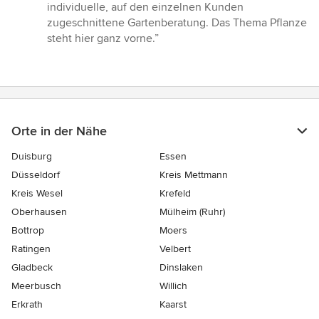
von
individuelle, auf den einzelnen Kunden
5
zugeschnittene Gartenberatung. Das Thema Pflanze
Sternen
steht hier ganz vorne.”
Orte in der Nähe
Duisburg
Essen
Düsseldorf
Kreis Mettmann
Kreis Wesel
Krefeld
Oberhausen
Mülheim (Ruhr)
Bottrop
Moers
Ratingen
Velbert
Gladbeck
Dinslaken
Meerbusch
Willich
Erkrath
Kaarst