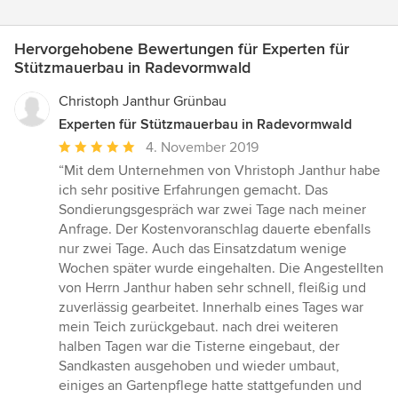
Hervorgehobene Bewertungen für Experten für
Stützmauerbau in Radevormwald
Christoph Janthur Grünbau
Experten für Stützmauerbau in Radevormwald
Durchschnittliche
4. November 2019
Bewertung:
“Mit dem Unternehmen von Vhristoph Janthur habe
5
ich sehr positive Erfahrungen gemacht. Das
von
Sondierungsgespräch war zwei Tage nach meiner
5
Anfrage. Der Kostenvoranschlag dauerte ebenfalls
Sternen
nur zwei Tage. Auch das Einsatzdatum wenige
Wochen später wurde eingehalten. Die Angestellten
von Herrn Janthur haben sehr schnell, fleißig und
zuverlässig gearbeitet. Innerhalb eines Tages war
mein Teich zurückgebaut. nach drei weiteren
halben Tagen war die Tisterne eingebaut, der
Sandkasten ausgehoben und wieder umbaut,
einiges an Gartenpflege hatte stattgefunden und