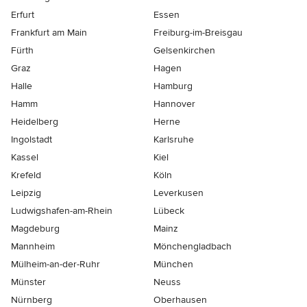
Erfurt
Essen
Frankfurt am Main
Freiburg-im-Breisgau
Fürth
Gelsenkirchen
Graz
Hagen
Halle
Hamburg
Hamm
Hannover
Heidelberg
Herne
Ingolstadt
Karlsruhe
Kassel
Kiel
Krefeld
Köln
Leipzig
Leverkusen
Ludwigshafen-am-Rhein
Lübeck
Magdeburg
Mainz
Mannheim
Mönchen­gladbach
Mülheim-an-der-Ruhr
München
Münster
Neuss
Nürnberg
Oberhausen