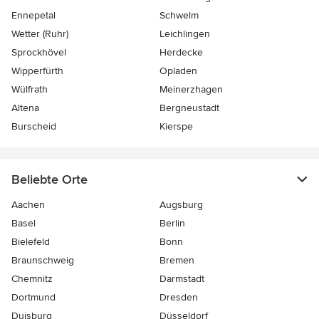
Ennepetal
Schwelm
Wetter (Ruhr)
Leichlingen
Sprockhövel
Herdecke
Wipperfürth
Opladen
Wülfrath
Meinerzhagen
Altena
Bergneustadt
Burscheid
Kierspe
Beliebte Orte
Aachen
Augsburg
Basel
Berlin
Bielefeld
Bonn
Braunschweig
Bremen
Chemnitz
Darmstadt
Dortmund
Dresden
Duisburg
Düsseldorf