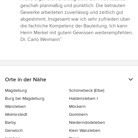
von
geschah planmäßig und pünktlich. Die betrauten
5
Gewerke arbeiteten zuverlässig und zeitlich gut
Sternen
abgestimmt. Insgesamt war ich sehr zufrieden über
die fachliche Kompetenz der Bauleitung. Ich kann
Herrn Merkel mit gutem Gewissen weiterempfehlen.
Dr. Carlo Weimann”
Orte in der Nähe
Magdeburg
Schönebeck (Elbe)
Burg bei Magdeburg
Haldensleben I
Wanzleben
Möckern
Wolmirstedt
Gommern
Barby
Niederndodeleben
Gerwisch
Klein Wanzleben