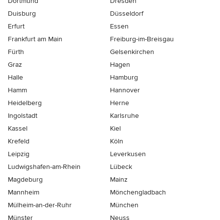
Dortmund
Dresden
Duisburg
Düsseldorf
Erfurt
Essen
Frankfurt am Main
Freiburg-im-Breisgau
Fürth
Gelsenkirchen
Graz
Hagen
Halle
Hamburg
Hamm
Hannover
Heidelberg
Herne
Ingolstadt
Karlsruhe
Kassel
Kiel
Krefeld
Köln
Leipzig
Leverkusen
Ludwigshafen-am-Rhein
Lübeck
Magdeburg
Mainz
Mannheim
Mönchen­gladbach
Mülheim-an-der-Ruhr
München
Münster
Neuss