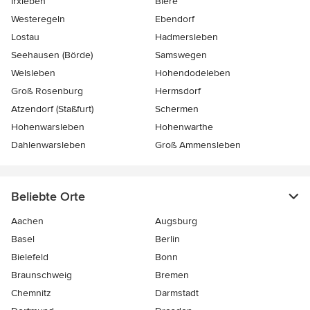
Irxleben
Biere
Westeregeln
Ebendorf
Lostau
Hadmersleben
Seehausen (Börde)
Samswegen
Welsleben
Hohendodeleben
Groß Rosenburg
Hermsdorf
Atzendorf (Staßfurt)
Schermen
Hohenwarsleben
Hohenwarthe
Dahlenwarsleben
Groß Ammensleben
Beliebte Orte
Aachen
Augsburg
Basel
Berlin
Bielefeld
Bonn
Braunschweig
Bremen
Chemnitz
Darmstadt