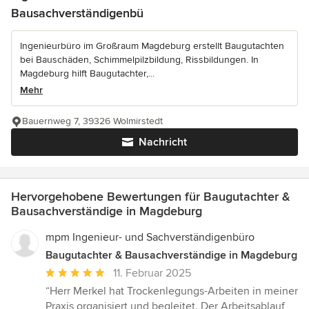
Bausachverständigenbü
Ingenieurbüro im Großraum Magdeburg erstellt Baugutachten
bei Bauschäden, Schimmelpilzbildung, Rissbildungen. In
Magdeburg hilft Baugutachter,...
Mehr
Bauernweg 7, 39326 Wolmirstedt
Nachricht
Hervorgehobene Bewertungen für Baugutachter &
Bausachverständige in Magdeburg
mpm Ingenieur- und Sachverständigenbüro
Baugutachter & Bausachverständige in Magdeburg
Durchschnittliche
11. Februar 2025
Bewertung:
“Herr Merkel hat Trockenlegungs-Arbeiten in meiner
5
Praxis organisiert und begleitet. Der Arbeitsablauf