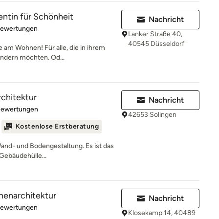
entin für Schönheit
Nachricht
rtung: 5 von 5 Sternen
Bewertungen
Lanker Straße 40,
40545 Düsseldorf
e am Wohnen! Für alle, die in ihrem
ndern möchten. Od...
chitektur
Nachricht
rtung: 5 von 5 Sternen
Bewertungen
42653 Solingen
Kostenlose Erstberatung
Wand- und Bodengestaltung. Es ist das
Gebäudehülle...
nnenarchitektur
Nachricht
rtung: 5 von 5 Sternen
Bewertungen
Klosekamp 14, 40489