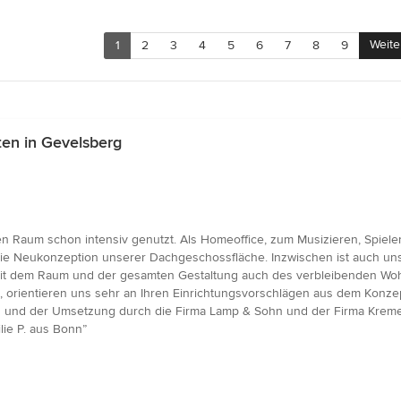
Weite
1
2
3
4
5
6
7
8
9
en in Gevelsberg
n Raum schon intensiv genutzt. Als Homeoffice, zum Musizieren, Spiele
 die Neukonzeption unserer Dachgeschossfläche. Inzwischen ist auch u
 mit dem Raum und der gesamten Gestaltung auch des verbleibenden Woh
, orientieren uns sehr an Ihren Einrichtungsvorschlägen aus dem Konz
fen und der Umsetzung durch die Firma Lamp & Sohn und der Firma Krem
lie P. aus Bonn”