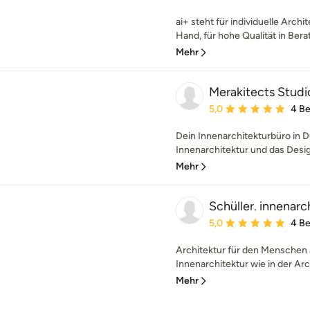
ai+ steht für individuelle Arch
Hand, für hohe Qualität in Bera
Mehr
Merakitects Studi
Durchschnittliche Bewe
5,0
4 B
Dein Innenarchitekturbüro in D
Innenarchitektur und das Desig
Mehr
Schüller. innenarc
Durchschnittliche Bewe
5,0
4 B
Architektur für den Menschen a
Innenarchitektur wie in der Archi
Mehr