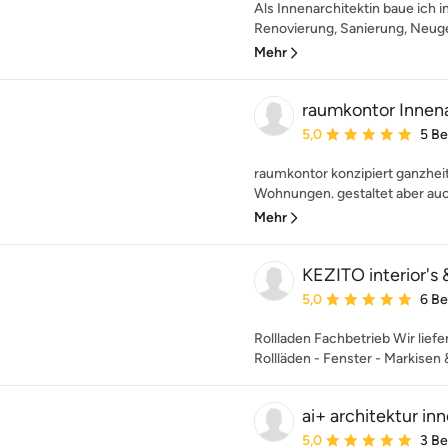
Als Innenarchitektin baue ich i
Renovierung, Sanierung, Neuges
Mehr
raumkontor Innena
Durchschnittliche Bewe
5,0
5 B
raumkontor konzipiert ganzheit
Wohnungen. gestaltet aber auc
Mehr
KEZITO interior's
Durchschnittliche Bewe
5,0
6 B
Rollladen Fachbetrieb Wir liefe
Rollläden - Fenster - Markisen
ai+ architektur in
Durchschnittliche Bewe
5,0
3 B