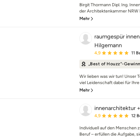
Birgit Thormann Dipl. Ing. Inne
der Architektenkammer NRW Me
Mehr
raumgespür innena
Hilgemann
Durchschnittliche Bewe
4,9
11 
„Best of Houzz“-Gewin
Wir lieben was wir tun! Unser 
viel Leidenschaft dabei für Ihr
Mehr
innenarchitektur +
Durchschnittliche Bewe
4,9
12 
Individuell auf den Menschen 
Beruf – erfüllen die Aufgabe, sic