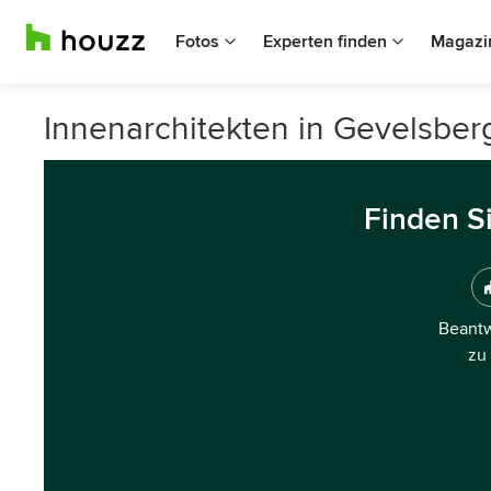
Fotos
Experten finden
Magazi
Innenarchitekten in Gevelsber
Finden S
Beantw
zu