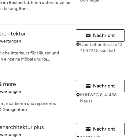
Dormagen
m im Bestand, d. h. ich unterstütze bei
taltung, Barr...
rchitektur
Nachricht
rtung: 5 von 5 Sternen
ewertungen
Oberrather Strasse 12,
40472 Düsseldorf
liche Interieurs für Häuser und
h einzelne Möbel und Ra...
 & more
Nachricht
rtung: 5 von 5 Sternen
ewertungen
KUHWEG 6, 41468
Neuss
rn , montieren und reparieren:
 & Garagentore
nenarchitektur plus
Nachricht
rtung: 5 von 5 Sternen
ewertungen