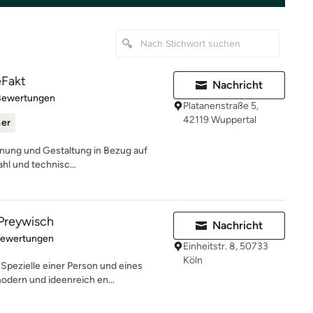
eFakt
Nachricht
rtung: 5 von 5 Sternen
Bewertungen
Platanenstraße 5,
42119 Wuppertal
ner
lanung und Gestaltung in Bezug auf
hl und technisc...
Preywisch
Nachricht
rtung: 4.9 von 5 Sternen
Bewertungen
Einheitstr. 8, 50733
Köln
Spezielle einer Person und eines
dern und ideenreich en...