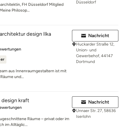
Düsseldorf
narchitektin, FH Düsseldorf Mitglied
ine Philosop...
rchitektur design Ilka
Nachricht
Huckarder Straße 12,
rtung: 4.9 von 5 Sternen
Bewertungen
Union- und
Gewerbehof, 44147
ner
Dortmund
Team aus Innenraumgestaltern ist mit
e Räume und...
 design kraft
Nachricht
rtung: 4.9 von 5 Sternen
Bewertungen
Unnaer Str. 27, 58636
Iserlohn
zugeschnittene Räume – privat oder im
h im Alltäglic...