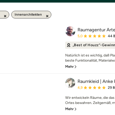
Innenarchitekten
Raumagentur Art
Durchschnittliche Bewe
5,0
44 
„Best of Houzz“-Gewin
Natürlich ist es wichtig, daß P
beste Funktionalität, Materialwa
Mehr
Raumkleid | Anke 
Durchschnittliche Bewe
4,9
29 
Wir entwickeln Räume, die das 
Ortes bewahren. Zeitgemäß, mo
Mehr