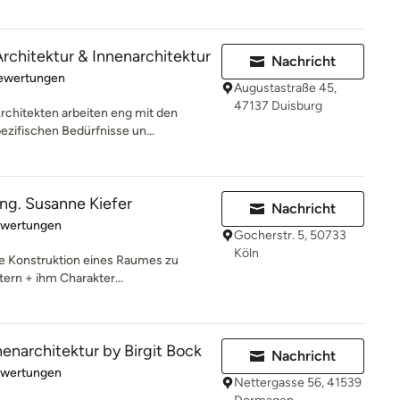
rchitektur & Innenarchitektur
Nachricht
rtung: 5 von 5 Sternen
Bewertungen
Augustastraße 45,
47137 Duisburg
rchitekten arbeiten eng mit den
ifischen Bedürfnisse un...
-ing. Susanne Kiefer
Nachricht
rtung: 5 von 5 Sternen
ewertungen
Gocherstr. 5, 50733
Köln
die Konstruktion eines Raumes zu
ern + ihm Charakter...
architektur by Birgit Bock
Nachricht
rtung: 5 von 5 Sternen
ewertungen
Nettergasse 56, 41539