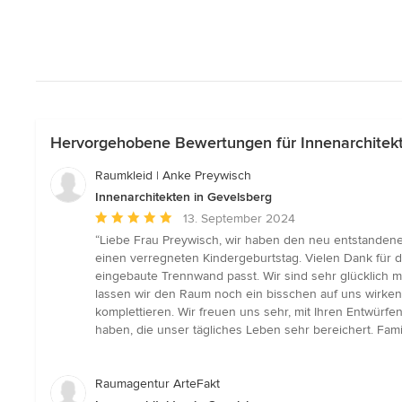
Hervorgehobene Bewertungen für Innenarchitekt
Raumkleid | Anke Preywisch
Innenarchitekten in Gevelsberg
Durchschnittliche
13. September 2024
Bewertung:
“Liebe Frau Preywisch, wir haben den neu entstandene
5
einen verregneten Kindergeburtstag. Vielen Dank für
von
eingebaute Trennwand passt. Wir sind sehr glücklich
5
lassen wir den Raum noch ein bisschen auf uns wirken
Sternen
komplettieren. Wir freuen uns sehr, mit Ihren Entwür
haben, die unser tägliches Leben sehr bereichert. Fami
Raumagentur ArteFakt