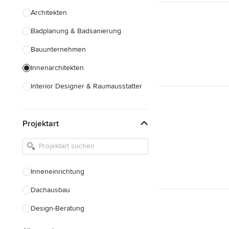
Architekten
Badplanung & Badsanierung
Bauunternehmen
Innenarchitekten
Interior Designer & Raumausstatter
Küchenplanung
Projektart
Landschaftsarchitekten
Armaturen & Sanitärbedarf
Beleuchtung
Inneneinrichtung
Einbauschränke
Dachausbau
Alle anzeigen
Design-Beratung