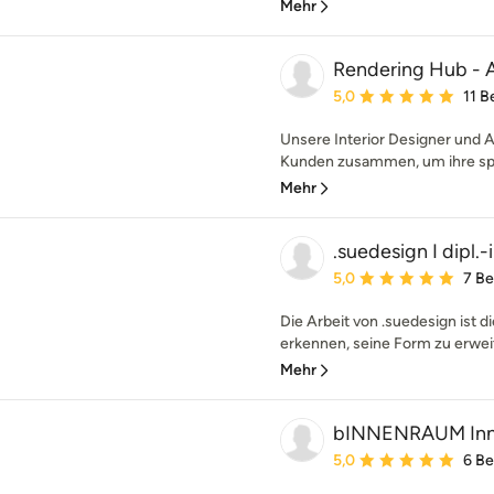
Mehr
Rendering Hub - A
Durchschnittliche Bewe
5,0
11 
Unsere Interior Designer und A
Kunden zusammen, um ihre spez
Mehr
.suedesign I dipl.
Durchschnittliche Bewe
5,0
7 B
Die Arbeit von .suedesign ist 
erkennen, seine Form zu erweit
Mehr
bINNENRAUM Innen
Durchschnittliche Bewe
5,0
6 B