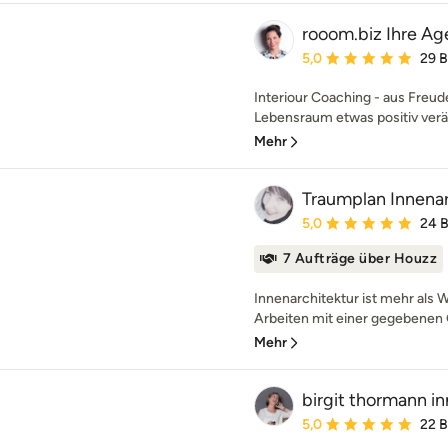
rooom.biz Ihre Ag
Durchschnittliche Bewe
5,0
29 
Interiour Coaching - aus Freud
Lebensraum etwas positiv verä
Mehr
Traumplan Innenar
Durchschnittliche Bewe
5,0
24 
7 Aufträge über Houzz
Innenarchitektur ist mehr als 
Arbeiten mit einer gegebenen 
Mehr
birgit thormann i
Durchschnittliche Bewe
5,0
22 