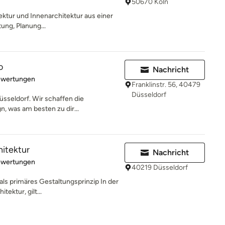
50670 Köln
itektur und Innenarchitektur aus einer
tung, Planung...
o
Nachricht
rtung: 5 von 5 Sternen
ewertungen
Franklinstr. 56, 40479
Düsseldorf
üsseldorf. Wir schaffen die
n, was am besten zu dir...
hitektur
Nachricht
rtung: 5 von 5 Sternen
ewertungen
40219 Düsseldorf
ls primäres Gestaltungsprinzip In der
tektur, gilt...