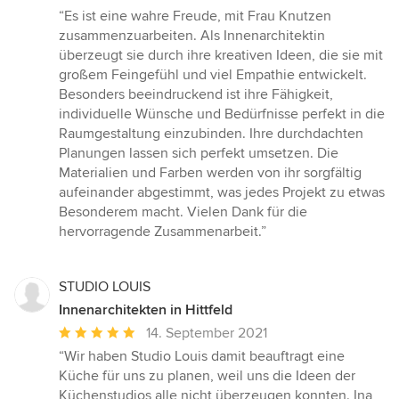
Bewertung:
“Es ist eine wahre Freude, mit Frau Knutzen
5
zusammenzuarbeiten. Als Innenarchitektin
von
überzeugt sie durch ihre kreativen Ideen, die sie mit
5
großem Feingefühl und viel Empathie entwickelt.
Sternen
Besonders beeindruckend ist ihre Fähigkeit,
individuelle Wünsche und Bedürfnisse perfekt in die
Raumgestaltung einzubinden. Ihre durchdachten
Planungen lassen sich perfekt umsetzen. Die
Materialien und Farben werden von ihr sorgfältig
aufeinander abgestimmt, was jedes Projekt zu etwas
Besonderem macht. Vielen Dank für die
hervorragende Zusammenarbeit.”
STUDIO LOUIS
Innenarchitekten in Hittfeld
Durchschnittliche
14. September 2021
Bewertung:
“Wir haben Studio Louis damit beauftragt eine
5
Küche für uns zu planen, weil uns die Ideen der
von
Küchenstudios alle nicht überzeugen konnten. Ina