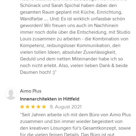
5
Schönack und Sarah Spichal haben dabei den
Sternen
gesamten Raum geplant mit Küche, Einrichtung,
Wandfarbe …. Und: Es ist wirklich unfassbar schön
geworden! Wir freuen uns auch im Nachhinein
immer noch dolle über die Entscheidung, mit Studio
Louis zusammen zu arbeiten - die Kombination von
Kompetenz, reibungsloser Kommunikation, den
vielen tollen Ideen, absoluter Zuverlässigkeit,
Geduld und dem netten Miteinander habe ich so
noch nicht erlebt. Also, vielen lieben Dank & beide
Daumen hoch! :)”
Aimo Plus
Innenarchitekten in Hittfeld
Durchschnittliche
9. August 2021
Bewertung:
“Seit Jahren arbeite ich mit dem Büro von Aimo Plus
5
zusammen und bin immer wieder begeistert von
von
den kreativen Lösungen für's Gesamtkonzept, sowie
5
für die vielen feinen Details. Das Büro ist gut