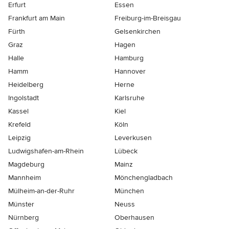
Erfurt
Essen
Frankfurt am Main
Freiburg-im-Breisgau
Fürth
Gelsenkirchen
Graz
Hagen
Halle
Hamburg
Hamm
Hannover
Heidelberg
Herne
Ingolstadt
Karlsruhe
Kassel
Kiel
Krefeld
Köln
Leipzig
Leverkusen
Ludwigshafen-am-Rhein
Lübeck
Magdeburg
Mainz
Mannheim
Mönchen­gladbach
Mülheim-an-der-Ruhr
München
Münster
Neuss
Nürnberg
Oberhausen