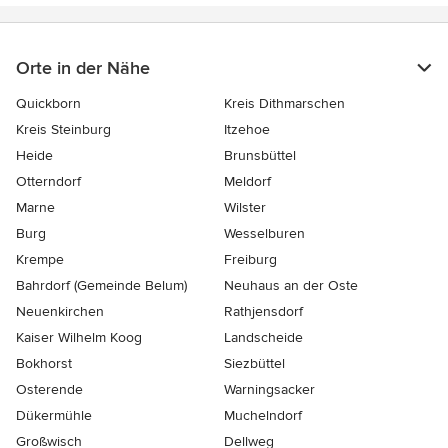
Orte in der Nähe
Quickborn
Kreis Dithmarschen
Kreis Steinburg
Itzehoe
Heide
Brunsbüttel
Otterndorf
Meldorf
Marne
Wilster
Burg
Wesselburen
Krempe
Freiburg
Bahrdorf (Gemeinde Belum)
Neuhaus an der Oste
Neuenkirchen
Rathjensdorf
Kaiser Wilhelm Koog
Landscheide
Bokhorst
Siezbüttel
Osterende
Warningsacker
Dükermühle
Muchelndorf
Großwisch
Dellweg