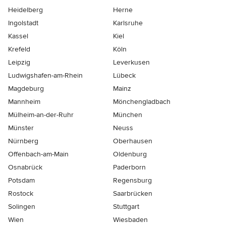
Heidelberg
Herne
Ingolstadt
Karlsruhe
Kassel
Kiel
Krefeld
Köln
Leipzig
Leverkusen
Ludwigshafen-am-Rhein
Lübeck
Magdeburg
Mainz
Mannheim
Mönchen­gladbach
Mülheim-an-der-Ruhr
München
Münster
Neuss
Nürnberg
Oberhausen
Offenbach-am-Main
Oldenburg
Osnabrück
Paderborn
Potsdam
Regensburg
Rostock
Saarbrücken
Solingen
Stuttgart
Wien
Wiesbaden