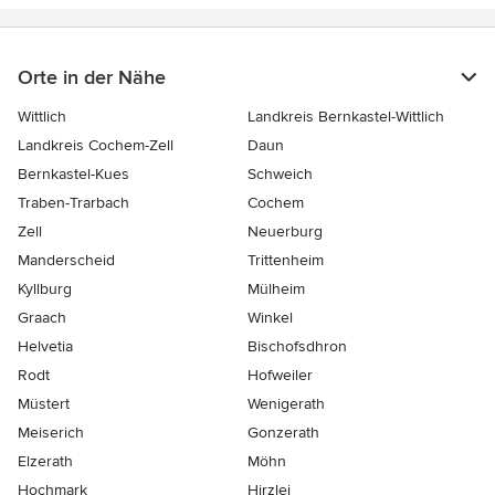
Orte in der Nähe
Wittlich
Landkreis Bernkastel-Wittlich
Landkreis Cochem-Zell
Daun
Bernkastel-Kues
Schweich
Traben-Trarbach
Cochem
Zell
Neuerburg
Manderscheid
Trittenheim
Kyllburg
Mülheim
Graach
Winkel
Helvetia
Bischofsdhron
Rodt
Hofweiler
Müstert
Wenigerath
Meiserich
Gonzerath
Elzerath
Möhn
Hochmark
Hirzlei