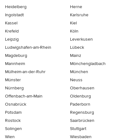
Heidelberg
Herne
Ingolstadt
Karlsruhe
Kassel
Kiel
Krefeld
Köln
Leipzig
Leverkusen
Ludwigshafen-am-Rhein
Lübeck
Magdeburg
Mainz
Mannheim
Mönchen­gladbach
Mülheim-an-der-Ruhr
München
Münster
Neuss
Nürnberg
Oberhausen
Offenbach-am-Main
Oldenburg
Osnabrück
Paderborn
Potsdam
Regensburg
Rostock
Saarbrücken
Solingen
Stuttgart
Wien
Wiesbaden