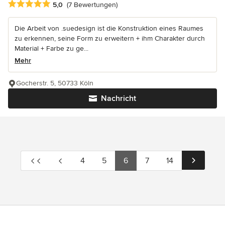
Durchschnittliche Bewertung: 5 von 5 Sternen
5,0
(7 Bewertungen)
Die Arbeit von .suedesign ist die Konstruktion eines Raumes
zu erkennen, seine Form zu erweitern + ihm Charakter durch
Material + Farbe zu ge...
Mehr
Gocherstr. 5, 50733 Köln
Nachricht
4
5
6
7
14