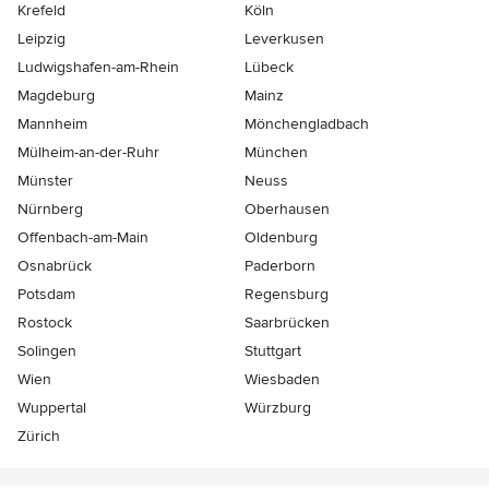
Krefeld
Köln
Leipzig
Leverkusen
Ludwigshafen-am-Rhein
Lübeck
Magdeburg
Mainz
Mannheim
Mönchen­gladbach
Mülheim-an-der-Ruhr
München
Münster
Neuss
Nürnberg
Oberhausen
Offenbach-am-Main
Oldenburg
Osnabrück
Paderborn
Potsdam
Regensburg
Rostock
Saarbrücken
Solingen
Stuttgart
Wien
Wiesbaden
Wuppertal
Würzburg
Zürich