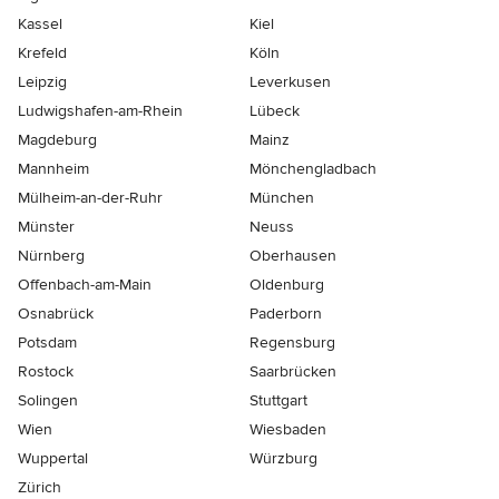
Kassel
Kiel
Krefeld
Köln
Leipzig
Leverkusen
Ludwigshafen-am-Rhein
Lübeck
Magdeburg
Mainz
Mannheim
Mönchen­gladbach
Mülheim-an-der-Ruhr
München
Münster
Neuss
Nürnberg
Oberhausen
Offenbach-am-Main
Oldenburg
Osnabrück
Paderborn
Potsdam
Regensburg
Rostock
Saarbrücken
Solingen
Stuttgart
Wien
Wiesbaden
Wuppertal
Würzburg
Zürich