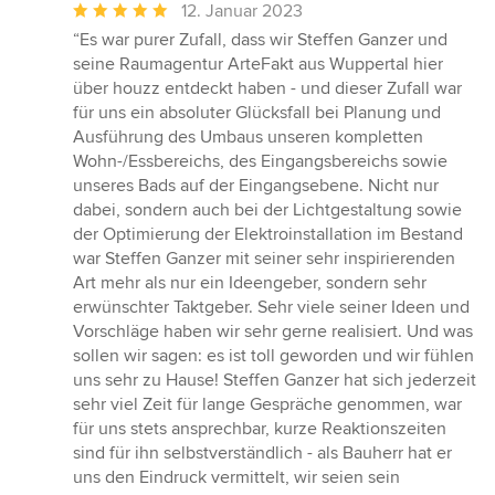
Durchschnittliche
12. Januar 2023
Bewertung:
“Es war purer Zufall, dass wir Steffen Ganzer und
5
seine Raumagentur ArteFakt aus Wuppertal hier
von
über houzz entdeckt haben - und dieser Zufall war
5
für uns ein absoluter Glücksfall bei Planung und
Sternen
Ausführung des Umbaus unseren kompletten
Wohn-/Essbereichs, des Eingangsbereichs sowie
unseres Bads auf der Eingangsebene. Nicht nur
dabei, sondern auch bei der Lichtgestaltung sowie
der Optimierung der Elektroinstallation im Bestand
war Steffen Ganzer mit seiner sehr inspirierenden
Art mehr als nur ein Ideengeber, sondern sehr
erwünschter Taktgeber. Sehr viele seiner Ideen und
Vorschläge haben wir sehr gerne realisiert. Und was
sollen wir sagen: es ist toll geworden und wir fühlen
uns sehr zu Hause! Steffen Ganzer hat sich jederzeit
sehr viel Zeit für lange Gespräche genommen, war
für uns stets ansprechbar, kurze Reaktionszeiten
sind für ihn selbstverständlich - als Bauherr hat er
uns den Eindruck vermittelt, wir seien sein