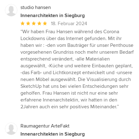
studio hansen
Innenarchitekten in Siegburg
Durchschnittliche
18. Februar 2024
Bewertung:
“Wir haben Frau Hansen während des Corona
5
Lockdowns über das Internet gefunden. Mit ihr
von
haben wir : -den vom Bauträger für unser Penthouse
5
vorgesehenen Grundriss noch mehr unserem Bedarf
Sternen
entsprechend verändert, -alle Materialien
ausgewählt, -Küche und weitere Einbauten geplant,
-das Farb- und Lichtkonzept entwickelt und -unsere
neuen Möbel ausgewählt. Die Visualisierung durch
SketchUp hat uns bei vielen Entscheidungen sehr
geholfen. Frau Hansen ist nicht nur eine sehr
erfahrene Innenarchitektin, wir hatten in den
2Jahren auch ein sehr positives Miteinander.”
Raumagentur ArteFakt
Innenarchitekten in Siegburg