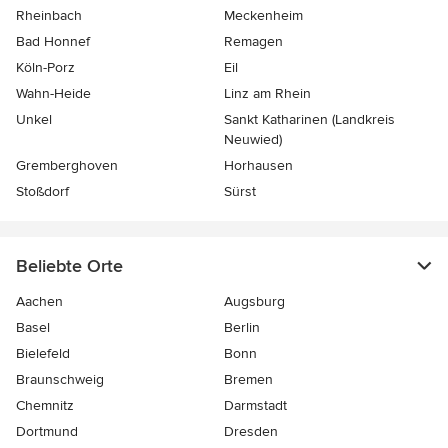
Rheinbach
Meckenheim
Bad Honnef
Remagen
Köln-Porz
Eil
Wahn-Heide
Linz am Rhein
Unkel
Sankt Katharinen (Landkreis
Neuwied)
Gremberghoven
Horhausen
Stoßdorf
Sürst
Beliebte Orte
Aachen
Augsburg
Basel
Berlin
Bielefeld
Bonn
Braunschweig
Bremen
Chemnitz
Darmstadt
Dortmund
Dresden