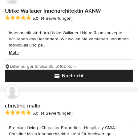
Ulrike Wallauer Innenarchitektin AKNW
Durchschnittliche Bewertung: 5 von 5 Sternen
5,0
(4 Bewertungen)
Innenarchitekturbüro Ulrike Wallauer I Neue Raumkonzepte
Wir lieben das Besondere. Wir wollen Sie verstehen und Ihnen
individuell und pe...
Mehr
Dillenburger Straße 85, 51105 Köln
Nachricht
christine mallo
Durchschnittliche Bewertung: 5 von 5 Sternen
5,0
(4 Bewertungen)
Premium Living . Character Properties . Hospitality CMIA –
Christine Mallo Innenarchitektur steht für hochwertige