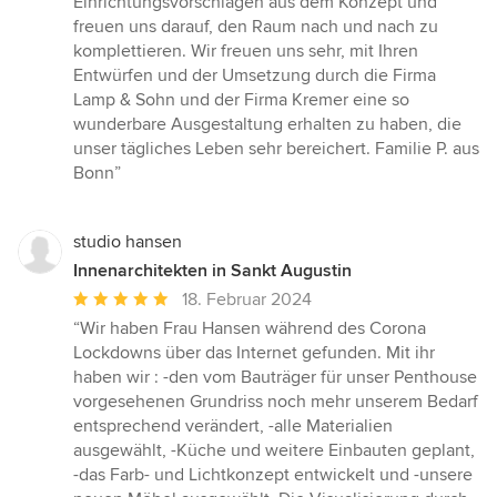
Einrichtungsvorschlägen aus dem Konzept und
freuen uns darauf, den Raum nach und nach zu
komplettieren. Wir freuen uns sehr, mit Ihren
Entwürfen und der Umsetzung durch die Firma
Lamp & Sohn und der Firma Kremer eine so
wunderbare Ausgestaltung erhalten zu haben, die
unser tägliches Leben sehr bereichert. Familie P. aus
Bonn”
studio hansen
Innenarchitekten in Sankt Augustin
Durchschnittliche
18. Februar 2024
Bewertung:
“Wir haben Frau Hansen während des Corona
5
Lockdowns über das Internet gefunden. Mit ihr
von
haben wir : -den vom Bauträger für unser Penthouse
5
vorgesehenen Grundriss noch mehr unserem Bedarf
Sternen
entsprechend verändert, -alle Materialien
ausgewählt, -Küche und weitere Einbauten geplant,
-das Farb- und Lichtkonzept entwickelt und -unsere