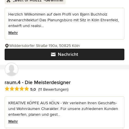
„Best of Houzz“-Gewinner
Herzlich Willkommen auf dem Profil von Bjørn Buchholz
Innenarchitektur! Das Planungsbüro mit Sitz in Köln Ehrenfeld,
entwirft und realisi...
Mehr
Widdersdorfer Straße 190a, 50825 Köln
Nachricht
raum.4 - Die Meisterdesigner
Durchschnittliche Bewertung: 5 von 5 Sternen
5,0
(11 Bewertungen)
KREATIVE KÖPFE AUS KÖLN - Wir verleihen Ihren Geschäfts-
und Wohnräumen Charakter: Für unsere zufriedenen Kunden
entwerfen, planen und gest...
Mehr