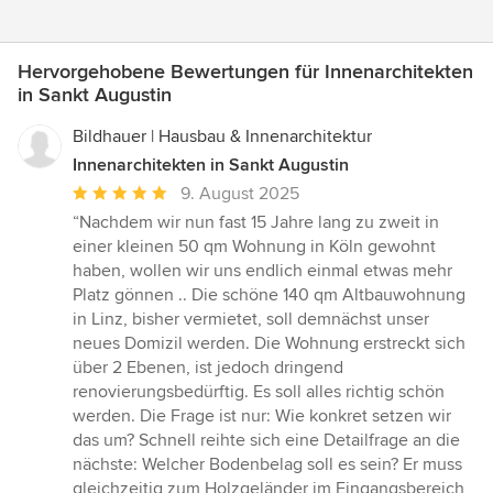
Hervorgehobene Bewertungen für Innenarchitekten
in Sankt Augustin
Bildhauer | Hausbau & Innenarchitektur
Innenarchitekten in Sankt Augustin
Durchschnittliche
9. August 2025
Bewertung:
“Nachdem wir nun fast 15 Jahre lang zu zweit in
5
einer kleinen 50 qm Wohnung in Köln gewohnt
von
haben, wollen wir uns endlich einmal etwas mehr
5
Platz gönnen .. Die schöne 140 qm Altbauwohnung
Sternen
in Linz, bisher vermietet, soll demnächst unser
neues Domizil werden. Die Wohnung erstreckt sich
über 2 Ebenen, ist jedoch dringend
renovierungsbedürftig. Es soll alles richtig schön
werden. Die Frage ist nur: Wie konkret setzen wir
das um? Schnell reihte sich eine Detailfrage an die
nächste: Welcher Bodenbelag soll es sein? Er muss
gleichzeitig zum Holzgeländer im Eingangsbereich