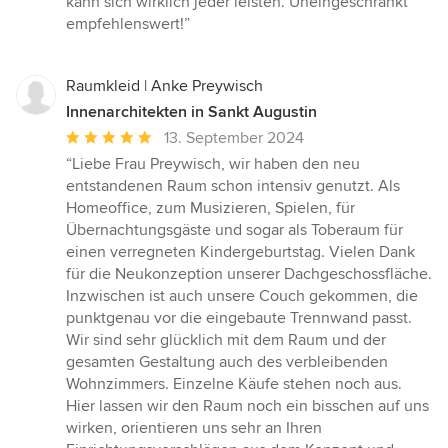
kann sich wirklich jeder leisten. Uneingeschränkt
empfehlenswert!”
Raumkleid | Anke Preywisch
Innenarchitekten in Sankt Augustin
Durchschnittliche
13. September 2024
Bewertung:
“Liebe Frau Preywisch, wir haben den neu
5
entstandenen Raum schon intensiv genutzt. Als
von
Homeoffice, zum Musizieren, Spielen, für
5
Übernachtungsgäste und sogar als Toberaum für
Sternen
einen verregneten Kindergeburtstag. Vielen Dank
für die Neukonzeption unserer Dachgeschossfläche.
Inzwischen ist auch unsere Couch gekommen, die
punktgenau vor die eingebaute Trennwand passt.
Wir sind sehr glücklich mit dem Raum und der
gesamten Gestaltung auch des verbleibenden
Wohnzimmers. Einzelne Käufe stehen noch aus.
Hier lassen wir den Raum noch ein bisschen auf uns
wirken, orientieren uns sehr an Ihren