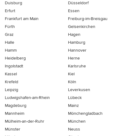
Duisburg
Düsseldorf
Erfurt
Essen
Frankfurt am Main
Freiburg-im-Breisgau
Fürth
Gelsenkirchen
Graz
Hagen
Halle
Hamburg
Hamm
Hannover
Heidelberg
Herne
Ingolstadt
Karlsruhe
Kassel
Kiel
Krefeld
Köln
Leipzig
Leverkusen
Ludwigshafen-am-Rhein
Lübeck
Magdeburg
Mainz
Mannheim
Mönchen­gladbach
Mülheim-an-der-Ruhr
München
Münster
Neuss