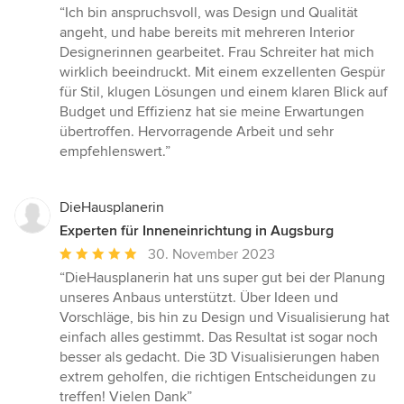
Bewertung:
“Ich bin anspruchsvoll, was Design und Qualität
5
angeht, und habe bereits mit mehreren Interior
von
Designerinnen gearbeitet. Frau Schreiter hat mich
5
wirklich beeindruckt. Mit einem exzellenten Gespür
Sternen
für Stil, klugen Lösungen und einem klaren Blick auf
Budget und Effizienz hat sie meine Erwartungen
übertroffen. Hervorragende Arbeit und sehr
empfehlenswert.”
DieHausplanerin
Experten für Inneneinrichtung in Augsburg
Durchschnittliche
30. November 2023
Bewertung:
“DieHausplanerin hat uns super gut bei der Planung
5
unseres Anbaus unterstützt. Über Ideen und
von
Vorschläge, bis hin zu Design und Visualisierung hat
5
einfach alles gestimmt. Das Resultat ist sogar noch
Sternen
besser als gedacht. Die 3D Visualisierungen haben
extrem geholfen, die richtigen Entscheidungen zu
treffen! Vielen Dank”