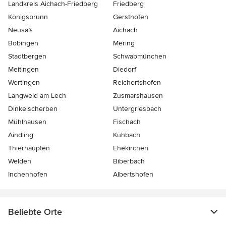
Landkreis Aichach-Friedberg
Friedberg
Königsbrunn
Gersthofen
Neusäß
Aichach
Bobingen
Mering
Stadtbergen
Schwabmünchen
Meitingen
Diedorf
Wertingen
Reichertshofen
Langweid am Lech
Zusmarshausen
Dinkelscherben
Untergriesbach
Mühlhausen
Fischach
Aindling
Kühbach
Thierhaupten
Ehekirchen
Welden
Biberbach
Inchenhofen
Albertshofen
Beliebte Orte