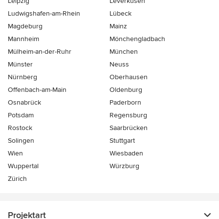
Leipzig
Leverkusen
Ludwigshafen-am-Rhein
Lübeck
Magdeburg
Mainz
Mannheim
Mönchen­gladbach
Mülheim-an-der-Ruhr
München
Münster
Neuss
Nürnberg
Oberhausen
Offenbach-am-Main
Oldenburg
Osnabrück
Paderborn
Potsdam
Regensburg
Rostock
Saarbrücken
Solingen
Stuttgart
Wien
Wiesbaden
Wuppertal
Würzburg
Zürich
Projektart