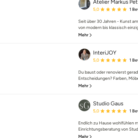
Atelier Markus Pet
Durchschnittliche Bewe
5,0
1 B
Seit über 30 Jahren - Kunst a
von modern bis klassisch einzig
Mehr
InteriJOY
Durchschnittliche Bewe
5,0
1 B
Du baust oder renovierst gerad
Entscheidungen? Farben, Möbel, 
Mehr
Studio Gaus
Durchschnittliche Bewe
5,0
1 B
Endlich zu Hause wohlfühlen m
Einrichtungsberatung von Studio
Mehr