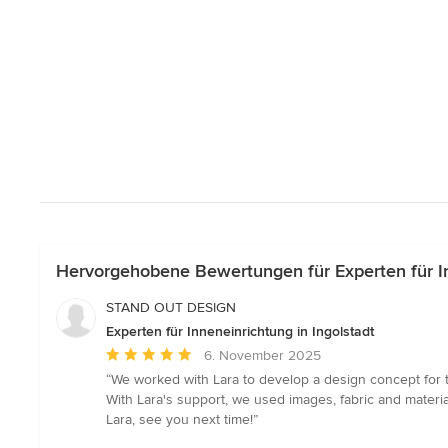
Hervorgehobene Bewertungen für Experten für In
STAND OUT DESIGN
Experten für Inneneinrichtung in Ingolstadt
Durchschnittliche
6. November 2025
Bewertung:
“We worked with Lara to develop a design concept for t
5
With Lara's support, we used images, fabric and mater
von
Lara, see you next time!”
5