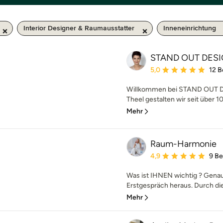
Interior Designer & Raumausstatter
Inneneinrichtung
STAND OUT DES
Durchschnittliche Bewe
5,0
12 
Willkommen bei STAND OUT DE
Theel gestalten wir seit über 
Mehr
Raum-Harmonie
Durchschnittliche Bewe
4,9
9 B
Was ist IHNEN wichtig ? Genau
Erstgespräch heraus. Durch die
Mehr