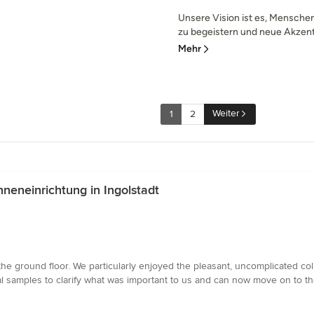
Unsere Vision ist es, Menschen 
zu begeistern und neue Akzente
Mehr
Weiter
1
2
neneinrichtung in Ingolstadt
he ground floor. We particularly enjoyed the pleasant, uncomplicated co
ial samples to clarify what was important to us and can now move on to 