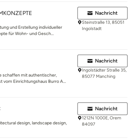
AUMKONZEPTE
Nachricht
Steinstraße 13, 85051
ng und Erstellung individueller
Ingolstadt
pte für Wohn- und Gesch...
Nachricht
Ingolstädter Straße 35,
 schaffen mit authentischer,
85077 Manching
 vom Einrichtungshaus Burro A...
C
Nachricht
1212N 1000E, Orem
hitectural design, landscape design,
84097