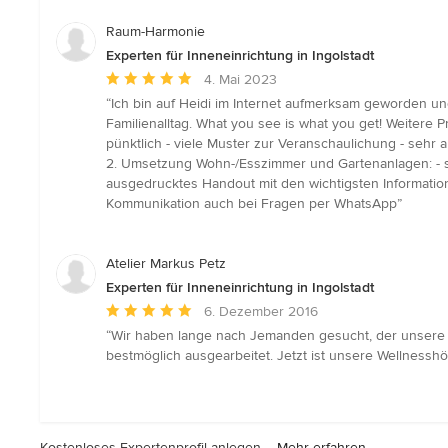
Sternen
Raum-Harmonie
Experten für Inneneinrichtung in Ingolstadt
Durchschnittliche
4. Mai 2023
Bewertung:
“Ich bin auf Heidi im Internet aufmerksam geworden un
5
Familienalltag. What you see is what you get! Weitere Pro
von
pünktlich - viele Muster zur Veranschaulichung - seh
5
2. Umsetzung Wohn-/Esszimmer und Gartenanlagen: - seh
Sternen
ausgedrucktes Handout mit den wichtigsten Informatio
Kommunikation auch bei Fragen per WhatsApp”
Atelier Markus Petz
Experten für Inneneinrichtung in Ingolstadt
Durchschnittliche
6. Dezember 2016
Bewertung:
“Wir haben lange nach Jemanden gesucht, der unsere
5
bestmöglich ausgearbeitet. Jetzt ist unsere Wellnesshö
von
5
Sternen
Kostenloses Expertenprofil anlegen –
Mehr erfahren