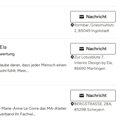
Nachricht
formbar, Griesmühlstr.
2, 85049 Ingolstadt
Ela
Nachricht
rtung: 5 von 5 Sternen
ewertung
Zur Lotusblüte 7,
Interior Design by Ela,
 glaube daran, dass jeder Mensch einen
86690 Mertingen
hl fühlt. Mein...
Nachricht
BERGSTRASSE, 28A,
e Marie-Anne Le Corre das MA-Atelier
85298 Scheyern
verband ihr Fachwi...