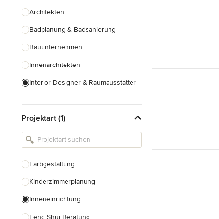
Architekten
Badplanung & Badsanierung
Bauunternehmen
Innenarchitekten
Interior Designer & Raumausstatter
Küchenplanung
Projektart (1)
Landschaftsarchitekten
Armaturen & Sanitärbedarf
Beleuchtung
Farbgestaltung
Einbauschränke
Kinderzimmerplanung
Alle anzeigen
Inneneinrichtung
Feng Shui Beratung