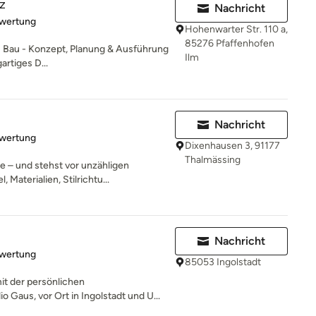
z
Nachricht
rtung: 5 von 5 Sternen
ewertung
Hohenwarter Str. 110 a,
85276 Pfaffenhofen
m Bau - Konzept, Planung & Ausführung
Ilm
artiges D...
Nachricht
rtung: 5 von 5 Sternen
ewertung
Dixenhausen 3, 91177
Thalmässing
e – und stehst vor unzähligen
Materialien, Stilrichtu...
Nachricht
rtung: 5 von 5 Sternen
ewertung
85053 Ingolstadt
it der persönlichen
 Gaus, vor Ort in Ingolstadt und U...