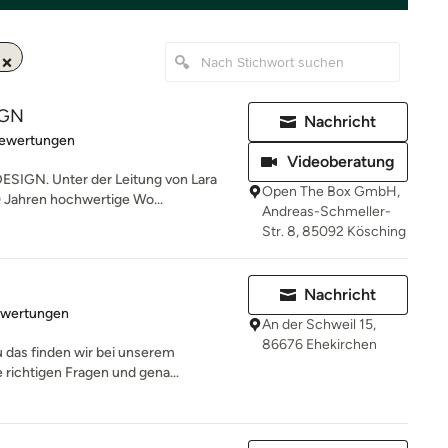
IGN
Nachricht
rtung: 5 von 5 Sternen
Bewertungen
Videoberatung
SIGN. Unter der Leitung von Lara
Open The Box GmbH,
10 Jahren hochwertige Wo...
Andreas-Schmeller-
Str. 8, 85092 Kösching
Nachricht
rtung: 4.9 von 5 Sternen
ewertungen
An der Schweil 15,
86676 Ehekirchen
 das finden wir bei unserem
 richtigen Fragen und gena...