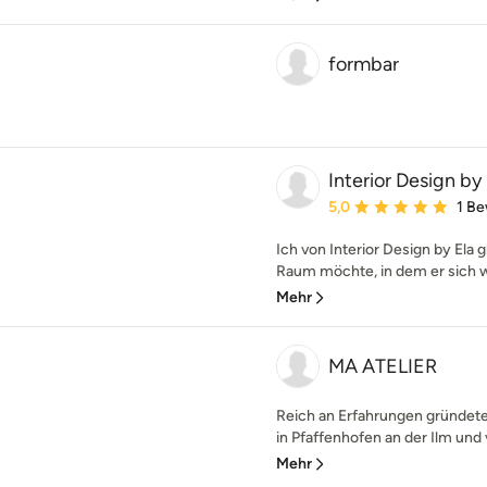
formbar
Interior Design by 
Durchschnittliche Bewe
5,0
1 B
Ich von Interior Design by Ela
Raum möchte, in dem er sich wo
Mehr
MA ATELIER
Reich an Erfahrungen gründet
in Pfaffenhofen an der Ilm und 
Mehr