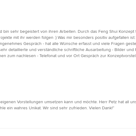
d bin sehr begeistert von ihren Arbeiten. Durch das Feng Shui Konzept 
jekte mit ihr werden folgen :) Was mir besonders positiv aufgefallen ist: 1
r angenehmes Gespräch - hat alle Wünsche erfasst und viele Fragen ges
r detaillierte und verständliche schriftliche Ausarbeitung - Bilder un
nen zum nachlesen - Telefonat und vor Ort Gespräch zur Konzeptvorstel
 eigenen Vorstellungen umsetzen kann und möchte. Herr Petz hat all
hle ein wahres Unikat. Wir sind sehr zufrieden. Vielen Dank!”